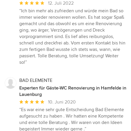
Durchschnittliche
12. Juli 2022
Bewertung:
“Ich bin mehr als zufrieden und würde mein Bad so
5
immer wieder renovieren wollen. Es hat sogar Spaß
von
gemacht und das obwohl es um eine Renovierung
5
ging, wo ärger, Verzögerungen und Dreck
Sternen
vorprogrammiert sind. Es lief alles reibungslos,
schnell und dreckfrei ab. Vom ersten Kontakt bis hin
zum fertigen Bad wusste ich stets was, wann, wie
passiert. Tolle Beratung, tolle Umsetzung! Weiter
so!”
BAD ELEMENTE
Experten für Gäste-WC Renovierung in Hamfelde in
Lauenburg
Durchschnittliche
10. Juni 2020
Bewertung:
“Es war eine sehr gute Entscheidung Bad Elemente
5
aufgesucht zu haben . Wir hatten eine Kompetente
von
und eine tolle Beratung . Wir waren von den Ideen
5
begeistert Immer wieder gerne .”