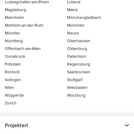
Ludwigshafen-am-Rhein
Lübeck
Magdeburg
Mainz
Mannheim
Mönchen­gladbach
Mülheim-an-der-Ruhr
München
Münster
Neuss
Nürnberg
Oberhausen
Offenbach-am-Main
Oldenburg
Osnabrück
Paderborn
Potsdam
Regensburg
Rostock
Saarbrücken
Solingen
Stuttgart
Wien
Wiesbaden
Wuppertal
Würzburg
Zürich
Projektart