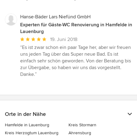
Sternen
Hanse-Bäder Lars Niefünd GmbH
Experten für Gäste-WC Renovierung in Hamfelde in
Lauenburg
Durchschnittliche
19. Juni 2018
Bewertung:
“Es ist zwar schon ein paar Tage her, aber wir freuen
5
uns jeden Tag über das Super neue Bad. Es ist
von
einfach sehr schön geworden. Von der Beratung bis
5
zur Übergabe, so haben wir uns das vorgestellt.
Sternen
Danke.”
Orte in der Nähe
Hamfelde in Lauenburg
Kreis Stormarn
Kreis Herzogtum Lauenburg
Ahrensburg