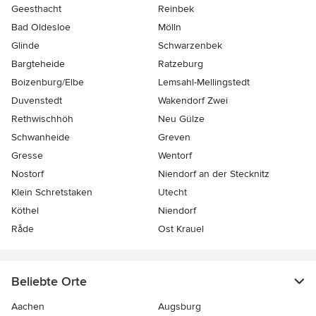
Geesthacht
Reinbek
Bad Oldesloe
Mölln
Glinde
Schwarzenbek
Bargteheide
Ratzeburg
Boizenburg/Elbe
Lemsahl-Mellingstedt
Duvenstedt
Wakendorf Zwei
Rethwischhöh
Neu Gülze
Schwanheide
Greven
Gresse
Wentorf
Nostorf
Niendorf an der Stecknitz
Klein Schretstaken
Utecht
Köthel
Niendorf
Råde
Ost Krauel
Beliebte Orte
Aachen
Augsburg