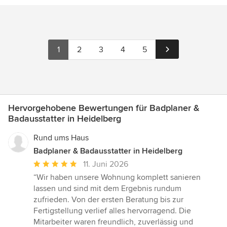
1
2
3
4
5
Hervorgehobene Bewertungen für Badplaner &
Badausstatter in Heidelberg
Rund ums Haus
Badplaner & Badausstatter in Heidelberg
Durchschnittliche
11. Juni 2026
Bewertung:
“Wir haben unsere Wohnung komplett sanieren
5
lassen und sind mit dem Ergebnis rundum
von
zufrieden. Von der ersten Beratung bis zur
5
Fertigstellung verlief alles hervorragend. Die
Sternen
Mitarbeiter waren freundlich, zuverlässig und