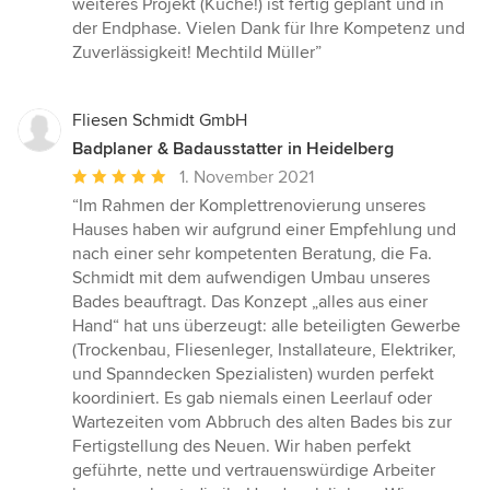
weiteres Projekt (Küche!) ist fertig geplant und in
der Endphase. Vielen Dank für Ihre Kompetenz und
Zuverlässigkeit! Mechtild Müller”
Fliesen Schmidt GmbH
Badplaner & Badausstatter in Heidelberg
Durchschnittliche
1. November 2021
Bewertung:
“Im Rahmen der Komplettrenovierung unseres
5
Hauses haben wir aufgrund einer Empfehlung und
von
nach einer sehr kompetenten Beratung, die Fa.
5
Schmidt mit dem aufwendigen Umbau unseres
Sternen
Bades beauftragt. Das Konzept „alles aus einer
Hand“ hat uns überzeugt: alle beteiligten Gewerbe
(Trockenbau, Fliesenleger, Installateure, Elektriker,
und Spanndecken Spezialisten) wurden perfekt
koordiniert. Es gab niemals einen Leerlauf oder
Wartezeiten vom Abbruch des alten Bades bis zur
Fertigstellung des Neuen. Wir haben perfekt
geführte, nette und vertrauenswürdige Arbeiter