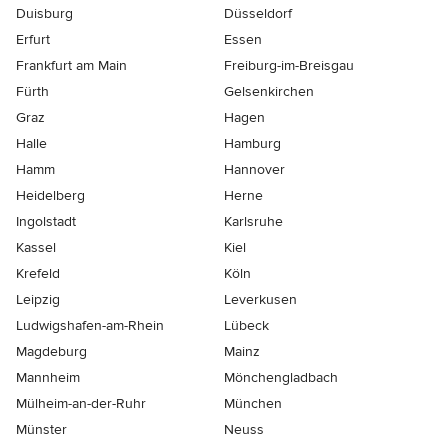
Duisburg
Düsseldorf
Erfurt
Essen
Frankfurt am Main
Freiburg-im-Breisgau
Fürth
Gelsenkirchen
Graz
Hagen
Halle
Hamburg
Hamm
Hannover
Heidelberg
Herne
Ingolstadt
Karlsruhe
Kassel
Kiel
Krefeld
Köln
Leipzig
Leverkusen
Ludwigshafen-am-Rhein
Lübeck
Magdeburg
Mainz
Mannheim
Mönchen­gladbach
Mülheim-an-der-Ruhr
München
Münster
Neuss