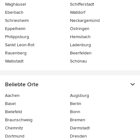
Waghäusel
Schifferstadt
Eberbach
Walldorf
Schriesheim
Neckargemünd
Eppelheim
Östringen
Philippsburg
Hemsbach
Sankt Leon-Rot
Ladenburg
Rauenberg
Beerfelden
Waibstadt
Schönau
Beliebte Orte
Aachen
Augsburg
Basel
Berlin
Bielefeld
Bonn
Braunschweig
Bremen
Chemnitz
Darmstadt
Dortmund
Dresden