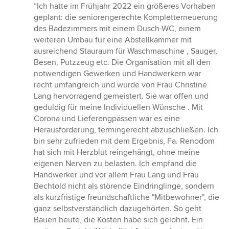
Bewertung:
“Ich hatte im Frühjahr 2022 ein größeres Vorhaben
5
geplant: die seniorengerechte Kompletterneuerung
von
des Badezimmers mit einem Dusch-WC, einem
5
weiteren Umbau für eine Abstellkammer mit
Sternen
ausreichend Stauraum für Waschmaschine , Sauger,
Besen, Putzzeug etc. Die Organisation mit all den
notwendigen Gewerken und Handwerkern war
recht umfangreich und wurde von Frau Christine
Lang hervorragend gemeistert. Sie war offen und
geduldig für meine Individuellen Wünsche . Mit
Corona und Lieferengpässen war es eine
Herausforderung, termingerecht abzuschließen. Ich
bin sehr zufrieden mit dem Ergebnis, Fa. Renodom
hat sich mit Herzblut reingehängt, ohne meine
eigenen Nerven zu belasten. Ich empfand die
Handwerker und vor allem Frau Lang und Frau
Bechtold nicht als störende Eindringlinge, sondern
als kurzfristige freundschaftliche "Mitbewohner", die
ganz selbstverständlich dazugehörten. So geht
Bauen heute, die Kosten habe sich gelohnt. Ein