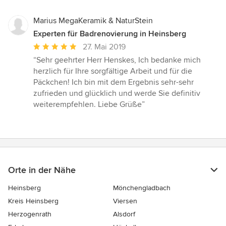
Marius MegaKeramik & NaturStein
Experten für Badrenovierung in Heinsberg
Durchschnittliche
27. Mai 2019
Bewertung:
“Sehr geehrter Herr Henskes, Ich bedanke mich
5
herzlich für Ihre sorgfältige Arbeit und für die
von
Päckchen! Ich bin mit dem Ergebnis sehr-sehr
5
zufrieden und glücklich und werde Sie definitiv
Sternen
weiterempfehlen. Liebe Grüße”
Orte in der Nähe
Heinsberg
Mönchengladbach
Kreis Heinsberg
Viersen
Herzogenrath
Alsdorf