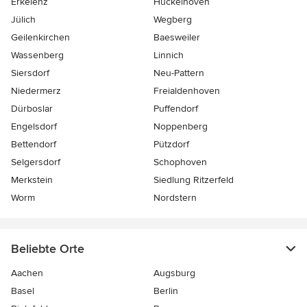
Erkelenz
Hückelhoven
Jülich
Wegberg
Geilenkirchen
Baesweiler
Wassenberg
Linnich
Siersdorf
Neu-Pattern
Niedermerz
Freialdenhoven
Dürboslar
Puffendorf
Engelsdorf
Noppenberg
Bettendorf
Pützdorf
Selgersdorf
Schophoven
Merkstein
Siedlung Ritzerfeld
Worm
Nordstern
Beliebte Orte
Aachen
Augsburg
Basel
Berlin