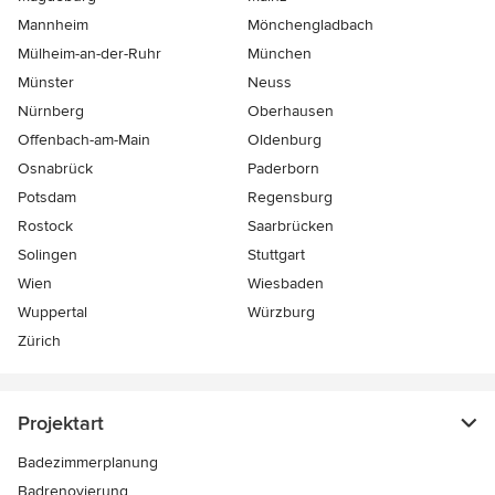
Mannheim
Mönchen­gladbach
Mülheim-an-der-Ruhr
München
Münster
Neuss
Nürnberg
Oberhausen
Offenbach-am-Main
Oldenburg
Osnabrück
Paderborn
Potsdam
Regensburg
Rostock
Saarbrücken
Solingen
Stuttgart
Wien
Wiesbaden
Wuppertal
Würzburg
Zürich
Projektart
Badezimmerplanung
Badrenovierung