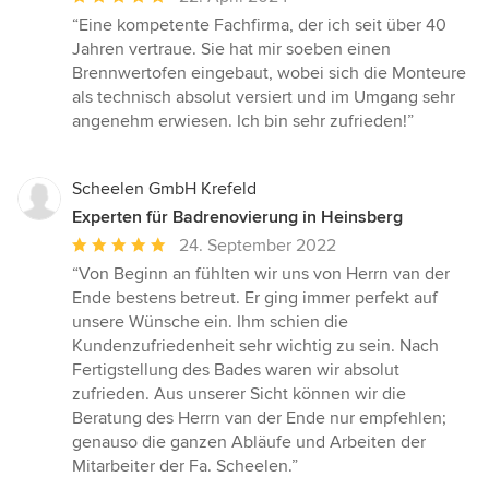
Bewertung:
“Eine kompetente Fachfirma, der ich seit über 40
5
Jahren vertraue. Sie hat mir soeben einen
von
Brennwertofen eingebaut, wobei sich die Monteure
5
als technisch absolut versiert und im Umgang sehr
Sternen
angenehm erwiesen. Ich bin sehr zufrieden!”
Scheelen GmbH Krefeld
Experten für Badrenovierung in Heinsberg
Durchschnittliche
24. September 2022
Bewertung:
“Von Beginn an fühlten wir uns von Herrn van der
5
Ende bestens betreut. Er ging immer perfekt auf
von
unsere Wünsche ein. Ihm schien die
5
Kundenzufriedenheit sehr wichtig zu sein. Nach
Sternen
Fertigstellung des Bades waren wir absolut
zufrieden. Aus unserer Sicht können wir die
Beratung des Herrn van der Ende nur empfehlen;
genauso die ganzen Abläufe und Arbeiten der
Mitarbeiter der Fa. Scheelen.”