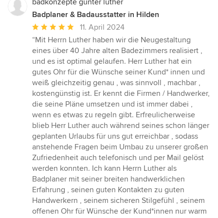
badkonzepte günter luther
Badplaner & Badausstatter in Hilden
Durchschnittliche
11. April 2024
Bewertung:
“Mit Herrn Luther haben wir die Neugestaltung
5
eines über 40 Jahre alten Badezimmers realisiert ,
von
und es ist optimal gelaufen. Herr Luther hat ein
5
gutes Ohr für die Wünsche seiner Kund* innen und
Sternen
weiß gleichzeitig genau , was sinnvoll , machbar ,
kostengünstig ist. Er kennt die Firmen / Handwerker,
die seine Pläne umsetzen und ist immer dabei ,
wenn es etwas zu regeln gibt. Erfreulicherweise
blieb Herr Luther auch während seines schon länger
geplanten Urlaubs für uns gut erreichbar , sodass
anstehende Fragen beim Umbau zu unserer großen
Zufriedenheit auch telefonisch und per Mail gelöst
werden konnten. Ich kann Herrn Luther als
Badplaner mit seiner breiten handwerklichen
Erfahrung , seinen guten Kontakten zu guten
Handwerkern , seinem sicheren Stilgefühl , seinem
offenen Ohr für Wünsche der Kund*innen nur warm