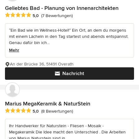
Geliebtes Bad - Planung von Innenarchitekten
Durchschnittliche Bewertung: 5 von 5 Sternen
5,0
(7 Bewertungen)
“Ein Bad wie im Wellness-Hotel!” Ein Ort, an dem du morgens
mit einem Lächeln in den Tag startest und abends entspannst.
Genau dafür bin ich...
Mehr
An der Brücke 36, 51491 Overath
Nachricht
Marius MegaKeramik & NaturStein
Durchschnittliche Bewertung: 5 von 5 Sternen
5,0
(8 Bewertungen)
Ihr Handwerker für Naturstein - Fliesen - Mosaik -
Megakeramik Die Idee macht den Unterschied . Die Arbeiten
von Marius Naturstein sind in...