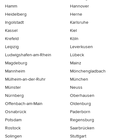
Hamm
Hannover
Heidelberg
Herne
Ingolstadt
Karlsruhe
Kassel
Kiel
Krefeld
Köln
Leipzig
Leverkusen
Ludwigshafen-am-Rhein
Lübeck
Magdeburg
Mainz
Mannheim
Mönchen­gladbach
Mülheim-an-der-Ruhr
München
Münster
Neuss
Nürnberg
Oberhausen
Offenbach-am-Main
Oldenburg
Osnabrück
Paderborn
Potsdam
Regensburg
Rostock
Saarbrücken
Solingen
Stuttgart