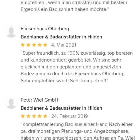
empfehlen , wenn man stressfrei und mit bestem
Ergebnis ein Bad saniert haben möchte.”
Fliesenhaus Oberberg
Badplaner & Badausstatter in Hilden
Durchschnittliche
4. Mai 2021
Bewertung:
“Super freundlich, zu 100% zuverlässig, top beraten
5
und kundenorientiert gearbeitet. Wir sind sehr
von
glücklich mit den geplanten und umgesetzten
5
Badezimmern durch das Fliesenhaus Oberberg.
Sternen
Sehr empfehlenswert! Sehr kompetent!”
Peter Wiel GmbH
Badplaner & Badausstatter in Hilden
Durchschnittliche
24. Februar 2019
Bewertung:
“Komplettsanierung Bad aus einer Hand Nach einer
5
ca. dreimonatigen Planungs- und Angebotsphase,
von
haben wir uns entschlossen, den Auftrag an Fa. Wiel