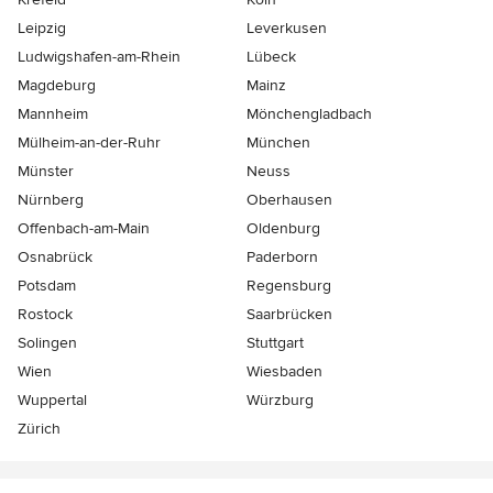
Leipzig
Leverkusen
Ludwigshafen-am-Rhein
Lübeck
Magdeburg
Mainz
Mannheim
Mönchen­gladbach
Mülheim-an-der-Ruhr
München
Münster
Neuss
Nürnberg
Oberhausen
Offenbach-am-Main
Oldenburg
Osnabrück
Paderborn
Potsdam
Regensburg
Rostock
Saarbrücken
Solingen
Stuttgart
Wien
Wiesbaden
Wuppertal
Würzburg
Zürich