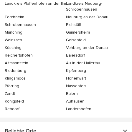
Landkreis Pfaffenhofen an der Ilm
Landkreis Neuburg-
Schrobenhausen
Forchheim
Neuburg an der Donau
Schrobenhausen
Eichstätt
Manching
Gaimersheim
Wolnzach
Geisenfeld
Kösching
Vohburg an der Donau
Reichertshofen
Baiersdorf
Altmannstein
Au in der Hallertau
Riedenburg
Kipfenberg
Klingsmoos
Hohenwart
Pförring
Nassenfels
Zandt
Baiern
Königsfeld
Auhausen
Rebdorf
Landershofen
Beliebte Orte