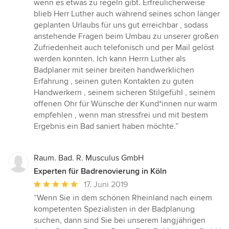
wenn es etwas zu regeln gibt. Erfreulicherweise
blieb Herr Luther auch während seines schon länger
geplanten Urlaubs für uns gut erreichbar , sodass
anstehende Fragen beim Umbau zu unserer großen
Zufriedenheit auch telefonisch und per Mail gelöst
werden konnten. Ich kann Herrn Luther als
Badplaner mit seiner breiten handwerklichen
Erfahrung , seinen guten Kontakten zu guten
Handwerkern , seinem sicheren Stilgefühl , seinem
offenen Ohr für Wünsche der Kund*innen nur warm
empfehlen , wenn man stressfrei und mit bestem
Ergebnis ein Bad saniert haben möchte.”
Raum. Bad. R. Musculus GmbH
Experten für Badrenovierung in Köln
Durchschnittliche
17. Juni 2019
Bewertung:
“Wenn Sie in dem schönen Rheinland nach einem
5
kompetenten Spezialisten in der Badplanung
von
suchen, dann sind Sie bei unserem langjährigen