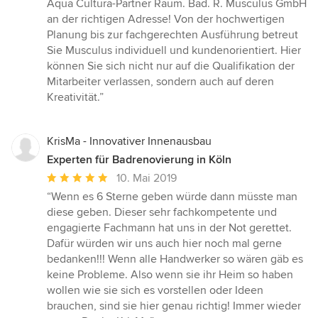
5
Aqua Cultura-Partner Raum. Bad. R. Musculus GmbH
Sternen
an der richtigen Adresse! Von der hochwertigen
Planung bis zur fachgerechten Ausführung betreut
Sie Musculus individuell und kundenorientiert. Hier
können Sie sich nicht nur auf die Qualifikation der
Mitarbeiter verlassen, sondern auch auf deren
Kreativität.”
KrisMa - Innovativer Innenausbau
Experten für Badrenovierung in Köln
Durchschnittliche
10. Mai 2019
Bewertung:
“Wenn es 6 Sterne geben würde dann müsste man
5
diese geben. Dieser sehr fachkompetente und
von
engagierte Fachmann hat uns in der Not gerettet.
5
Dafür würden wir uns auch hier noch mal gerne
Sternen
bedanken!!! Wenn alle Handwerker so wären gäb es
keine Probleme. Also wenn sie ihr Heim so haben
wollen wie sie sich es vorstellen oder Ideen
brauchen, sind sie hier genau richtig! Immer wieder