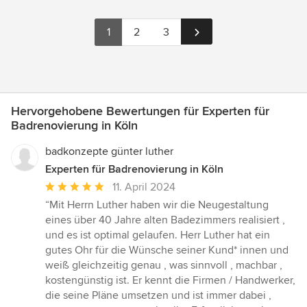
1
2
3
Hervorgehobene Bewertungen für Experten für
Badrenovierung in Köln
badkonzepte günter luther
Experten für Badrenovierung in Köln
Durchschnittliche
11. April 2024
Bewertung:
“Mit Herrn Luther haben wir die Neugestaltung
5
eines über 40 Jahre alten Badezimmers realisiert ,
von
und es ist optimal gelaufen. Herr Luther hat ein
5
gutes Ohr für die Wünsche seiner Kund* innen und
Sternen
weiß gleichzeitig genau , was sinnvoll , machbar ,
kostengünstig ist. Er kennt die Firmen / Handwerker,
die seine Pläne umsetzen und ist immer dabei ,