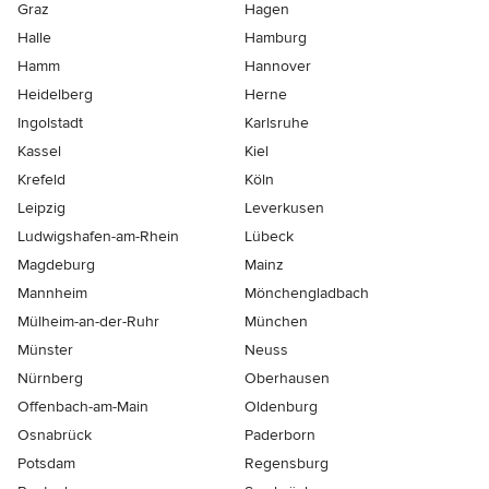
Graz
Hagen
Halle
Hamburg
Hamm
Hannover
Heidelberg
Herne
Ingolstadt
Karlsruhe
Kassel
Kiel
Krefeld
Köln
Leipzig
Leverkusen
Ludwigshafen-am-Rhein
Lübeck
Magdeburg
Mainz
Mannheim
Mönchen­gladbach
Mülheim-an-der-Ruhr
München
Münster
Neuss
Nürnberg
Oberhausen
Offenbach-am-Main
Oldenburg
Osnabrück
Paderborn
Potsdam
Regensburg