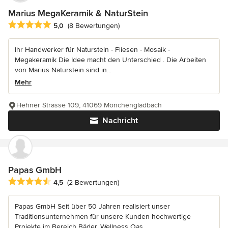
Marius MegaKeramik & NaturStein
Durchschnittliche Bewertung: 5 von 5 Sternen
5,0
(8 Bewertungen)
Ihr Handwerker für Naturstein - Fliesen - Mosaik -
Megakeramik Die Idee macht den Unterschied . Die Arbeiten
von Marius Naturstein sind in...
Mehr
Hehner Strasse 109, 41069 Mönchengladbach
Nachricht
Papas GmbH
Durchschnittliche Bewertung: 4.5 von 5 Sternen
4,5
(2 Bewertungen)
Papas GmbH Seit über 50 Jahren realisiert unser
Traditionsunternehmen für unsere Kunden hochwertige
Projekte im Bereich Bäder, Wellness Oas...