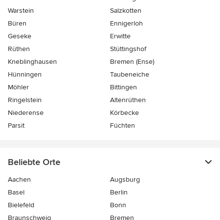
Warstein
Salzkotten
Büren
Ennigerloh
Geseke
Erwitte
Rüthen
Stüttingshof
Kneblinghausen
Bremen (Ense)
Hünningen
Taubeneiche
Möhler
Bittingen
Ringelstein
Altenrüthen
Niederense
Körbecke
Parsit
Füchten
Beliebte Orte
Aachen
Augsburg
Basel
Berlin
Bielefeld
Bonn
Braunschweig
Bremen