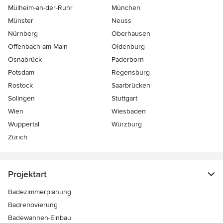
Mülheim-an-der-Ruhr
München
Münster
Neuss
Nürnberg
Oberhausen
Offenbach-am-Main
Oldenburg
Osnabrück
Paderborn
Potsdam
Regensburg
Rostock
Saarbrücken
Solingen
Stuttgart
Wien
Wiesbaden
Wuppertal
Würzburg
Zürich
Projektart
Badezimmerplanung
Badrenovierung
Badewannen-Einbau