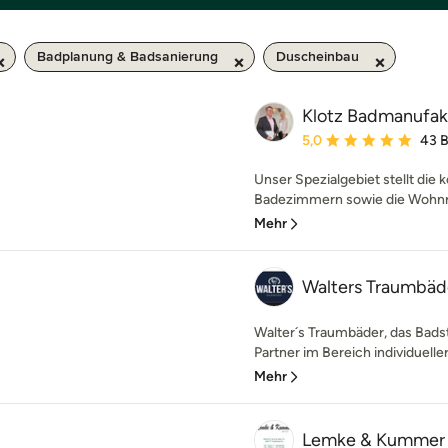
Badplanung & Badsanierung
Duscheinbau
Klotz Badmanufa
Durchschnittliche Bewe
5,0
43 
Unser Spezialgebiet stellt die
Badezimmern sowie die Wohnra
Mehr
Walters Traumbäd
Walter´s Traumbäder, das Badstu
Partner im Bereich individueller
Mehr
Lemke & Kumme