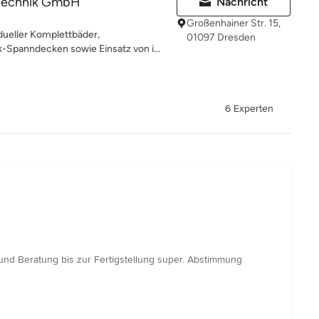
ärtechnik GmbH
Nachricht
Großenhainer Str. 15,
dueller Komplettbäder,
01097 Dresden
-Spanndecken sowie Einsatz von i...
6 Experten
nd Beratung bis zur Fertigstellung super. Abstimmung