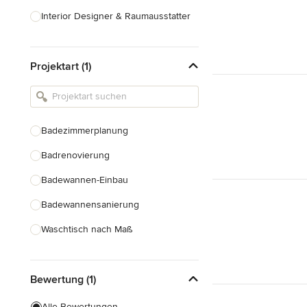
Interior Designer & Raumausstatter
Küchenplanung
Projektart (1)
Landschaftsarchitekten
Armaturen & Sanitärbedarf
Beleuchtung
Badezimmerplanung
Einbauschränke
Badrenovierung
Alle anzeigen
Badewannen-Einbau
Badewannensanierung
Waschtisch nach Maß
Duscheinbau
Bewertung (1)
Gäste-WC Renovierung
Fugenlose Badezimmer
Alle Bewertungen