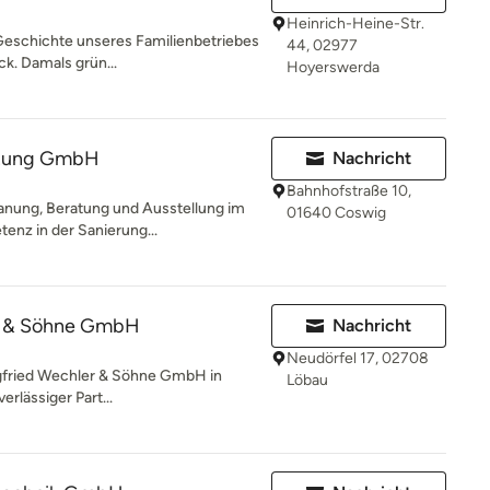
Heinrich-Heine-Str.
Geschichte unseres Familienbetriebes
44, 02977
ck. Damals grün...
Hoyerswerda
izung GmbH
Nachricht
Bahnhofstraße 10,
anung, Beratung und Ausstellung im
01640 Coswig
enz in der Sanierung...
er & Söhne GmbH
Nachricht
Neudörfel 17, 02708
gfried Wechler & Söhne GmbH in
Löbau
erlässiger Part...