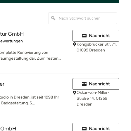
ktur GmbH
Nachricht
rtung: 5 von 5 Sternen
Bewertungen
Königsbrücker Str. 71,
01099 Dresden
 komplette Renovierung von
umgestaltung dar. Zum festen...
er
Nachricht
Oskar-von-Miller-
dio in Dresden, ist seit 1998 Ihr
Straße 14, 01259
 Badgestaltung. S...
Dresden
r GmbH
Nachricht