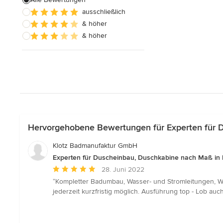
ausschließlich
Badezimmereinbau
& höher
& höher
Alle anzeigen
Hervorgehobene Bewertungen für Experten für 
Klotz Badmanufaktur GmbH
Experten für Duscheinbau, Duschkabine nach Maß i
Durchschnittliche
28. Juni 2022
Bewertung:
“Kompletter Badumbau, Wasser- und Stromleitungen, W
5
jederzeit kurzfristig möglich. Ausführung top - Lob au
von
5
Sternen