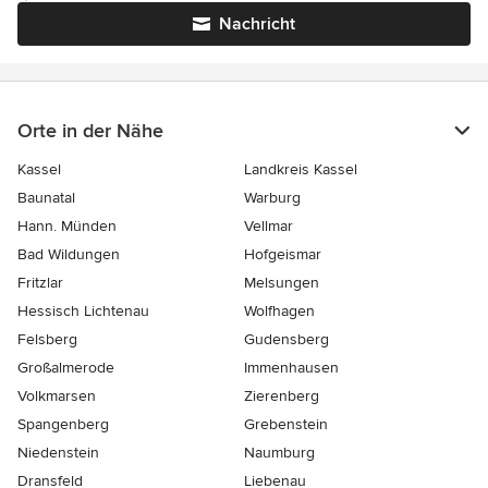
Nachricht
Orte in der Nähe
Kassel
Landkreis Kassel
Baunatal
Warburg
Hann. Münden
Vellmar
Bad Wildungen
Hofgeismar
Fritzlar
Melsungen
Hessisch Lichtenau
Wolfhagen
Felsberg
Gudensberg
Großalmerode
Immenhausen
Volkmarsen
Zierenberg
Spangenberg
Grebenstein
Niedenstein
Naumburg
Dransfeld
Liebenau