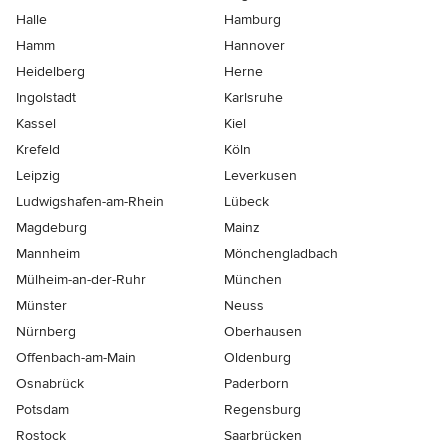
Halle
Hamburg
Hamm
Hannover
Heidelberg
Herne
Ingolstadt
Karlsruhe
Kassel
Kiel
Krefeld
Köln
Leipzig
Leverkusen
Ludwigshafen-am-Rhein
Lübeck
Magdeburg
Mainz
Mannheim
Mönchen­gladbach
Mülheim-an-der-Ruhr
München
Münster
Neuss
Nürnberg
Oberhausen
Offenbach-am-Main
Oldenburg
Osnabrück
Paderborn
Potsdam
Regensburg
Rostock
Saarbrücken