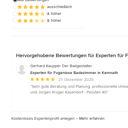
ausschließlich
Badezimmereinbau
& höher
& höher
Alle anzeigen
Hervorgehobene Bewertungen für Experten für 
Gerhard Kaupper Der Badgestalter
Experten für Fugenlose Badezimmer in Kemnath
Durchschnittliche
27. Dezember 2020
Bewertung:
“Sehr gute Beratung und Planung, professionelle Umset
5
und Jürgen Krüger Kasendorf - Pessten 40”
von
5
Sternen
Kostenloses Expertenprofil anlegen –
Mehr erfahren