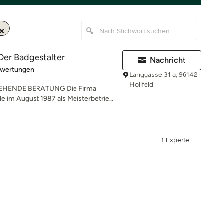
Der Badgestalter
Nachricht
rtung: 5 von 5 Sternen
ewertungen
Langgasse 31 a, 96142
Hollfeld
EHENDE BERATUNG Die Firma
 im August 1987 als Meisterbetrie...
1 Experte