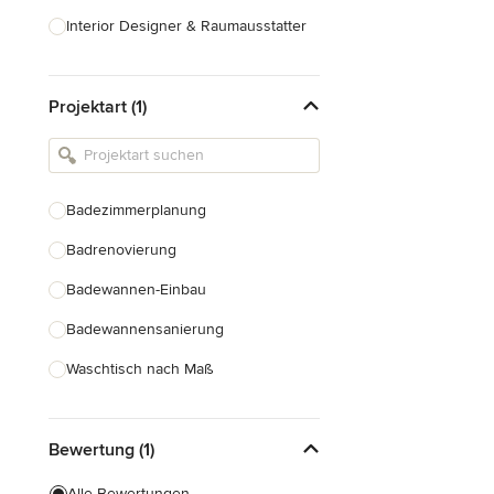
Interior Designer & Raumausstatter
Küchenplanung
Projektart (1)
Landschaftsarchitekten
Armaturen & Sanitärbedarf
Beleuchtung
Badezimmerplanung
Einbauschränke
Badrenovierung
Alle anzeigen
Badewannen-Einbau
Badewannensanierung
Waschtisch nach Maß
Duscheinbau
Bewertung (1)
Gäste-WC Renovierung
Fugenlose Badezimmer
Alle Bewertungen