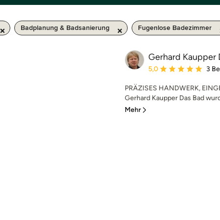
Badplanung & Badsanierung
Fugenlose Badezimmer
Gerhard Kaupper 
Durchschnittliche Bewe
5,0
3 B
PRÄZISES HANDWERK, EING
Gerhard Kaupper Das Bad wurde
Mehr