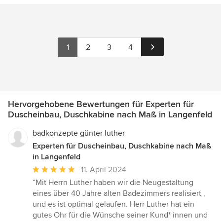
1
2
3
4
Hervorgehobene Bewertungen für Experten für
Duscheinbau, Duschkabine nach Maß in Langenfeld
badkonzepte günter luther
Experten für Duscheinbau, Duschkabine nach Maß
in Langenfeld
Durchschnittliche
11. April 2024
Bewertung:
“Mit Herrn Luther haben wir die Neugestaltung
5
eines über 40 Jahre alten Badezimmers realisiert ,
von
und es ist optimal gelaufen. Herr Luther hat ein
5
gutes Ohr für die Wünsche seiner Kund* innen und