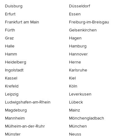
Duisburg
Düsseldorf
Erfurt
Essen
Frankfurt am Main
Freiburg-im-Breisgau
Fürth
Gelsenkirchen
Graz
Hagen
Halle
Hamburg
Hamm
Hannover
Heidelberg
Herne
Ingolstadt
Karlsruhe
Kassel
Kiel
Krefeld
Köln
Leipzig
Leverkusen
Ludwigshafen-am-Rhein
Lübeck
Magdeburg
Mainz
Mannheim
Mönchen­gladbach
Mülheim-an-der-Ruhr
München
Münster
Neuss