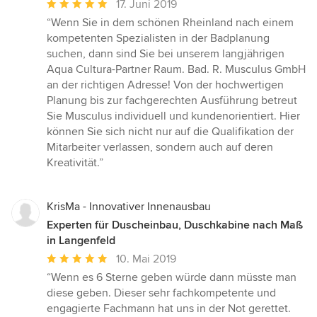
Durchschnittliche
17. Juni 2019
Bewertung:
“Wenn Sie in dem schönen Rheinland nach einem
5
kompetenten Spezialisten in der Badplanung
von
suchen, dann sind Sie bei unserem langjährigen
5
Aqua Cultura-Partner Raum. Bad. R. Musculus GmbH
Sternen
an der richtigen Adresse! Von der hochwertigen
Planung bis zur fachgerechten Ausführung betreut
Sie Musculus individuell und kundenorientiert. Hier
können Sie sich nicht nur auf die Qualifikation der
Mitarbeiter verlassen, sondern auch auf deren
Kreativität.”
KrisMa - Innovativer Innenausbau
Experten für Duscheinbau, Duschkabine nach Maß
in Langenfeld
Durchschnittliche
10. Mai 2019
Bewertung:
“Wenn es 6 Sterne geben würde dann müsste man
5
diese geben. Dieser sehr fachkompetente und
von
engagierte Fachmann hat uns in der Not gerettet.