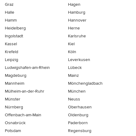
Graz
Hagen
Halle
Hamburg
Hamm
Hannover
Heidelberg
Herne
Ingolstadt
Karlsruhe
Kassel
Kiel
Krefeld
Köln
Leipzig
Leverkusen
Ludwigshafen-am-Rhein
Lübeck
Magdeburg
Mainz
Mannheim
Mönchen­gladbach
Mülheim-an-der-Ruhr
München
Münster
Neuss
Nürnberg
Oberhausen
Offenbach-am-Main
Oldenburg
Osnabrück
Paderborn
Potsdam
Regensburg