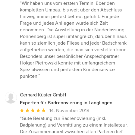
Bewertung:
“Wir haben uns vom erstern Termin, über den
5
kompletten Umbau, bis weit über den Abschluss
von
hinweg immer perfekt betreut gefühlt. Für jede
5
Frage und jedes Anliegen wurde sich Zeit
Sternen
genommen. Die Ausstellung in der Niederlassung
Ronnenberg ist super umfangreich, darüber hinaus
kann so ziemlich jede Fliese und jeder Badschrank
aufgetrieben werden, die man sich vorstellen kann.
Besonders unser persönlicher Ansprechpartner
Holger Pietrowski konnte mit umfangreichem
Spezialwissen und perfektem Kundenservice
punkten.”
Gerhard Küster GmbH
Experten für Badrenovierung in Langlingen
Durchschnittliche
14. November 2018
Bewertung:
“Gute Beratung zur Badrenovierung (inkl.
5
Badplanung) und Vermittlung zu einem Installateur.
von
Die Zusammenarbeit zwischen allen Parteien lief