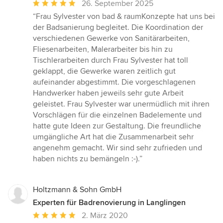
Durchschnittliche
26. September 2025
Bewertung:
“Frau Sylvester von bad & raumKonzepte hat uns bei
5
der Badsanierung begleitet. Die Koordination der
von
verschiedenen Gewerke von Sanitärarbeiten,
5
Fliesenarbeiten, Malerarbeiter bis hin zu
Sternen
Tischlerarbeiten durch Frau Sylvester hat toll
geklappt, die Gewerke waren zeitlich gut
aufeinander abgestimmt. Die vorgeschlagenen
Handwerker haben jeweils sehr gute Arbeit
geleistet. Frau Sylvester war unermüdlich mit ihren
Vorschlägen für die einzelnen Badelemente und
hatte gute Ideen zur Gestaltung. Die freundliche
umgängliche Art hat die Zusammenarbeit sehr
angenehm gemacht. Wir sind sehr zufrieden und
haben nichts zu bemängeln :-).”
Holtzmann & Sohn GmbH
Experten für Badrenovierung in Langlingen
Durchschnittliche
2. März 2020