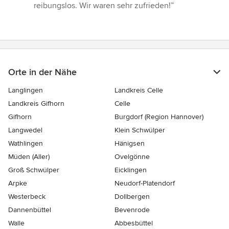
5
reibungslos. Wir waren sehr zufrieden!”
Sternen
Orte in der Nähe
Langlingen
Landkreis Celle
Landkreis Gifhorn
Celle
Gifhorn
Burgdorf (Region Hannover)
Langwedel
Klein Schwülper
Wathlingen
Hänigsen
Müden (Aller)
Ovelgönne
Groß Schwülper
Eicklingen
Arpke
Neudorf-Platendorf
Westerbeck
Dollbergen
Dannenbüttel
Bevenrode
Walle
Abbesbüttel