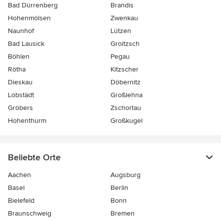
Bad Dürrenberg
Brandis
Hohenmölsen
Zwenkau
Naunhof
Lützen
Bad Lausick
Groitzsch
Böhlen
Pegau
Rötha
Kitzscher
Dieskau
Döbernitz
Lobstädt
Großlehna
Gröbers
Zschortau
Hohenthurm
Großkugel
Beliebte Orte
Aachen
Augsburg
Basel
Berlin
Bielefeld
Bonn
Braunschweig
Bremen