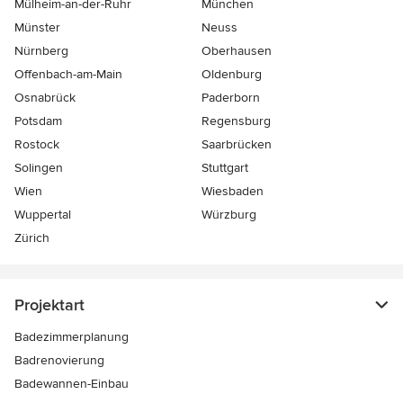
Mülheim-an-der-Ruhr
München
Münster
Neuss
Nürnberg
Oberhausen
Offenbach-am-Main
Oldenburg
Osnabrück
Paderborn
Potsdam
Regensburg
Rostock
Saarbrücken
Solingen
Stuttgart
Wien
Wiesbaden
Wuppertal
Würzburg
Zürich
Projektart
Badezimmerplanung
Badrenovierung
Badewannen-Einbau