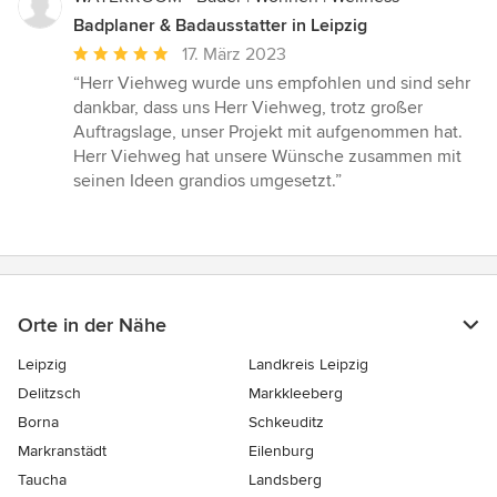
Badplaner & Badausstatter in Leipzig
Durchschnittliche
17. März 2023
Bewertung:
“Herr Viehweg wurde uns empfohlen und sind sehr
5
dankbar, dass uns Herr Viehweg, trotz großer
von
Auftragslage, unser Projekt mit aufgenommen hat.
5
Herr Viehweg hat unsere Wünsche zusammen mit
Sternen
seinen Ideen grandios umgesetzt.”
Orte in der Nähe
Leipzig
Landkreis Leipzig
Delitzsch
Markkleeberg
Borna
Schkeuditz
Markranstädt
Eilenburg
Taucha
Landsberg