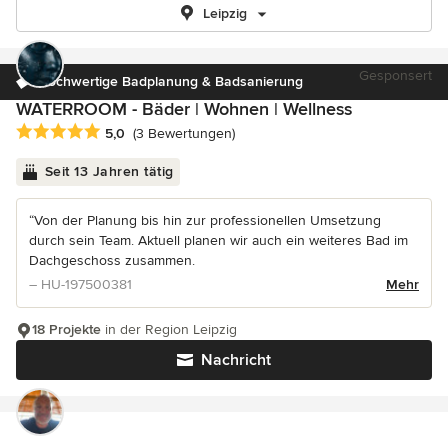
Leipzig
Gesponsert
Hochwertige Badplanung & Badsanierung
WATERROOM - Bäder | Wohnen | Wellness
Durchschnittliche Bewertung: 5 von 5 Sternen
5,0
(3 Bewertungen)
Seit 13 Jahren tätig
“Von der Planung bis hin zur professionellen Umsetzung
durch sein Team. Aktuell planen wir auch ein weiteres Bad im
Dachgeschoss zusammen.
– HU-197500381
Mehr
18 Projekte
in der Region Leipzig
Nachricht