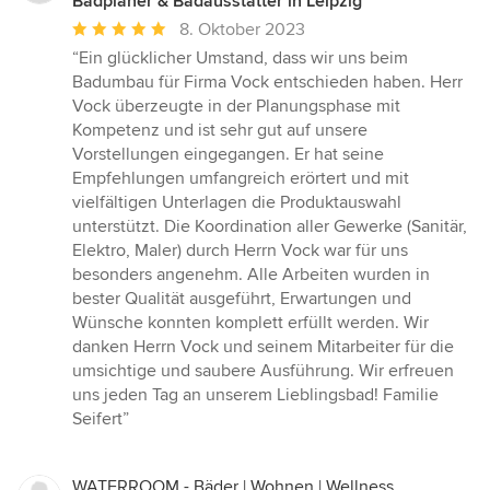
Badplaner & Badausstatter in Leipzig
Durchschnittliche
8. Oktober 2023
Bewertung:
“Ein glücklicher Umstand, dass wir uns beim
5
Badumbau für Firma Vock entschieden haben. Herr
von
Vock überzeugte in der Planungsphase mit
5
Kompetenz und ist sehr gut auf unsere
Sternen
Vorstellungen eingegangen. Er hat seine
Empfehlungen umfangreich erörtert und mit
vielfältigen Unterlagen die Produktauswahl
unterstützt. Die Koordination aller Gewerke (Sanitär,
Elektro, Maler) durch Herrn Vock war für uns
besonders angenehm. Alle Arbeiten wurden in
bester Qualität ausgeführt, Erwartungen und
Wünsche konnten komplett erfüllt werden. Wir
danken Herrn Vock und seinem Mitarbeiter für die
umsichtige und saubere Ausführung. Wir erfreuen
uns jeden Tag an unserem Lieblingsbad! Familie
Seifert”
WATERROOM - Bäder | Wohnen | Wellness