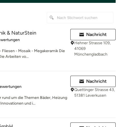
ik & NaturStein
Nachricht
rtung: 5 von 5 Sternen
ewertungen
Hehner Strasse 109,
41069
- Fliesen - Mosaik - Megakeramik Die
Mönchengladbach
ie Arbeiten vo...
Nachricht
rtung: 4.6 von 5 Sternen
Bewertungen
Quettinger Strasse 43,
51381 Leverkusen
er rund um die Themen Bäder, Heizung
Innovationen und i...
 GmbH