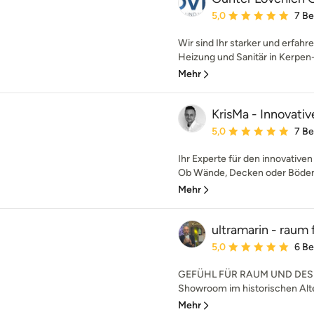
Durchschnittliche Bewe
5,0
7 B
Wir sind Ihr starker und erfah
Heizung und Sanitär in Kerpen-S
Mehr
KrisMa - Innovati
Durchschnittliche Bewe
5,0
7 B
Ihr Experte für den innovativ
Ob Wände, Decken oder Böden –
Mehr
ultramarin - raum 
Durchschnittliche Bewe
5,0
6 B
GEFÜHL FÜR RAUM UND DESIG
Showroom im historischen Alte
Mehr