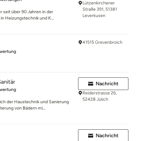
Lützenkirchener
Straße 391, 51381
r seit über 90 Jahren in der
Leverkusen
in Heizungstechnik und K...
41515 Grevenbroich
rtung: 3 von 5 Sternen
ewertung
anitär
Nachricht
rtung: 5 von 5 Sternen
ewertung
Reiderstrasse 26,
52428 Jülich
ich der Haustechnik und Sanierung
iterung von Bädern mi...
Nachricht