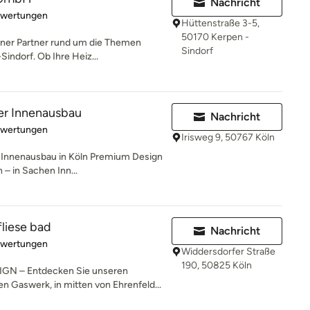
Nachricht
rtung: 5 von 5 Sternen
ewertungen
Hüttenstraße 3-5,
50170 Kerpen -
rener Partner rund um die Themen
Sindorf
indorf. Ob Ihre Heiz...
ver Innenausbau
Nachricht
rtung: 5 von 5 Sternen
ewertungen
Irisweg 9, 50767 Köln
en Innenausbau in Köln Premium Design
 in Sachen Inn...
fliese bad
Nachricht
rtung: 5 von 5 Sternen
ewertungen
Widdersdorfer Straße
190, 50825 Köln
N – Entdecken Sie unseren
n Gaswerk, in mitten von Ehrenfeld...