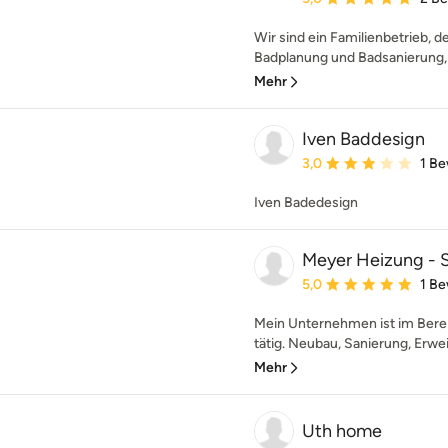
Wir sind ein Familienbetrieb, de
Badplanung und Badsanierung, 
Mehr
Iven Baddesign
Durchschnittliche Bewe
3,0
1 B
Iven Badedesign
Meyer Heizung - S
Durchschnittliche Bewe
5,0
1 B
Mein Unternehmen ist im Bere
tätig. Neubau, Sanierung, Erwe
Mehr
Uth home