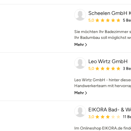
Scheelen GmbH K
Durchschnittliche Bewe
5,0
5 B
Sie möchten Ihr Badezimmer s
Ihr Badumbau soll möglichst w
Mehr
Leo Wirtz GmbH
Durchschnittliche Bewe
5,0
3 B
Leo Wirtz GmbH - hinter diese
Handwerkerteam mit hervorrag
Mehr
EIKORA Bad- & W
Durchschnittliche Bewe
3,0
11 
Im Onlineshop EIKORA.de find