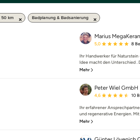
 50 km
Badplanung & Badsanierung
Marius MegaKeram
Durchschnittliche Bewe
5,0
8 B
Ihr Handwerker für Naturstein 
Idee macht den Unterschied . D
Mehr
Peter Wiel GmbH
Durchschnittliche Bewe
4,6
10 
Ihr erfahrener Ansprechpartn
und regenerative Energien. Mit 
Mehr
Günter Lövenich