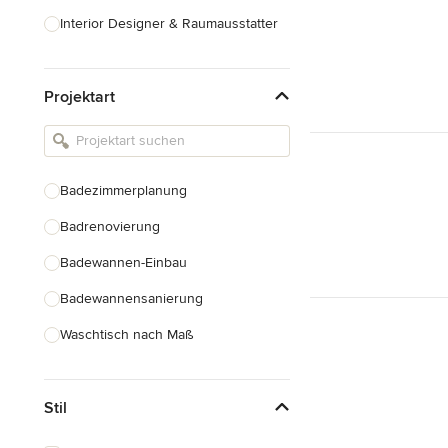
Interior Designer & Raumausstatter
Küchenplanung
Projektart
Landschaftsarchitekten
Armaturen & Sanitärbedarf
Beleuchtung
Badezimmerplanung
Einbauschränke
Badrenovierung
Alle anzeigen
Badewannen-Einbau
Badewannensanierung
Waschtisch nach Maß
Duscheinbau
Stil
Gäste-WC Renovierung
Fugenlose Badezimmer