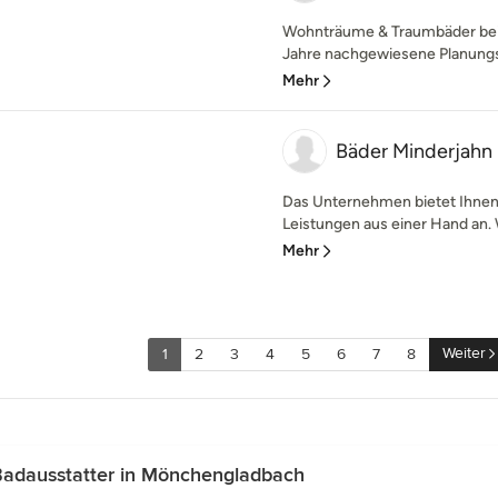
Wohnträume & Traumbäder bei
Jahre nachgewiesene Planungs
Mehr
Bäder Minderjahn
Das Unternehmen bietet Ihnen
Leistungen aus einer Hand an. Wi
Mehr
Weiter
1
2
3
4
5
6
7
8
adausstatter in Mönchengladbach