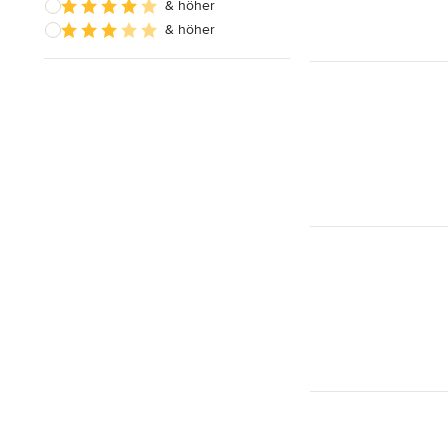
& höher
& höher