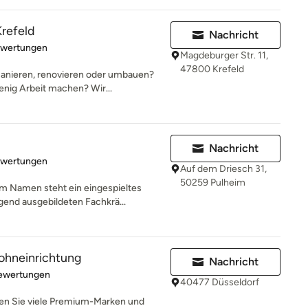
refeld
Nachricht
rtung: 5 von 5 Sternen
ewertungen
Magdeburger Str. 11,
47800 Krefeld
anieren, renovieren oder umbauen?
enig Arbeit machen? Wir...
Nachricht
rtung: 5 von 5 Sternen
ewertungen
Auf dem Driesch 31,
50259 Pulheim
m Namen steht ein eingespieltes
end ausgebildeten Fachkrä...
ohneinrichtung
Nachricht
rtung: 3 von 5 Sternen
Bewertungen
40477 Düsseldorf
en Sie viele Premium-Marken und