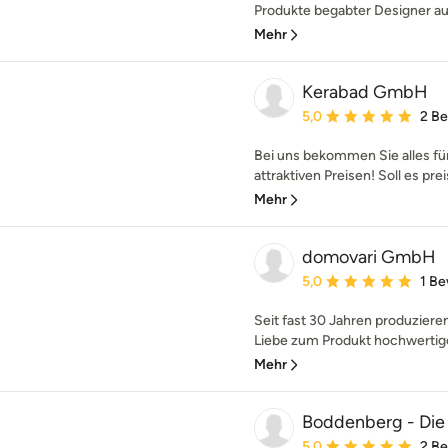
Produkte begabter Designer aus
Mehr
Kerabad GmbH
Durchschnittliche Bewe
5,0
2 B
Bei uns bekommen Sie alles für
attraktiven Preisen! Soll es pr
Mehr
domovari GmbH
Durchschnittliche Bewe
5,0
1 B
Seit fast 30 Jahren produziere
Liebe zum Produkt hochwertige
Mehr
Boddenberg - Die
Durchschnittliche Bewe
5,0
2 B