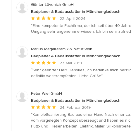
Günter Lövenich GmbH
Badplaner & Badausstatter in Mönchengladbach
Durchschnittliche
22. April 2024
Bewertung:
“Eine kompetente Fachfirma, der ich seit über 40 Jahr
5
Umgang sehr angenehm erwiesen. Ich bin sehr zufried
von
5
Sternen
Marius MegaKeramik & NaturStein
Badplaner & Badausstatter in Mönchengladbach
Durchschnittliche
27. Mai 2019
Bewertung:
“Sehr geehrter Herr Henskes, Ich bedanke mich herzlich
5
definitiv weiterempfehlen. Liebe Grüße”
von
5
Sternen
Peter Wiel GmbH
Badplaner & Badausstatter in Mönchengladbach
Durchschnittliche
24. Februar 2019
Bewertung:
“Komplettsanierung Bad aus einer Hand Nach einer ca.
5
vom vorgelegten Konzept überzeugt und haben es nicht 
von
Putz- und Fliesenarbeiten, Elektrik, Maler, Silikonarbe
5