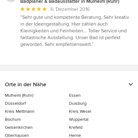
Badplaner & Badausstatter in Mülheim (Ruhr)
Durchschnittliche
6. Dezember 2016
Bewertung:
“Sehr gute und kompetente Beratung. Sehr kreativ
5
in der Ideengestaltung. Hier zählen auch
von
Kleinigkeiten und Feinheiten... Toller Service und
5
fantastische Ausstellung. Unser Bad ist perfekt
Sternen
geworden. Sehr empfehlenswert.”
Orte in der Nähe
Mülheim (Ruhr)
Essen
Düsseldorf
Duisburg
Kreis Mettmann
Kreis Wesel
Bochum
Wuppertal
Gelsenkirchen
Krefeld
Oberhausen
Herne