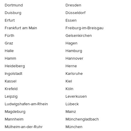
Dortmund
Dresden
Duisburg
Düsseldorf
Erfurt
Essen
Frankfurt am Main
Freiburg-im-Breisgau
Fürth
Gelsenkirchen
Graz
Hagen
Halle
Hamburg
Hamm
Hannover
Heidelberg
Herne
Ingolstadt
Karlsruhe
Kassel
Kiel
Krefeld
Köln
Leipzig
Leverkusen
Ludwigshafen-am-Rhein
Lübeck
Magdeburg
Mainz
Mannheim
Mönchen­gladbach
Mülheim-an-der-Ruhr
München