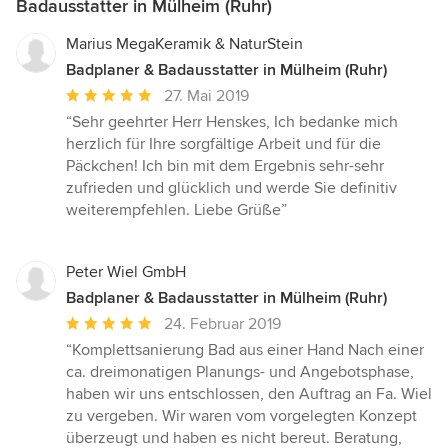
Badausstatter in Mülheim (Ruhr)
Marius MegaKeramik & NaturStein
Badplaner & Badausstatter in Mülheim (Ruhr)
Durchschnittliche
27. Mai 2019
Bewertung:
“Sehr geehrter Herr Henskes, Ich bedanke mich
5
herzlich für Ihre sorgfältige Arbeit und für die
von
Päckchen! Ich bin mit dem Ergebnis sehr-sehr
5
zufrieden und glücklich und werde Sie definitiv
Sternen
weiterempfehlen. Liebe Grüße”
Peter Wiel GmbH
Badplaner & Badausstatter in Mülheim (Ruhr)
Durchschnittliche
24. Februar 2019
Bewertung:
“Komplettsanierung Bad aus einer Hand Nach einer
5
ca. dreimonatigen Planungs- und Angebotsphase,
von
haben wir uns entschlossen, den Auftrag an Fa. Wiel
5
zu vergeben. Wir waren vom vorgelegten Konzept
Sternen
überzeugt und haben es nicht bereut. Beratung,