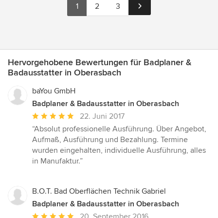
1
2
3
Hervorgehobene Bewertungen für Badplaner &
Badausstatter in Oberasbach
baYou GmbH
Badplaner & Badausstatter in Oberasbach
Durchschnittliche
22. Juni 2017
Bewertung:
“Absolut professionelle Ausführung. Über Angebot,
5
Aufmaß, Ausführung und Bezahlung. Termine
von
wurden eingehalten, individuelle Ausführung, alles
5
in Manufaktur.”
Sternen
B.O.T. Bad Oberflächen Technik Gabriel
Badplaner & Badausstatter in Oberasbach
Durchschnittliche
20. September 2016