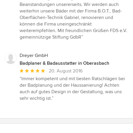
Beanstandungen unsererseits. Wir werden auch
weiterhin unsere Bäder mit der Firma B.O.T., Bad-
Oberflächen-Technik Gabriel, renovieren und
können die Firma uneingeschränkt
weiterempfehlen. Mit freundlichen Grüßen FDS e.V.
gemeinnützige Stiftung GdbR”
Dreyer GmbH
Badplaner & Badausstatter in Oberasbach
Durchschnittliche
20. August 2016
Bewertung:
“Immer kompetent und mit besten Ratschlägen bei
5
der Badplanung und der Haussanierung! Achten
von
auch auf gutes Design in der Gestaltung, was uns
5
sehr wichtig ist.”
Sternen