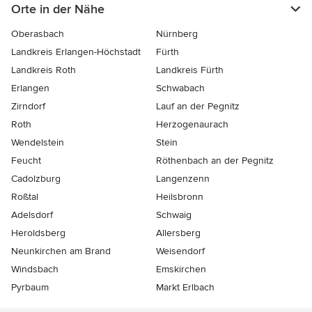
Orte in der Nähe
Oberasbach
Nürnberg
Landkreis Erlangen-Höchstadt
Fürth
Landkreis Roth
Landkreis Fürth
Erlangen
Schwabach
Zirndorf
Lauf an der Pegnitz
Roth
Herzogenaurach
Wendelstein
Stein
Feucht
Röthenbach an der Pegnitz
Cadolzburg
Langenzenn
Roßtal
Heilsbronn
Adelsdorf
Schwaig
Heroldsberg
Allersberg
Neunkirchen am Brand
Weisendorf
Windsbach
Emskirchen
Pyrbaum
Markt Erlbach