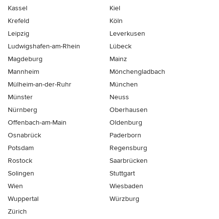
Kassel
Kiel
Krefeld
Köln
Leipzig
Leverkusen
Ludwigshafen-am-Rhein
Lübeck
Magdeburg
Mainz
Mannheim
Mönchen­gladbach
Mülheim-an-der-Ruhr
München
Münster
Neuss
Nürnberg
Oberhausen
Offenbach-am-Main
Oldenburg
Osnabrück
Paderborn
Potsdam
Regensburg
Rostock
Saarbrücken
Solingen
Stuttgart
Wien
Wiesbaden
Wuppertal
Würzburg
Zürich