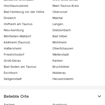
Hochtaunuskreis
Main-Taunus-Kreis
Bad Homburg vor der Höhe
Oberursel
Dreieich
Maintal
Hofheim am Taunus
Langen
Neu-Isenburg
Dietzenbach
Mörfelden-Walldorf
Bad Vilbel
Kelkheim (Taunus)
Mühlheim
Hattersheim
Obertshausen
Friedrichsdorf
Weiterstadt
Groß-Gerau
Karben
Bad Soden am Taunus
Bruchköbel
Eschborn
Nidderau
Seligenstadt
Heusenstamm
Beliebte Orte
Aachen
Augsburg