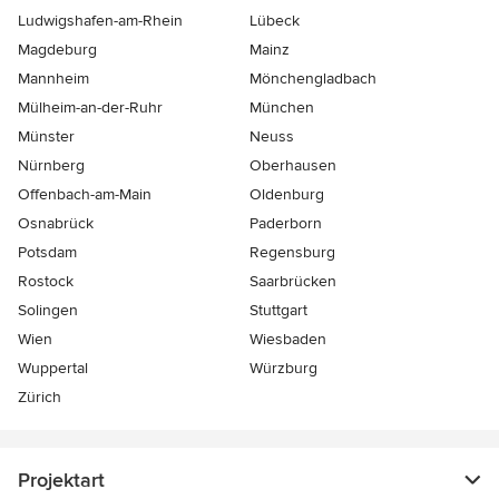
Ludwigshafen-am-Rhein
Lübeck
Magdeburg
Mainz
Mannheim
Mönchen­gladbach
Mülheim-an-der-Ruhr
München
Münster
Neuss
Nürnberg
Oberhausen
Offenbach-am-Main
Oldenburg
Osnabrück
Paderborn
Potsdam
Regensburg
Rostock
Saarbrücken
Solingen
Stuttgart
Wien
Wiesbaden
Wuppertal
Würzburg
Zürich
Projektart