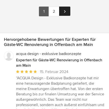
1
2
Hervorgehobene Bewertungen für Experten für
Gäste-WC Renovierung in Offenbach am Main
acqua design - exklusive badkonzepte
Experten für Gäste-WC Renovierung in Offenbach
am Main
Durchschnittliche
15. Februar 2024
Bewertung:
“ACQUA Design - Exklusive Badkonzepte hat mir
5
eine herausragende Badplanung geliefert, die
von
meine Erwartungen übertroffen hat. Von der ersten
5
Beratung bis zur finalen Umsetzung war der Service
Sternen
außergewöhnlich. Das Team war nicht nur
professionell, sondern auch äußerst einfühlsam und