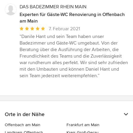
DAS BADEZIMMER RHEIN MAIN
Experten für Gäste-WC Renovierung in Offenbach
am Main
Durchschnittliche
7. Februar 2021
Bewertung:
“Danile Hant und sein Team haben unser
5
Badezimmer und Gäste-WC umgebaut. Von der
von
Beratung über die Ausführung der Arbeiten, die
5
Freundlichkeit des Teams und die Zuverlässigkeit
Sternen
war rundherum alles perfekt. Wir sind sehr zufrieden
mit den Umbauten und können Daniel Hant und
sein Team jederzeit weiterempfehlen.”
Orte in der Nähe
Offenbach am Main
Frankfurt am Main
Landkreis Offenbach
Kreis Groß-Gerau