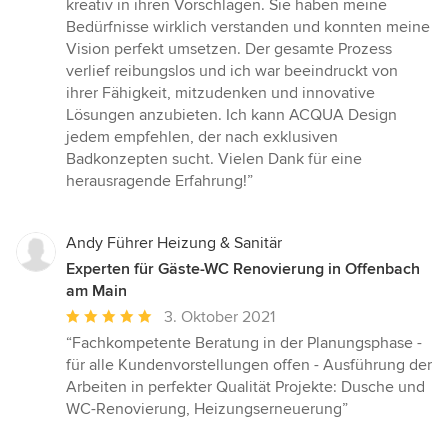
kreativ in ihren Vorschlägen. Sie haben meine
Bedürfnisse wirklich verstanden und konnten meine
Vision perfekt umsetzen. Der gesamte Prozess
verlief reibungslos und ich war beeindruckt von
ihrer Fähigkeit, mitzudenken und innovative
Lösungen anzubieten. Ich kann ACQUA Design
jedem empfehlen, der nach exklusiven
Badkonzepten sucht. Vielen Dank für eine
herausragende Erfahrung!”
Andy Führer Heizung & Sanitär
Experten für Gäste-WC Renovierung in Offenbach
am Main
Durchschnittliche
3. Oktober 2021
Bewertung:
“Fachkompetente Beratung in der Planungsphase -
5
für alle Kundenvorstellungen offen - Ausführung der
von
Arbeiten in perfekter Qualität Projekte: Dusche und
5
WC-Renovierung, Heizungserneuerung”
Sternen