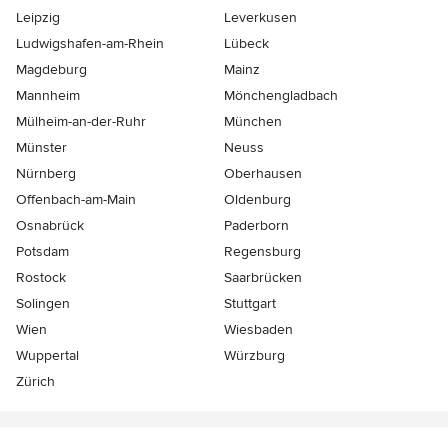
Leipzig
Leverkusen
Ludwigshafen-am-Rhein
Lübeck
Magdeburg
Mainz
Mannheim
Mönchen­gladbach
Mülheim-an-der-Ruhr
München
Münster
Neuss
Nürnberg
Oberhausen
Offenbach-am-Main
Oldenburg
Osnabrück
Paderborn
Potsdam
Regensburg
Rostock
Saarbrücken
Solingen
Stuttgart
Wien
Wiesbaden
Wuppertal
Würzburg
Zürich