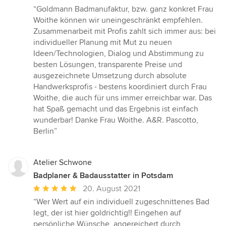
Bewertung:
“Goldmann Badmanufaktur, bzw. ganz konkret Frau
5
Woithe können wir uneingeschränkt empfehlen.
von
Zusammenarbeit mit Profis zahlt sich immer aus: bei
5
individueller Planung mit Mut zu neuen
Sternen
Ideen/Technologien, Dialog und Abstimmung zu
besten Lösungen, transparente Preise und
ausgezeichnete Umsetzung durch absolute
Handwerksprofis - bestens koordiniert durch Frau
Woithe, die auch für uns immer erreichbar war. Das
hat Spaß gemacht und das Ergebnis ist einfach
wunderbar! Danke Frau Woithe. A&R. Pascotto,
Berlin”
Atelier Schwone
Badplaner & Badausstatter in Potsdam
Durchschnittliche
20. August 2021
Bewertung:
“Wer Wert auf ein individuell zugeschnittenes Bad
5
legt, der ist hier goldrichtig!! Eingehen auf
von
persönliche Wünsche, angereichert durch