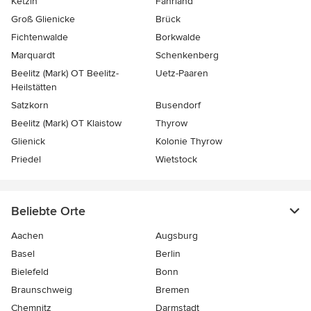
Ketzin
Fahrland
Groß Glienicke
Brück
Fichtenwalde
Borkwalde
Marquardt
Schenkenberg
Beelitz (Mark) OT Beelitz-
Uetz-Paaren
Heilstätten
Satzkorn
Busendorf
Beelitz (Mark) OT Klaistow
Thyrow
Glienick
Kolonie Thyrow
Priedel
Wietstock
Beliebte Orte
Aachen
Augsburg
Basel
Berlin
Bielefeld
Bonn
Braunschweig
Bremen
Chemnitz
Darmstadt