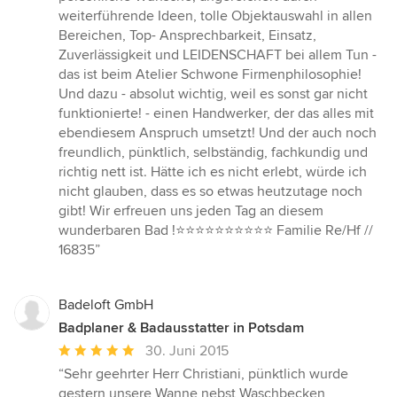
5
weiterführende Ideen, tolle Objektauswahl in allen
Sternen
Bereichen, Top- Ansprechbarkeit, Einsatz,
Zuverlässigkeit und LEIDENSCHAFT bei allem Tun -
das ist beim Atelier Schwone Firmenphilosophie!
Und dazu - absolut wichtig, weil es sonst gar nicht
funktionierte! - einen Handwerker, der das alles mit
ebendiesem Anspruch umsetzt! Und der auch noch
freundlich, pünktlich, selbständig, fachkundig und
richtig nett ist. Hätte ich es nicht erlebt, würde ich
nicht glauben, dass es so etwas heutzutage noch
gibt! Wir erfreuen uns jeden Tag an diesem
wunderbaren Bad !⭐️⭐️⭐️⭐️⭐️⭐️⭐️⭐️⭐️⭐️ Familie Re/Hf //
16835”
Badeloft GmbH
Badplaner & Badausstatter in Potsdam
Durchschnittliche
30. Juni 2015
Bewertung:
“Sehr geehrter Herr Christiani, pünktlich wurde
5
gestern unsere Wanne nebst Waschbecken