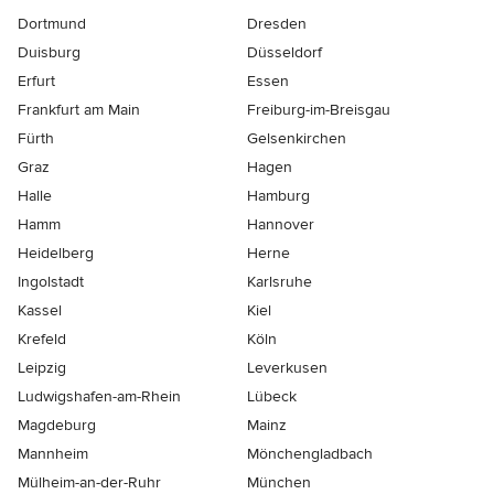
Dortmund
Dresden
Duisburg
Düsseldorf
Erfurt
Essen
Frankfurt am Main
Freiburg-im-Breisgau
Fürth
Gelsenkirchen
Graz
Hagen
Halle
Hamburg
Hamm
Hannover
Heidelberg
Herne
Ingolstadt
Karlsruhe
Kassel
Kiel
Krefeld
Köln
Leipzig
Leverkusen
Ludwigshafen-am-Rhein
Lübeck
Magdeburg
Mainz
Mannheim
Mönchen­gladbach
Mülheim-an-der-Ruhr
München