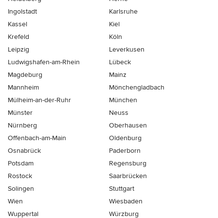
Ingolstadt
Karlsruhe
Kassel
Kiel
Krefeld
Köln
Leipzig
Leverkusen
Ludwigshafen-am-Rhein
Lübeck
Magdeburg
Mainz
Mannheim
Mönchen­gladbach
Mülheim-an-der-Ruhr
München
Münster
Neuss
Nürnberg
Oberhausen
Offenbach-am-Main
Oldenburg
Osnabrück
Paderborn
Potsdam
Regensburg
Rostock
Saarbrücken
Solingen
Stuttgart
Wien
Wiesbaden
Wuppertal
Würzburg