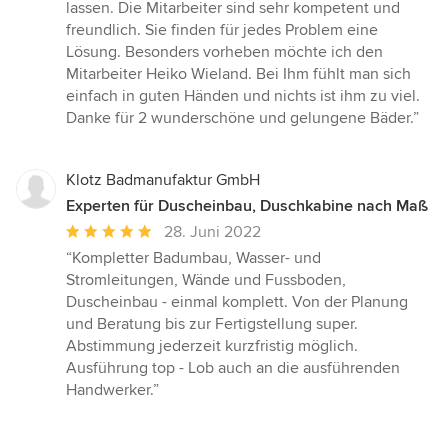
5
lassen. Die Mitarbeiter sind sehr kompetent und
von
freundlich. Sie finden für jedes Problem eine
5
Lösung. Besonders vorheben möchte ich den
Sternen
Mitarbeiter Heiko Wieland. Bei Ihm fühlt man sich
einfach in guten Händen und nichts ist ihm zu viel.
Danke für 2 wunderschöne und gelungene Bäder.”
Klotz Badmanufaktur GmbH
Experten für Duscheinbau, Duschkabine nach Maß
Durchschnittliche
28. Juni 2022
Bewertung:
“Kompletter Badumbau, Wasser- und
5
Stromleitungen, Wände und Fussboden,
von
Duscheinbau - einmal komplett. Von der Planung
5
und Beratung bis zur Fertigstellung super.
Sternen
Abstimmung jederzeit kurzfristig möglich.
Ausführung top - Lob auch an die ausführenden
Handwerker.”