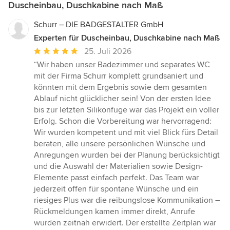
Duscheinbau, Duschkabine nach Maß
Schurr – DIE BADGESTALTER GmbH
Experten für Duscheinbau, Duschkabine nach Maß
Durchschnittliche
25. Juli 2026
Bewertung:
“Wir haben unser Badezimmer und separates WC
5
mit der Firma Schurr komplett grundsaniert und
von
könnten mit dem Ergebnis sowie dem gesamten
5
Ablauf nicht glücklicher sein! Von der ersten Idee
Sternen
bis zur letzten Silikonfuge war das Projekt ein voller
Erfolg. Schon die Vorbereitung war hervorragend:
Wir wurden kompetent und mit viel Blick fürs Detail
beraten, alle unsere persönlichen Wünsche und
Anregungen wurden bei der Planung berücksichtigt
und die Auswahl der Materialien sowie Design-
Elemente passt einfach perfekt. Das Team war
jederzeit offen für spontane Wünsche und ein
riesiges Plus war die reibungslose Kommunikation –
Rückmeldungen kamen immer direkt, Anrufe
wurden zeitnah erwidert. Der erstellte Zeitplan war