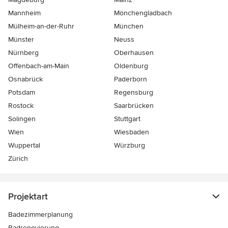
Mannheim
Mönchen­gladbach
Mülheim-an-der-Ruhr
München
Münster
Neuss
Nürnberg
Oberhausen
Offenbach-am-Main
Oldenburg
Osnabrück
Paderborn
Potsdam
Regensburg
Rostock
Saarbrücken
Solingen
Stuttgart
Wien
Wiesbaden
Wuppertal
Würzburg
Zürich
Projektart
Badezimmerplanung
Badrenovierung