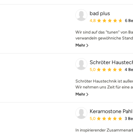
bad plus
Durchschnittliche Bewe
4,8
6 B
Wir sind auf das "tunen" von B
verwandeln gewöhniche Standa
Mehr
Schröter Haustec
Durchschnittliche Bewe
5,0
4 B
Schröter Haustechnik ist außer
Wir nehmen uns Zeit für eine 
Mehr
Keramostone Pahl 
Durchschnittliche Bewe
5,0
3 B
In inspirierender Zusammenarb