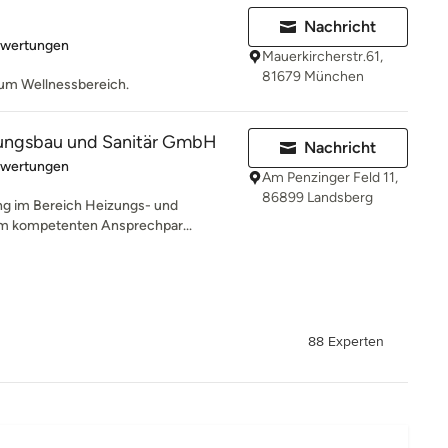
Nachricht
rtung: 4.5 von 5 Sternen
ewertungen
Mauerkircherstr.61,
81679 München
um Wellnessbereich.
ungsbau und Sanitär GmbH
Nachricht
rtung: 5 von 5 Sternen
ewertungen
Am Penzinger Feld 11,
86899 Landsberg
ung im Bereich Heizungs- und
nem kompetenten Ansprechpar...
88 Experten