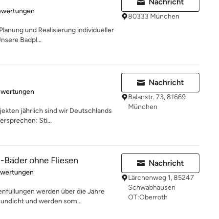
Nachricht
rtung: 4.8 von 5 Sternen
ewertungen
80333 München
e Planung und Realisierung individueller
nsere Badpl...
Nachricht
rtung: 4.5 von 5 Sternen
ewertungen
Balanstr. 73, 81669
München
jekten jährlich sind wir Deutschlands
ersprechen: Sti...
-Bäder ohne Fliesen
Nachricht
rtung: 5 von 5 Sternen
ewertungen
Lärchenweg 1, 85247
Schwabhausen
enfüllungen werden über die Jahre
OT:Oberroth
undicht und werden som...