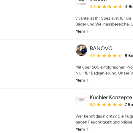
Durchschnittliche Bewe
4,8
4 B
vivante ist Ihr Spezialist für di
Bäder und Wellnessbereiche. U
Mehr
BANOVO
Durchschnittliche Bewe
4,5
8 B
Mit über 500 erfolgreichen Pro
Nr. 1 für Badsanierung. Unser V
Mehr
Kuchler Konzepte 
Durchschnittliche Bewe
5,0
7 B
Wer kennt das nicht?? Die Fug
gegen Feuchtigkeit und Nässe 
Mehr