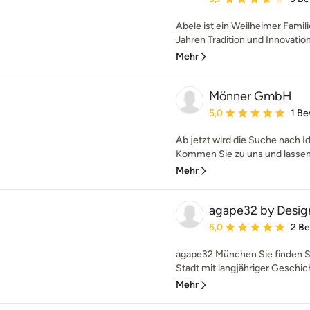
Abele ist ein Weilheimer Fami
Jahren Tradition und Innovatio
Mehr
Mönner GmbH
Durchschnittliche Bewe
5,0
1 B
Ab jetzt wird die Suche nach I
Kommen Sie zu uns und lassen s
Mehr
agape32 by Desi
Durchschnittliche Bewe
5,0
2 B
agape32 München Sie finden S
Stadt mit langjähriger Geschich
Mehr