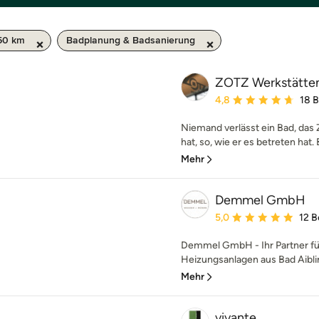
 50 km
Badplanung & Badsanierung
ZOTZ Werkstätte
Durchschnittliche Bewe
4,8
18 
Niemand verlässt ein Bad, das
hat, so, wie er es betreten hat.
Mehr
Demmel GmbH
Durchschnittliche Bewe
5,0
12 
Demmel GmbH - Ihr Partner f
Heizungsanlagen aus Bad Aiblin
Mehr
vivante