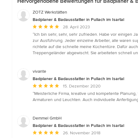
Hervorgehobene Bewertungen für Badplaner & Bad
ZOTZ Werkstätten
Badplaner & Badausstatter in Pullach im Isartal
Durchschnittliche
28. April 2023
Bewertung:
“Ich bin sehr, sehr, sehr zufrieden. Habe vor einigen
5
zur Ausführung. Jeder einzelne Arbeiter, alle waren sup
von
richtete auf die schnelle meine Küchentüre. Dafür auc
5
Treppengeländer abgewischt. Sie arbeiteten schnell un
Sternen
vivante
Badplaner & Badausstatter in Pullach im Isartal
Durchschnittliche
15. Dezember 2020
Bewertung:
“Meisterliche Firma, kreative und kompetente Planung, t
5
Armaturen und Leuchten. Auch individuelle Anfertigun
von
5
Sternen
Demmel GmbH
Badplaner & Badausstatter in Pullach im Isartal
Durchschnittliche
26. November 2018