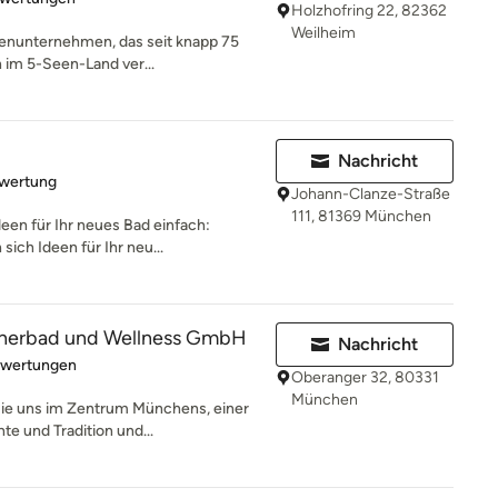
Holzhofring 22, 82362
Weilheim
lienunternehmen, das seit knapp 75
n im 5-Seen-Land ver...
Nachricht
rtung: 5 von 5 Sternen
ewertung
Johann-Clanze-Straße
111, 81369 München
deen für Ihr neues Bad einfach:
ich Ideen für Ihr neu...
gnerbad und Wellness GmbH
Nachricht
rtung: 5 von 5 Sternen
ewertungen
Oberanger 32, 80331
München
ie uns im Zentrum Münchens, einer
te und Tradition und...