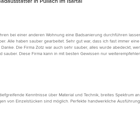
ausstatter in Pullach im Isartal
 Jahren bei einer anderen Wohnung eine Badsanierung durchführen lassen
er. Alle haben sauber gearbeitet. Sehr gut war, dass ich fast immer eine 
h Danke. Die Firma Zotz war auch sehr sauber, alles wurde abedeckt, we
d sauber. Diese Firma kann in mit besten Gewissen nur weiterempfehlen
iefgreifende Kenntnisse über Material und Technik, breites Spektrum an L
gen von Einzelstücken sind möglich. Perfekte handwerkliche Ausführung,