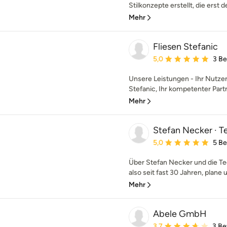
Stilkonzepte erstellt, die erst d
Mehr
Fliesen Stefanic
Durchschnittliche Bewe
5,0
3 B
Unsere Leistungen - Ihr Nutzen 
Stefanic, Ihr kompetenter Partn
Mehr
Stefan Necker · 
Durchschnittliche Bewe
5,0
5 B
Über Stefan Necker und die Te
also seit fast 30 Jahren, plane u
Mehr
Abele GmbH
Durchschnittliche Bewe
3,7
3 B