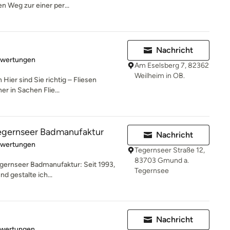
en Weg zur einer per...
Nachricht
rtung: 5 von 5 Sternen
ewertungen
Am Eselsberg 7, 82362
Weilheim in OB.
Hier sind Sie richtig – Fliesen
er in Sachen Flie...
Tegernseer Badmanufaktur
Nachricht
rtung: 5 von 5 Sternen
ewertungen
Tegernseer Straße 12,
83703 Gmund a.
gernseer Badmanufaktur: Seit 1993,
Tegernsee
nd gestalte ich...
Nachricht
rtung: 3.7 von 5 Sternen
ewertungen