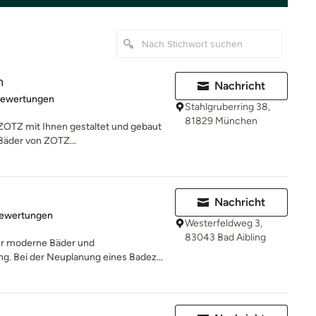
n
Nachricht
rtung: 4.8 von 5 Sternen
Bewertungen
Stahlgruberring 38,
81829 München
 ZOTZ mit Ihnen gestaltet und gebaut
 Bäder von ZOTZ...
Nachricht
rtung: 5 von 5 Sternen
Bewertungen
Westerfeldweg 3,
83043 Bad Aibling
ür moderne Bäder und
g. Bei der Neuplanung eines Badez...