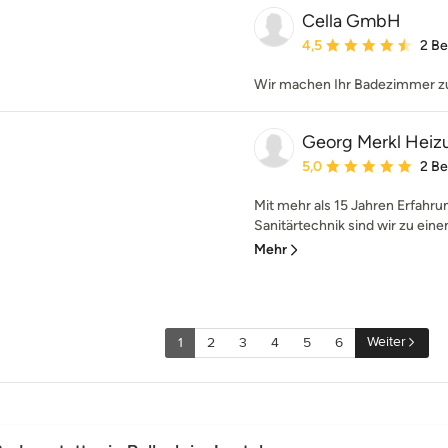
Cella GmbH
Durchschnittliche Bewe
4,5
2 B
Wir machen Ihr Badezimmer z
Georg Merkl Heiz
Durchschnittliche Bewe
5,0
2 B
Mit mehr als 15 Jahren Erfahr
Sanitärtechnik sind wir zu ei
Mehr
Weiter
1
2
3
4
5
6