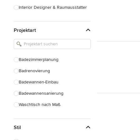
Interior Designer & Raumausstatter
Küchenplanung
Projektart
Landschaftsarchitekten
Armaturen & Sanitärbedarf
Beleuchtung
Badezimmerplanung
Einbauschränke
Badrenovierung
Alle anzeigen
Badewannen-Einbau
Badewannensanierung
Waschtisch nach Maß
Duscheinbau
Stil
Gäste-WC Renovierung
Fugenlose Badezimmer