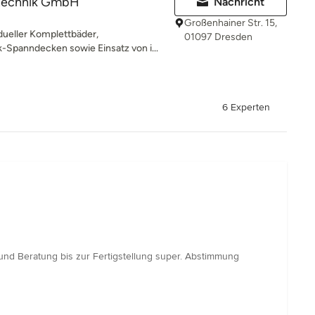
ärtechnik GmbH
Nachricht
Großenhainer Str. 15,
dueller Komplettbäder,
01097 Dresden
-Spanndecken sowie Einsatz von i...
6 Experten
nd Beratung bis zur Fertigstellung super. Abstimmung