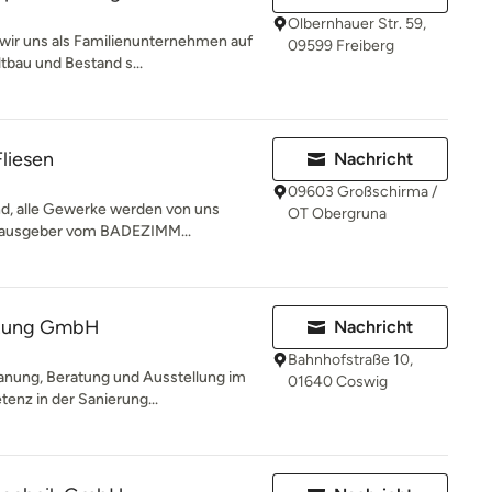
Olbernhauer Str. 59,
 wir uns als Familienunternehmen auf
09599 Freiberg
tbau und Bestand s...
Fliesen
Nachricht
09603 Großschirma /
d, alle Gewerke werden von uns
OT Obergruna
Herausgeber vom BADEZIMM...
izung GmbH
Nachricht
Bahnhofstraße 10,
anung, Beratung und Ausstellung im
01640 Coswig
enz in der Sanierung...