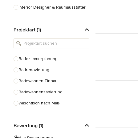
Interior Designer & Raumausstatter
Küchenplanung
Projektart (1)
Landschaftsarchitekten
Armaturen & Sanitärbedarf
Beleuchtung
Badezimmerplanung
Einbauschränke
Badrenovierung
Alle anzeigen
Badewannen-Einbau
Badewannensanierung
Waschtisch nach Maß
Duscheinbau
Bewertung (1)
Gäste-WC Renovierung
Fugenlose Badezimmer
Alle Bewertungen