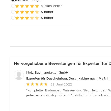
ausschließlich
Badezimmereinbau
& höher
& höher
Alle anzeigen
Hervorgehobene Bewertungen für Experten für 
Klotz Badmanufaktur GmbH
Experten für Duscheinbau, Duschkabine nach Maß in
Durchschnittliche
28. Juni 2022
Bewertung:
“Kompletter Badumbau, Wasser- und Stromleitungen, W
5
jederzeit kurzfristig möglich. Ausführung top - Lob au
von
5
Sternen