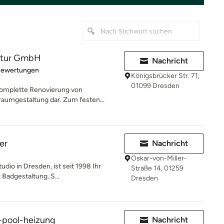
ktur GmbH
Nachricht
rtung: 5 von 5 Sternen
Bewertungen
Königsbrücker Str. 71,
01099 Dresden
 komplette Renovierung von
umgestaltung dar. Zum festen...
er
Nachricht
Oskar-von-Miller-
dio in Dresden, ist seit 1998 Ihr
Straße 14, 01259
 Badgestaltung. S...
Dresden
pool-heizung
Nachricht