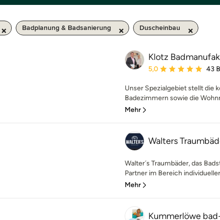
Badplanung & Badsanierung
Duscheinbau
Klotz Badmanufa
Durchschnittliche Bewe
5,0
43 
Unser Spezialgebiet stellt die
Badezimmern sowie die Wohnra
Mehr
Walters Traumbäd
Walter´s Traumbäder, das Badstu
Partner im Bereich individueller
Mehr
Kummerlöwe bad-