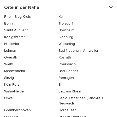
Orte in der Nähe
Rhein-Sieg-Kreis
Köln
Bonn
Troisdorf
Sankt Augustin
Bornheim
Königswinter
Siegburg
Niederkassel
Wesseling
Lohmar
Bad Neuenahr-Ahrweiler
Overath
Rösrath
Wiehl
Rheinbach
Meckenheim
Bad Honnef
Sinzig
Remagen
Köln-Porz
Eil
Wahn-Heide
Linz am Rhein
Unkel
Sankt Katharinen (Landkreis
Neuwied)
Gremberghoven
Horhausen
Stoßdorf
Urbach-Überdorf