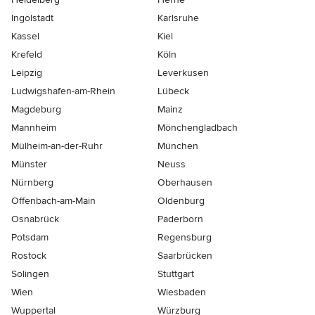
Ingolstadt
Karlsruhe
Kassel
Kiel
Krefeld
Köln
Leipzig
Leverkusen
Ludwigshafen-am-Rhein
Lübeck
Magdeburg
Mainz
Mannheim
Mönchen­gladbach
Mülheim-an-der-Ruhr
München
Münster
Neuss
Nürnberg
Oberhausen
Offenbach-am-Main
Oldenburg
Osnabrück
Paderborn
Potsdam
Regensburg
Rostock
Saarbrücken
Solingen
Stuttgart
Wien
Wiesbaden
Wuppertal
Würzburg