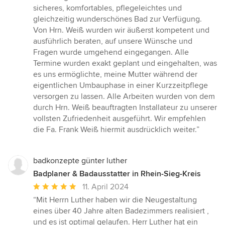
5
sicheres, komfortables, pflegeleichtes und
Sternen
gleichzeitig wunderschönes Bad zur Verfügung.
Von Hrn. Weiß wurden wir äußerst kompetent und
ausführlich beraten, auf unsere Wünsche und
Fragen wurde umgehend eingegangen. Alle
Termine wurden exakt geplant und eingehalten, was
es uns ermöglichte, meine Mutter während der
eigentlichen Umbauphase in einer Kurzzeitpflege
versorgen zu lassen. Alle Arbeiten wurden von dem
durch Hrn. Weiß beauftragten Installateur zu unserer
vollsten Zufriedenheit ausgeführt. Wir empfehlen
die Fa. Frank Weiß hiermit ausdrücklich weiter.”
badkonzepte günter luther
Badplaner & Badausstatter in Rhein-Sieg-Kreis
Durchschnittliche
11. April 2024
Bewertung:
“Mit Herrn Luther haben wir die Neugestaltung
5
eines über 40 Jahre alten Badezimmers realisiert ,
von
und es ist optimal gelaufen. Herr Luther hat ein