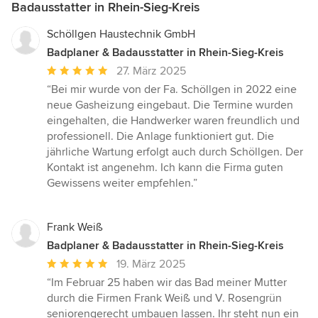
Badausstatter in Rhein-Sieg-Kreis
Schöllgen Haustechnik GmbH
Badplaner & Badausstatter in Rhein-Sieg-Kreis
Durchschnittliche
27. März 2025
Bewertung:
“Bei mir wurde von der Fa. Schöllgen in 2022 eine
5
neue Gasheizung eingebaut. Die Termine wurden
von
eingehalten, die Handwerker waren freundlich und
5
professionell. Die Anlage funktioniert gut. Die
Sternen
jährliche Wartung erfolgt auch durch Schöllgen. Der
Kontakt ist angenehm. Ich kann die Firma guten
Gewissens weiter empfehlen.”
Frank Weiß
Badplaner & Badausstatter in Rhein-Sieg-Kreis
Durchschnittliche
19. März 2025
Bewertung:
“Im Februar 25 haben wir das Bad meiner Mutter
5
durch die Firmen Frank Weiß und V. Rosengrün
von
seniorengerecht umbauen lassen. Ihr steht nun ein