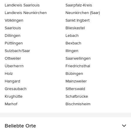
Landkreis Saarlouis
Saarpfalz-Kreis
Landkreis Neunkirchen
Neunkirchen (Saar)
Völklingen
Sankt Ingbert
Saarlouis
Blieskastel
Dillingen
Lebach
Püttlingen
Bexbach
Sulzbach/Saar
Illingen
Ottweiler
Saarwellingen
Überherrn
Friedrichsthal
Holz
Bübingen
Hangard
Mainzweiler
Gresaubach
Sitterswald
Krughütte
Schafbrücke
Marhof
Bischmisheim
Beliebte Orte