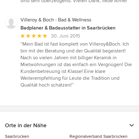
sind sehr überzeugend. Vielen Dank, liebe Anne!”
Villeroy & Boch - Bad & Wellness
Badplaner & Badausstatter in Saarbrücken
Durchschnittliche
30. Juni 2015
Bewertung:
“Mein Bad ist fast komplett von Villeroy&Boch. Ich
5
bin mit der Beratung und der Qualität begeistert!
von
Nach so vielen Jahren mit billiger Keramik in
5
Mietwohnungen ist das einfach ein Vergnügen! Die
Sternen
Kundenbetreuung ist Klasse! Eine klare
Weiterempfehlung für Leute die Tradition und
Qualität hoch schätzen!”
Orte in der Nähe
Saarbrücken
Regionalverband Saarbrücken