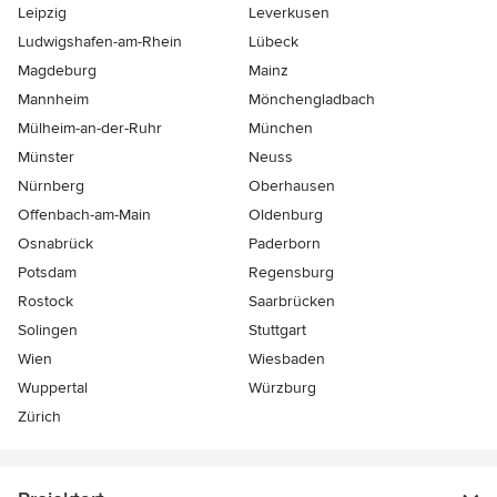
Leipzig
Leverkusen
Ludwigshafen-am-Rhein
Lübeck
Magdeburg
Mainz
Mannheim
Mönchen­gladbach
Mülheim-an-der-Ruhr
München
Münster
Neuss
Nürnberg
Oberhausen
Offenbach-am-Main
Oldenburg
Osnabrück
Paderborn
Potsdam
Regensburg
Rostock
Saarbrücken
Solingen
Stuttgart
Wien
Wiesbaden
Wuppertal
Würzburg
Zürich