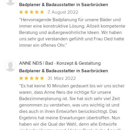
Badplaner & Badausstatter in Saarbrücken
Durchschnittliche
7. August 2022
Bewertung:
“Hervorragende Badplanung für unsere Bäder und
5
immer eine konstruktive Lösung. Allzeit kompetente
von
Beratung und außergewöhnliche Ideen. Wir haben
5
uns sehr gut verstanden gefühlt und Frau Oed hatte
Sternen
immer ein offenes Ohr.”
ANNE NEIS | Bad · Konzept & Gestaltung
Badplaner & Badausstatter in Saarbrücken
Durchschnittliche
31. März 2022
Bewertung:
“Es hat keine 10 Minuten gedauert bis wir uns sicher
5
waren, dass Anne Neis die richtige für unsere
von
Badezimmerplanung ist. Sie hat sich sehr viel Zeit
5
genommen zu verstehen, was uns wichtig ist und
Sternen
dies auch in ihren Entwürfen berücksichtigt. Das
Ergebnis hat meine Erwartungen übertroffen. Nun
haben wir die Qual der Wahl, denn alle Entwürfe