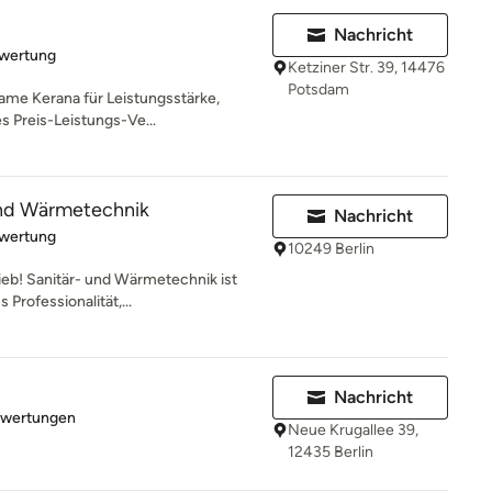
Nachricht
rtung: 5 von 5 Sternen
ewertung
Ketziner Str. 39, 14476
Potsdam
Name Kerana für Leistungsstärke,
s Preis-Leistungs-Ve...
nd Wärmetechnik
Nachricht
rtung: 5 von 5 Sternen
ewertung
10249 Berlin
eb! Sanitär- und Wärmetechnik ist
 Professionalität,...
Nachricht
rtung: 3 von 5 Sternen
ewertungen
Neue Krugallee 39,
12435 Berlin