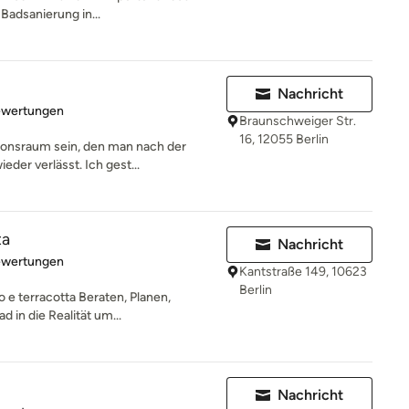
Badsanierung in...
Nachricht
rtung: 5 von 5 Sternen
ewertungen
Braunschweiger Str.
16, 12055 Berlin
ionsraum sein, den man nach der
der verlässt. Ich gest...
ta
Nachricht
rtung: 5 von 5 Sternen
ewertungen
Kantstraße 149, 10623
Berlin
e terracotta Beraten, Planen,
 in die Realität um...
Nachricht