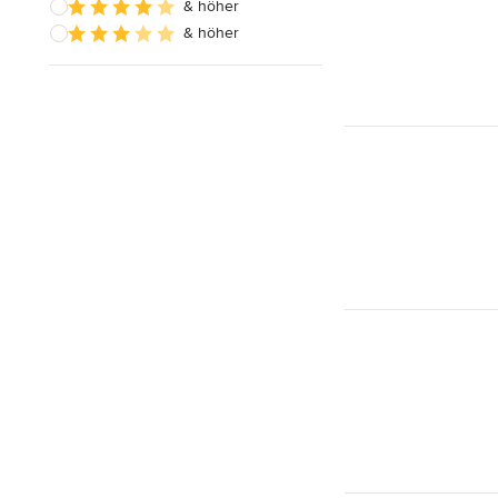
& höher
& höher