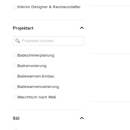
Interior Designer & Raumausstatter
Küchenplanung
Projektart
Landschaftsarchitekten
Armaturen & Sanitärbedarf
Beleuchtung
Badezimmerplanung
Einbauschränke
Badrenovierung
Alle anzeigen
Badewannen-Einbau
Badewannensanierung
Waschtisch nach Maß
Duscheinbau
Stil
Gäste-WC Renovierung
Fugenlose Badezimmer