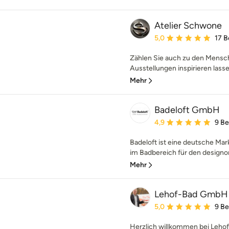
Atelier Schwone
Durchschnittliche Bewe
5,0
17 
Zählen Sie auch zu den Mensche
Ausstellungen inspirieren lasse
Mehr
Badeloft GmbH
Durchschnittliche Bewe
4,9
9 B
Badeloft ist eine deutsche Mar
im Badbereich für den designor
Mehr
Lehof-Bad GmbH
Durchschnittliche Bewe
5,0
9 B
Herzlich willkommen bei Lehof-