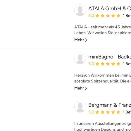
ATALA GmbH & C
Durchschnittliche Bewe
5,0
1 B
ATALA - seit mehr als 45 Jahr
Leben. Wir wollen Sie inspirier
Mehr
miniBagno - Badku
Durchschnittliche Bewe
5,0
1 B
Herzlich Willkommen bei miniB
absolute Spitzenqualität. Die e
Mehr
Bergmann & Fran
Durchschnittliche Bewe
5,0
1 B
In unseren Ausstellungen zeige
hochwertigen Designs und mod