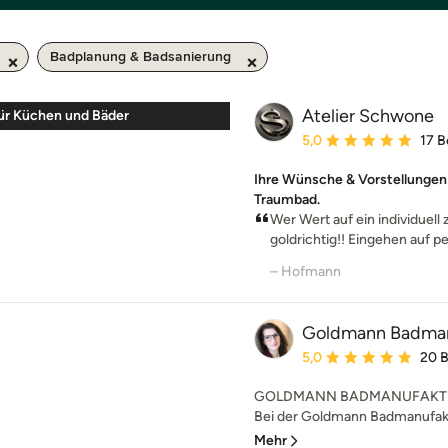
Badplanung & Badsanierung
Atelier Schwone
r Küchen und Bäder
Durchschnittliche Bewe
5,0
17 
Ihre Wünsche & Vorstellungen 
Traumbad.
Wer Wert auf ein individuell 
goldrichtig!! Eingehen auf p
– Hofmann
Goldmann Badman
Durchschnittliche Bewe
5,0
20 
GOLDMANN BADMANUFAKTUR .
Bei der Goldmann Badmanufaktur
Mehr