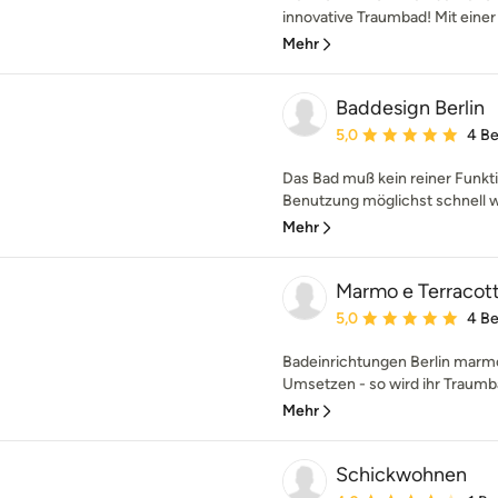
innovative Traumbad! Mit einer 
Mehr
Baddesign Berlin
Durchschnittliche Bewe
5,0
4 B
Das Bad muß kein reiner Funkt
Benutzung möglichst schnell wie
Mehr
Marmo e Terracot
Durchschnittliche Bewe
5,0
4 B
Badeinrichtungen Berlin marmo 
Umsetzen - so wird ihr Traumbad
Mehr
Schickwohnen