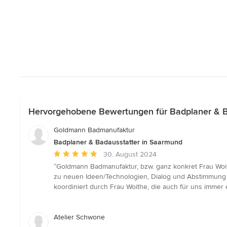
Hervorgehobene Bewertungen für Badplaner & B
Goldmann Badmanufaktur
Badplaner & Badausstatter in Saarmund
Durchschnittliche
30. August 2024
Bewertung:
“Goldmann Badmanufaktur, bzw. ganz konkret Frau Woith
5
zu neuen Ideen/Technologien, Dialog und Abstimmung
von
koordiniert durch Frau Woithe, die auch für uns immer
5
Sternen
Atelier Schwone