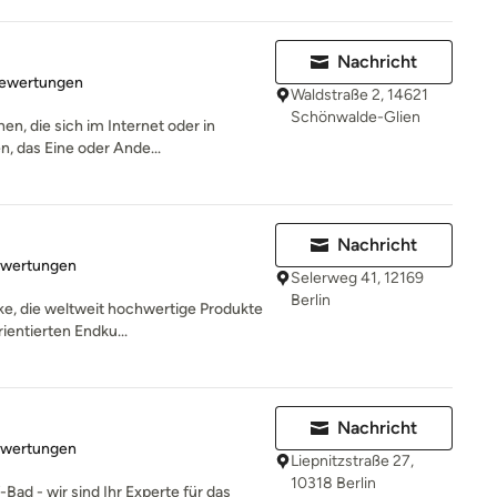
Nachricht
rtung: 5 von 5 Sternen
Bewertungen
Waldstraße 2, 14621
Schönwalde-Glien
n, die sich im Internet oder in
n, das Eine oder Ande...
Nachricht
rtung: 4.9 von 5 Sternen
ewertungen
Selerweg 41, 12169
Berlin
ke, die weltweit hochwertige Produkte
ientierten Endku...
Nachricht
rtung: 5 von 5 Sternen
ewertungen
Liepnitzstraße 27,
10318 Berlin
Bad - wir sind Ihr Experte für das