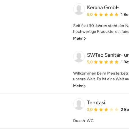
Kerana GmbH
Durchschnittliche Bewe
5,0
1 B
Seit fast 30 Jahren steht der 
hochwertige Produkte, ein faire
Mehr
SWTec Sanitär- u
Durchschnittliche Bewe
5,0
1 B
Willkommen beim Meisterbetri
unsere Welt. Es ist eine Welt aus
Mehr
Temtasi
Durchschnittliche Bewe
3,0
2 B
Dusch-WC