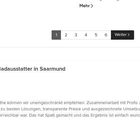
Mehr
Weiter
1
2
3
4
5
6
adausstatter in Saarmund
e können wir uneingeschränkt empfehlen. Zusammenarbeit mit Profis zah
 zu besten Lösungen, transparente Preise und ausgezeichnete Umsetzu
 erreichbar war. Das hat Spaß gemacht und das Ergebnis ist einfach wund