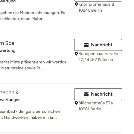
rtung: 4 von 5 Sternen
ewertung
Knorrpromenade 8,
10245 Berlin
gehen die Modeerscheinungen. Es
lichkeiten; neue Mater...
m Spa
Nachricht
rtung: 5 von 5 Sternen
ewertung
Schopenhauerstraße
27, 14467 Potsdam
ams Mitte präsentieren wir wertige
 Natursteine sowie Pr...
rtechnik
Nachricht
rtung: 5 von 5 Sternen
ewertungen
Blücherstraße 57a,
10961 Berlin
aumbad - der ganz persönlichen
t Handwerkern haben ein En...