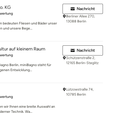
o. KG
Nachricht
rtung: 5 von 5 Sternen
ewertung
Berliner Allee 270,
13088 Berlin
en bedeuten Fliesen und Bäder unser
en und unsere Bege...
ltur auf kleinem Raum
Nachricht
rtung: 5 von 5 Sternen
ewertung
Schützenstraße 2,
12165 Berlin-Steglitz
agno Berlin. miniBagno steht für
igenen Entwicklung...
Lützowstraße 74,
z
10785 Berlin
rtung: 5 von 5 Sternen
ewertung
n wir Ihnen eine breite Auswahl an
erner Technik. Wa...