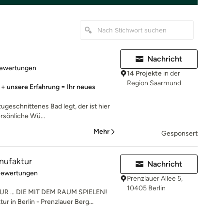
Nachricht
rtung: 5 von 5 Sternen
Bewertungen
14 Projekte
in der
Region Saarmund
+ unsere Erfahrung = Ihr neues
zugeschnittenes Bad legt, der ist hier
ersönliche Wü...
Mehr
Gesponsert
ufaktur
Nachricht
rtung: 5 von 5 Sternen
Bewertungen
Prenzlauer Allee 5,
10405 Berlin
.. DIE MIT DEM RAUM SPIELEN!
 in Berlin - Prenzlauer Berg...