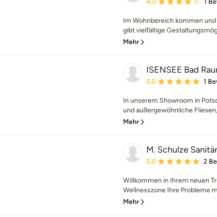
Durchschnittliche Bewe
4,0
1 B
Im Wohnbereich kommen und 
gibt vielfältige Gestaltungsmög
Mehr
ISENSEE Bad Rau
Durchschnittliche Bewe
5,0
1 B
In unserem Showroom in Potsd
und außergewöhnliche Fliesen,
Mehr
M. Schulze Sanitä
Durchschnittliche Bewe
5,0
2 B
Willkommen in Ihrem neuen Tr
Wellnesszone Ihre Probleme mi
Mehr