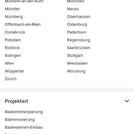
Mülheim-an-der-Ruhr
München
Münster
Neuss
Nürnberg
Oberhausen
Offenbach-am-Main
Oldenburg
Osnabrück
Paderborn
Potsdam
Regensburg
Rostock
Saarbrücken
Solingen
Stuttgart
Wien
Wiesbaden
Wuppertal
Würzburg
Zürich
Projektart
Badezimmerplanung
Badrenovierung
Badewannen-Einbau