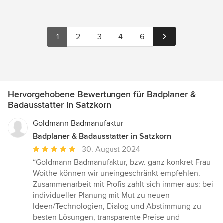
1
2
3
4
6
Hervorgehobene Bewertungen für Badplaner &
Badausstatter in Satzkorn
Goldmann Badmanufaktur
Badplaner & Badausstatter in Satzkorn
Durchschnittliche
30. August 2024
Bewertung:
“Goldmann Badmanufaktur, bzw. ganz konkret Frau
5
Woithe können wir uneingeschränkt empfehlen.
von
Zusammenarbeit mit Profis zahlt sich immer aus: bei
5
individueller Planung mit Mut zu neuen
Sternen
Ideen/Technologien, Dialog und Abstimmung zu
besten Lösungen, transparente Preise und