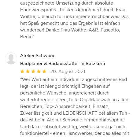
ausgezeichnete Umsetzung durch absolute
Handwerksprofis - bestens koordiniert durch Frau
Woithe, die auch für uns immer erreichbar war. Das
hat Spaß gemacht und das Ergebnis ist einfach
wunderbar! Danke Frau Woithe. A&R. Pascotto,
Berlin”
Atelier Schwone
Badplaner & Badausstatter in Satzkorn
Durchschnittliche
20. August 2021
Bewertung:
“Wer Wert auf ein individuell zugeschnittenes Bad
5
legt, der ist hier goldrichtig!! Eingehen auf
von
persönliche Wünsche, angereichert durch
5
weiterführende Ideen, tolle Objektauswahl in allen
Sternen
Bereichen, Top- Ansprechbarkeit, Einsatz,
Zuverlässigkeit und LEIDENSCHAFT bei allem Tun -
das ist beim Atelier Schwone Firmenphilosophie!
Und dazu - absolut wichtig, weil es sonst gar nicht
funktionierte! - einen Handwerker, der das alles mit