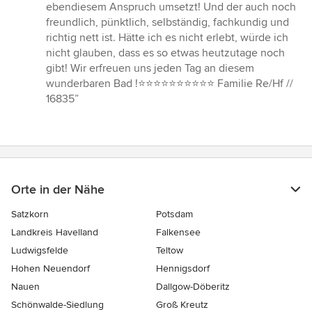
ebendiesem Anspruch umsetzt! Und der auch noch
freundlich, pünktlich, selbständig, fachkundig und
richtig nett ist. Hätte ich es nicht erlebt, würde ich
nicht glauben, dass es so etwas heutzutage noch
gibt! Wir erfreuen uns jeden Tag an diesem
wunderbaren Bad !⭐️⭐️⭐️⭐️⭐️⭐️⭐️⭐️⭐️⭐️ Familie Re/Hf //
16835”
Orte in der Nähe
Satzkorn
Potsdam
Landkreis Havelland
Falkensee
Ludwigsfelde
Teltow
Hohen Neuendorf
Hennigsdorf
Nauen
Dallgow-Döberitz
Schönwalde-Siedlung
Groß Kreutz