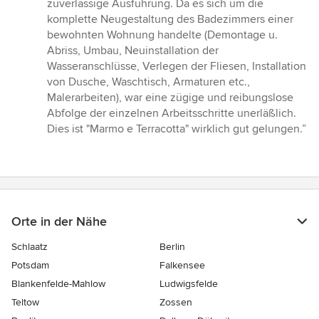
zuverlässige Ausführung. Da es sich um die
5
komplette Neugestaltung des Badezimmers einer
Sternen
bewohnten Wohnung handelte (Demontage u.
Abriss, Umbau, Neuinstallation der
Wasseranschlüsse, Verlegen der Fliesen, Installation
von Dusche, Waschtisch, Armaturen etc.,
Malerarbeiten), war eine zügige und reibungslose
Abfolge der einzelnen Arbeitsschritte unerläßlich.
Dies ist "Marmo e Terracotta" wirklich gut gelungen.”
Orte in der Nähe
Schlaatz
Berlin
Potsdam
Falkensee
Blankenfelde-Mahlow
Ludwigsfelde
Teltow
Zossen