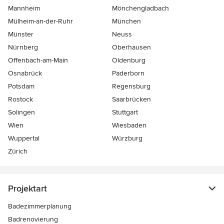
Mannheim
Mönchen­gladbach
Mülheim-an-der-Ruhr
München
Münster
Neuss
Nürnberg
Oberhausen
Offenbach-am-Main
Oldenburg
Osnabrück
Paderborn
Potsdam
Regensburg
Rostock
Saarbrücken
Solingen
Stuttgart
Wien
Wiesbaden
Wuppertal
Würzburg
Zürich
Projektart
Badezimmerplanung
Badrenovierung