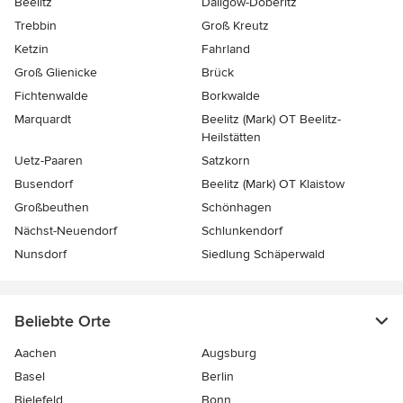
Beelitz
Dallgow-Döberitz
Trebbin
Groß Kreutz
Ketzin
Fahrland
Groß Glienicke
Brück
Fichtenwalde
Borkwalde
Marquardt
Beelitz (Mark) OT Beelitz-
Heilstätten
Uetz-Paaren
Satzkorn
Busendorf
Beelitz (Mark) OT Klaistow
Großbeuthen
Schönhagen
Nächst-Neuendorf
Schlunkendorf
Nunsdorf
Siedlung Schäperwald
Beliebte Orte
Aachen
Augsburg
Basel
Berlin
Bielefeld
Bonn