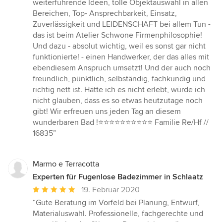
weiterführende Ideen, tolle Objektauswahl in allen
Sternen
Bereichen, Top- Ansprechbarkeit, Einsatz,
Zuverlässigkeit und LEIDENSCHAFT bei allem Tun -
das ist beim Atelier Schwone Firmenphilosophie!
Und dazu - absolut wichtig, weil es sonst gar nicht
funktionierte! - einen Handwerker, der das alles mit
ebendiesem Anspruch umsetzt! Und der auch noch
freundlich, pünktlich, selbständig, fachkundig und
richtig nett ist. Hätte ich es nicht erlebt, würde ich
nicht glauben, dass es so etwas heutzutage noch
gibt! Wir erfreuen uns jeden Tag an diesem
wunderbaren Bad !⭐️⭐️⭐️⭐️⭐️⭐️⭐️⭐️⭐️⭐️ Familie Re/Hf //
16835”
Marmo e Terracotta
Experten für Fugenlose Badezimmer in Schlaatz
Durchschnittliche
19. Februar 2020
Bewertung:
“Gute Beratung im Vorfeld bei Planung, Entwurf,
5
Materialuswahl. Professionelle, fachgerechte und
von