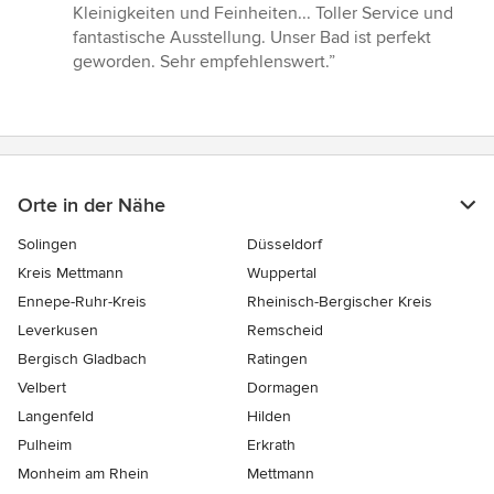
von
Kleinigkeiten und Feinheiten... Toller Service und
5
fantastische Ausstellung. Unser Bad ist perfekt
Sternen
geworden. Sehr empfehlenswert.”
Orte in der Nähe
Solingen
Düsseldorf
Kreis Mettmann
Wuppertal
Ennepe-Ruhr-Kreis
Rheinisch-Bergischer Kreis
Leverkusen
Remscheid
Bergisch Gladbach
Ratingen
Velbert
Dormagen
Langenfeld
Hilden
Pulheim
Erkrath
Monheim am Rhein
Mettmann