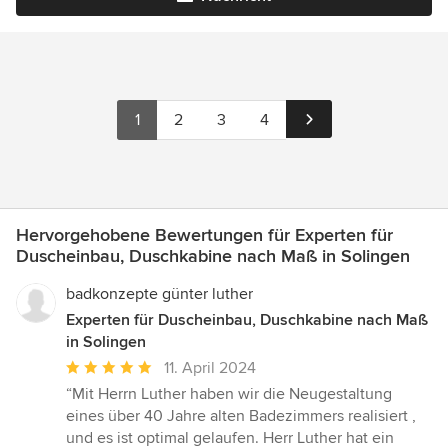
1
2
3
4
Hervorgehobene Bewertungen für Experten für
Duscheinbau, Duschkabine nach Maß in Solingen
badkonzepte günter luther
Experten für Duscheinbau, Duschkabine nach Maß
in Solingen
Durchschnittliche
11. April 2024
Bewertung:
“Mit Herrn Luther haben wir die Neugestaltung
5
eines über 40 Jahre alten Badezimmers realisiert ,
von
und es ist optimal gelaufen. Herr Luther hat ein