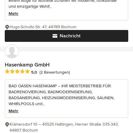
einem Auge für Ästhetik schaffen wir moderne, funktionale
und einzigartige Wohlf...
Mehr
Hugo-Schultz-Str. 47, 44789 Bochum
Nachricht
Hasenkamp GmbH
Durchschnittliche Bewertung: 5 von 5 Sternen
5,0
(2 Bewertungen)
BAD OASEN HASENKAMP – IHR MEISTERBETRIEB FÜR:
BADRENOVIERUNG, BADMODERNISIERUNG,
BADSANIERUNG, HEIZUNGMODERNISIERUNG, SAUNEN,
WHIRLPOOLS und...
Mehr
Krämersdorf 10 – 45525 Hattingen, Herner Straße 335-343,
44807 Bochum