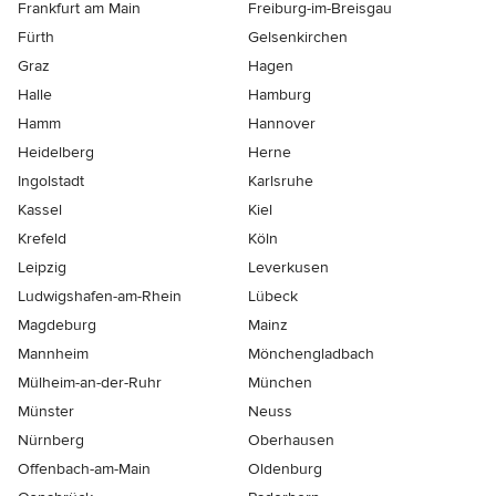
Frankfurt am Main
Freiburg-im-Breisgau
Fürth
Gelsenkirchen
Graz
Hagen
Halle
Hamburg
Hamm
Hannover
Heidelberg
Herne
Ingolstadt
Karlsruhe
Kassel
Kiel
Krefeld
Köln
Leipzig
Leverkusen
Ludwigshafen-am-Rhein
Lübeck
Magdeburg
Mainz
Mannheim
Mönchen­gladbach
Mülheim-an-der-Ruhr
München
Münster
Neuss
Nürnberg
Oberhausen
Offenbach-am-Main
Oldenburg