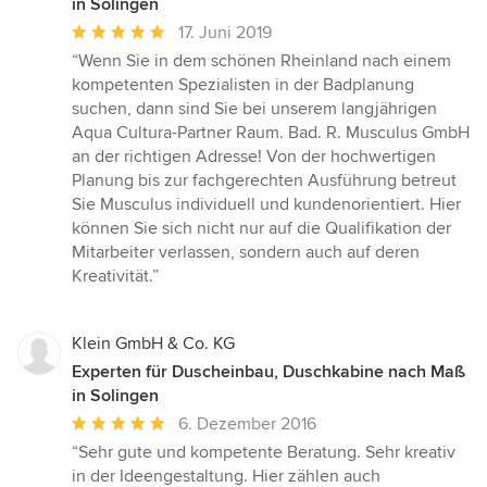
in Solingen
Durchschnittliche
17. Juni 2019
Bewertung:
“Wenn Sie in dem schönen Rheinland nach einem
5
kompetenten Spezialisten in der Badplanung
von
suchen, dann sind Sie bei unserem langjährigen
5
Aqua Cultura-Partner Raum. Bad. R. Musculus GmbH
Sternen
an der richtigen Adresse! Von der hochwertigen
Planung bis zur fachgerechten Ausführung betreut
Sie Musculus individuell und kundenorientiert. Hier
können Sie sich nicht nur auf die Qualifikation der
Mitarbeiter verlassen, sondern auch auf deren
Kreativität.”
Klein GmbH & Co. KG
Experten für Duscheinbau, Duschkabine nach Maß
in Solingen
Durchschnittliche
6. Dezember 2016
Bewertung:
“Sehr gute und kompetente Beratung. Sehr kreativ
5
in der Ideengestaltung. Hier zählen auch