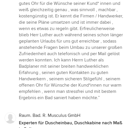
5
gutes Ohr für die Wünsche seiner Kund* innen und
Sternen
weiß gleichzeitig genau , was sinnvoll , machbar ,
kostengünstig ist. Er kennt die Firmen / Handwerker,
die seine Pläne umsetzen und ist immer dabei ,
wenn es etwas zu regeln gibt. Erfreulicherweise
blieb Herr Luther auch während seines schon länger
geplanten Urlaubs für uns gut erreichbar , sodass
anstehende Fragen beim Umbau zu unserer großen
Zufriedenheit auch telefonisch und per Mail gelöst
werden konnten. Ich kann Herrn Luther als
Badplaner mit seiner breiten handwerklichen
Erfahrung , seinen guten Kontakten zu guten
Handwerkern , seinem sicheren Stilgefühl , seinem
offenen Ohr für Wünsche der Kund*innen nur warm
empfehlen , wenn man stressfrei und mit bestem
Ergebnis ein Bad saniert haben möchte.”
Raum. Bad. R. Musculus GmbH
Experten für Duscheinbau, Duschkabine nach Maß