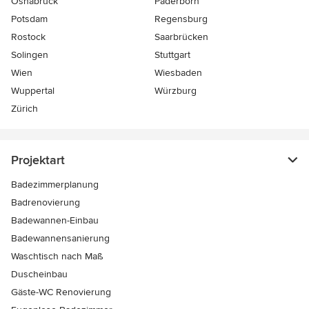
Osnabrück
Paderborn
Potsdam
Regensburg
Rostock
Saarbrücken
Solingen
Stuttgart
Wien
Wiesbaden
Wuppertal
Würzburg
Zürich
Projektart
Badezimmerplanung
Badrenovierung
Badewannen-Einbau
Badewannensanierung
Waschtisch nach Maß
Duscheinbau
Gäste-WC Renovierung