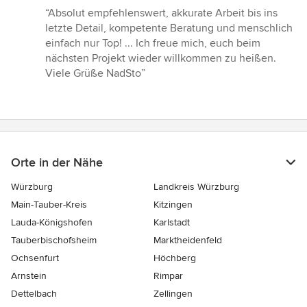
Bewertung:
“Absolut empfehlenswert, akkurate Arbeit bis ins
5
letzte Detail, kompetente Beratung und menschlich
von
einfach nur Top! ... Ich freue mich, euch beim
5
nächsten Projekt wieder willkommen zu heißen.
Sternen
Viele Grüße NadSto”
Orte in der Nähe
Würzburg
Landkreis Würzburg
Main-Tauber-Kreis
Kitzingen
Lauda-Königshofen
Karlstadt
Tauberbischofsheim
Marktheidenfeld
Ochsenfurt
Höchberg
Arnstein
Rimpar
Dettelbach
Zellingen