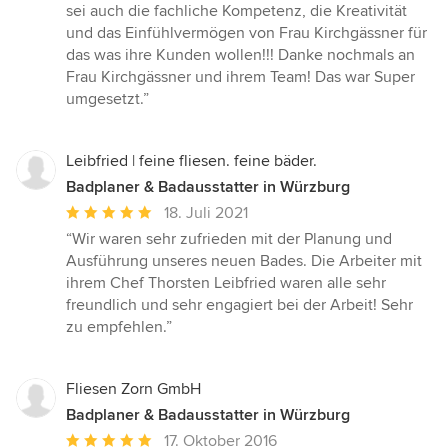
sei auch die fachliche Kompetenz, die Kreativität
und das Einfühlvermögen von Frau Kirchgässner für
das was ihre Kunden wollen!!! Danke nochmals an
Frau Kirchgässner und ihrem Team! Das war Super
umgesetzt.”
Leibfried | feine fliesen. feine bäder.
Badplaner & Badausstatter in Würzburg
Durchschnittliche
18. Juli 2021
Bewertung:
“Wir waren sehr zufrieden mit der Planung und
5
Ausführung unseres neuen Bades. Die Arbeiter mit
von
ihrem Chef Thorsten Leibfried waren alle sehr
5
freundlich und sehr engagiert bei der Arbeit! Sehr
Sternen
zu empfehlen.”
Fliesen Zorn GmbH
Badplaner & Badausstatter in Würzburg
Durchschnittliche
17. Oktober 2016