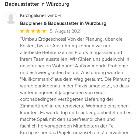
Badausstatter in Würzburg
Kirchgäßner GmbH
Badplaner & Badausstatter in Würzburg
Durchschnittliche
5. August 2021
Bewertung:
“Umbau Erdgeschoss! Von der Planung, über die
5
Kosten, bis zur Ausführung können wir nur
von
allerbeste Referenzen an Frau Kirchgässner und
5
ihrem Team ausstellen. Wir fühlen uns pudelwohl in
Sternen
unserer neuen Wohnung! Aufkommende Probleme
und Schwierigkeiten bei der Ausführung wurden
"Nullkommanix" aus dem Weg geräumt. Die Planung
wurde punktgenau in der Praxis umgesetzt, so dass
wir termingerecht (abgesehen von einer
coronabedingten verzögerten Lieferung der
Zimmertüren) in die renovierte Wohnung einziehen
konnten. Es wurde top und sauber gearbeitet und es
machte Spaß mit den superfreundlichen und
fachlich hervorragenden Mitarbeitern der Fa.
Kirchgässner das Projekt umzusetzen. Zu erwähnen