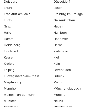
Duisburg
Düsseldorf
Erfurt
Essen
Frankfurt am Main
Freiburg-im-Breisgau
Fürth
Gelsenkirchen
Graz
Hagen
Halle
Hamburg
Hamm
Hannover
Heidelberg
Herne
Ingolstadt
Karlsruhe
Kassel
Kiel
Krefeld
Köln
Leipzig
Leverkusen
Ludwigshafen-am-Rhein
Lübeck
Magdeburg
Mainz
Mannheim
Mönchen­gladbach
Mülheim-an-der-Ruhr
München
Münster
Neuss