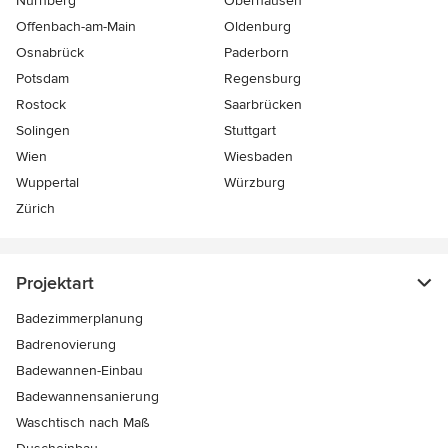
Nürnberg
Oberhausen
Offenbach-am-Main
Oldenburg
Osnabrück
Paderborn
Potsdam
Regensburg
Rostock
Saarbrücken
Solingen
Stuttgart
Wien
Wiesbaden
Wuppertal
Würzburg
Zürich
Projektart
Badezimmerplanung
Badrenovierung
Badewannen-Einbau
Badewannensanierung
Waschtisch nach Maß