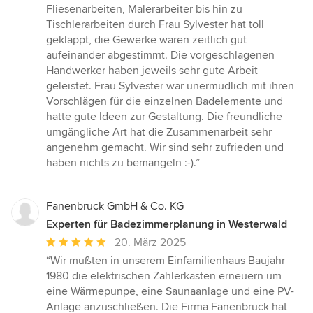
5
Fliesenarbeiten, Malerarbeiter bis hin zu
Sternen
Tischlerarbeiten durch Frau Sylvester hat toll
geklappt, die Gewerke waren zeitlich gut
aufeinander abgestimmt. Die vorgeschlagenen
Handwerker haben jeweils sehr gute Arbeit
geleistet. Frau Sylvester war unermüdlich mit ihren
Vorschlägen für die einzelnen Badelemente und
hatte gute Ideen zur Gestaltung. Die freundliche
umgängliche Art hat die Zusammenarbeit sehr
angenehm gemacht. Wir sind sehr zufrieden und
haben nichts zu bemängeln :-).”
Fanenbruck GmbH & Co. KG
Experten für Badezimmerplanung in Westerwald
Durchschnittliche
20. März 2025
Bewertung:
“Wir mußten in unserem Einfamilienhaus Baujahr
5
1980 die elektrischen Zählerkästen erneuern um
von
eine Wärmepunpe, eine Saunaanlage und eine PV-
5
Anlage anzuschließen. Die Firma Fanenbruck hat