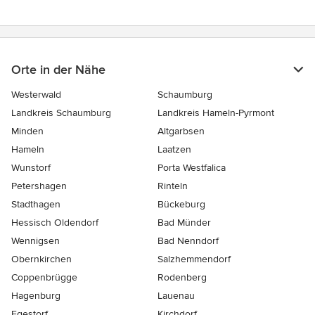
Orte in der Nähe
Westerwald
Schaumburg
Landkreis Schaumburg
Landkreis Hameln-Pyrmont
Minden
Altgarbsen
Hameln
Laatzen
Wunstorf
Porta Westfalica
Petershagen
Rinteln
Stadthagen
Bückeburg
Hessisch Oldendorf
Bad Münder
Wennigsen
Bad Nenndorf
Obernkirchen
Salzhemmendorf
Coppenbrügge
Rodenberg
Hagenburg
Lauenau
Egestorf
Kirchdorf