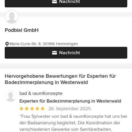
Nachricht
Podbial GmbH
Marie-Curie-Str. 8, 30966 Hemmingen
Nachricht
Hervorgehobene Bewertungen für Experten für
Badezimmerplanung in Westerwald
bad & raumKonzepte
Experten für Badezimmerplanung in Westerwald
Durchschnittliche
26. September 2025
Bewertung:
“Frau Sylvester von bad & raumKonzepte hat uns bei
5
der Badsanierung begleitet. Die Koordination der
von
verschiedenen Gewerke von Sanitärarbeiten,