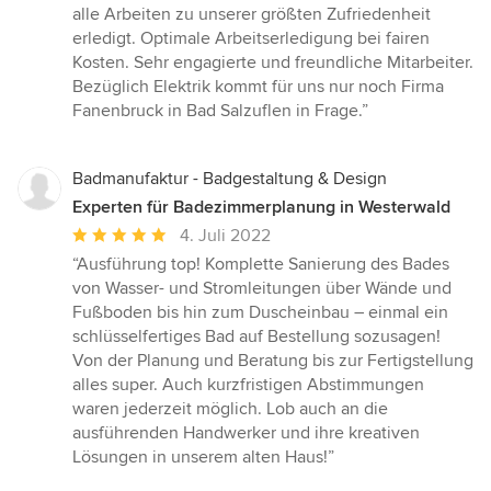
Sternen
alle Arbeiten zu unserer größten Zufriedenheit
erledigt. Optimale Arbeitserledigung bei fairen
Kosten. Sehr engagierte und freundliche Mitarbeiter.
Bezüglich Elektrik kommt für uns nur noch Firma
Fanenbruck in Bad Salzuflen in Frage.”
Badmanufaktur - Badgestaltung & Design
Experten für Badezimmerplanung in Westerwald
Durchschnittliche
4. Juli 2022
Bewertung:
“Ausführung top! Komplette Sanierung des Bades
5
von Wasser- und Stromleitungen über Wände und
von
Fußboden bis hin zum Duscheinbau – einmal ein
5
schlüsselfertiges Bad auf Bestellung sozusagen!
Sternen
Von der Planung und Beratung bis zur Fertigstellung
alles super. Auch kurzfristigen Abstimmungen
waren jederzeit möglich. Lob auch an die
ausführenden Handwerker und ihre kreativen
Lösungen in unserem alten Haus!”