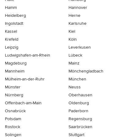
Hamm
Hannover
Heidelberg
Herne
Ingolstadt
Karlsruhe
Kassel
Kiel
Krefeld
Köln
Leipzig
Leverkusen
Ludwigshafen-am-Rhein
Lübeck
Magdeburg
Mainz
Mannheim
Mönchen­gladbach
Mülheim-an-der-Ruhr
München
Münster
Neuss
Nürnberg
Oberhausen
Offenbach-am-Main
Oldenburg
Osnabrück
Paderborn
Potsdam
Regensburg
Rostock
Saarbrücken
Solingen
Stuttgart