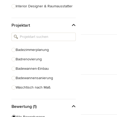
Interior Designer & Raumausstatter
Küchenplanung
Projektart
Landschaftsarchitekten
Armaturen & Sanitärbedarf
Beleuchtung
Badezimmerplanung
Einbauschränke
Badrenovierung
Alle anzeigen
Badewannen-Einbau
Badewannensanierung
Waschtisch nach Maß
Duscheinbau
Bewertung (1)
Gäste-WC Renovierung
Fugenlose Badezimmer
Alle Bewertungen