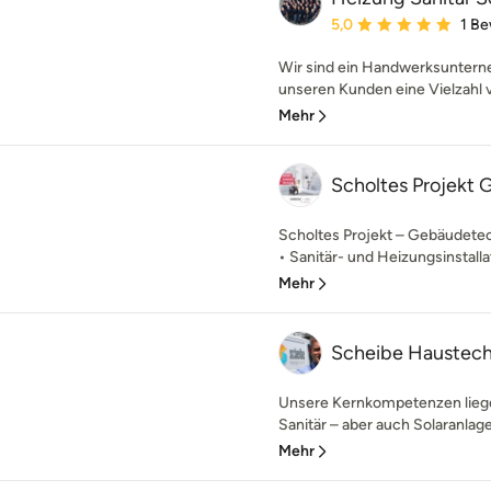
Durchschnittliche Bewe
5,0
1 B
Wir sind ein Handwerksunter
unseren Kunden eine Vielzahl v
Mehr
Scholtes Projekt
Scholtes Projekt – Gebäudetech
• Sanitär- und Heizungsinstallat
Mehr
Scheibe Haustec
Unsere Kernkompetenzen liege
Sanitär – aber auch Solaranlag
Mehr