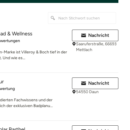
Bad & Wellness
Nachricht
rtung: 5 von 5 Sternen
ewertungen
Saaruferstraße, 66693
Mettlach
arke ist Villeroy & Boch tief in der
 Und wie es...
ur
Nachricht
rtung: 5 von 5 Sternen
ewertung
54550 Daun
ndierten Fachwissens und der
ich der exklusiven Badplanu...
lar Barthel