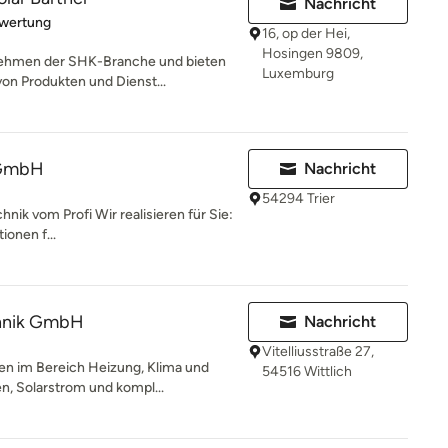
Nachricht
rtung: 5 von 5 Sternen
ewertung
16, op der Hei,
Hosingen 9809,
nehmen der SHK-Branche und bieten
Luxemburg
on Produkten und Dienst...
 GmbH
Nachricht
54294 Trier
nik vom Profi Wir realisieren für Sie:
ionen f...
hnik GmbH
Nachricht
Vitelliusstraße 27,
n im Bereich Heizung, Klima und
54516 Wittlich
en, Solarstrom und kompl...