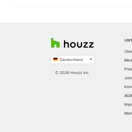
UN
Übe
Deutschland
Med
Land
Pre
auswählen
© 2026 Houzz Inc.
Job
Kon
AG
Imp
Mar