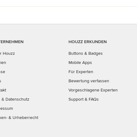
TERNEHMEN
HOUZZ ERKUNDEN
r Houzz
Buttons & Badges
ien
Mobile Apps
sse
Für Experten
s
Bewertung verfassen
takt
Vorgeschlagene Experten
B
&
Datenschutz
Support & FAQs
ressum
ken- & Urheberrecht