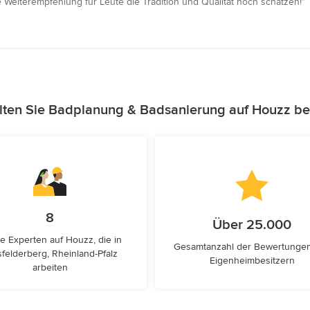
 Weiterempfehlung für Leute die Tradition und Qualität hoch schätzen!”
lten Sie Badplanung & Badsanierung auf Houzz be
8
Über 25.000
e Experten auf Houzz, die in
Gesamtanzahl der Bewertunge
felderberg, Rheinland-Pfalz
Eigenheimbesitzern
arbeiten