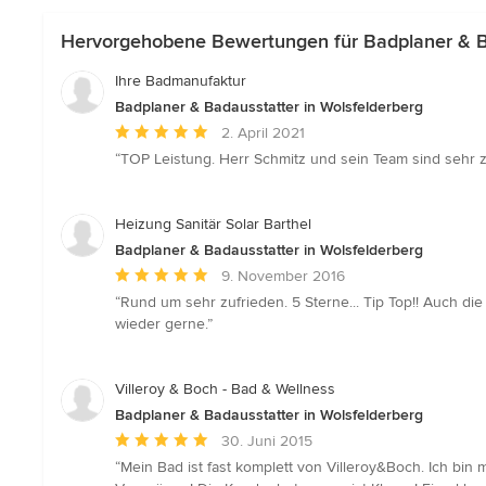
Hervorgehobene Bewertungen für Badplaner & Ba
Ihre Badmanufaktur
Badplaner & Badausstatter in Wolsfelderberg
Durchschnittliche
2. April 2021
Bewertung:
“TOP Leistung. Herr Schmitz und sein Team sind sehr 
5
von
5
Heizung Sanitär Solar Barthel
Sternen
Badplaner & Badausstatter in Wolsfelderberg
Durchschnittliche
9. November 2016
Bewertung:
“Rund um sehr zufrieden. 5 Sterne... Tip Top!! Auch di
5
wieder gerne.”
von
5
Sternen
Villeroy & Boch - Bad & Wellness
Badplaner & Badausstatter in Wolsfelderberg
Durchschnittliche
30. Juni 2015
Bewertung:
“Mein Bad ist fast komplett von Villeroy&Boch. Ich bin 
5