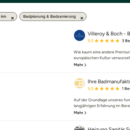
0 km
Badplanung & Badsanierung
Villeroy & Boch - 
Durchschnittliche Bewe
5,0
3 B
Wie kaum eine andere Premium-M
europäischen Kultur verwurzelt.
Mehr
Ihre Badmanufakt
Durchschnittliche Bewe
5,0
1 B
Auf der Grundlage unseres fu
langjährigen Erfahrung im Bere
Mehr
Heizung Sanitär So