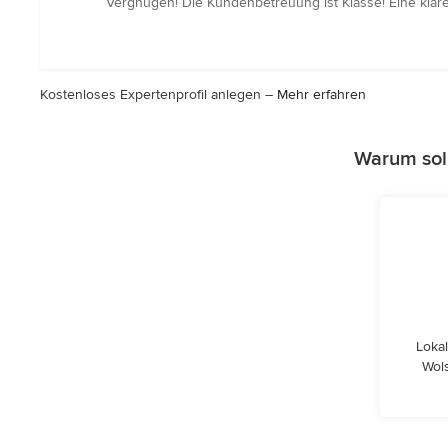
Vergnügen! Die Kundenbetreuung ist Klasse! Eine klare
von
5
Sternen
Kostenloses Expertenprofil anlegen –
Mehr erfahren
Warum sol
Lokal
Wols