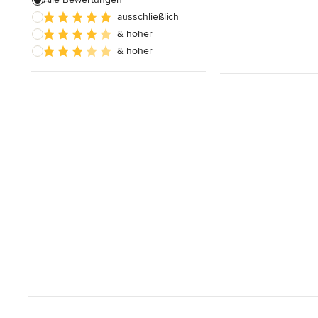
ausschließlich
Badezimmereinbau
& höher
& höher
Alle anzeigen