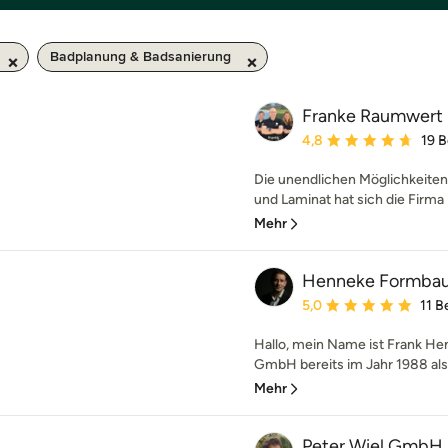
Badplanung & Badsanierung
Franke Raumwert
Durchschnittliche Bewe
4,8
19 
Die unendlichen Möglichkeiten m
und Laminat hat sich die Firma 
Mehr
Henneke Formba
Durchschnittliche Bewe
5,0
11 
Hallo, mein Name ist Frank H
GmbH bereits im Jahr 1988 als S
Mehr
Peter Wiel GmbH