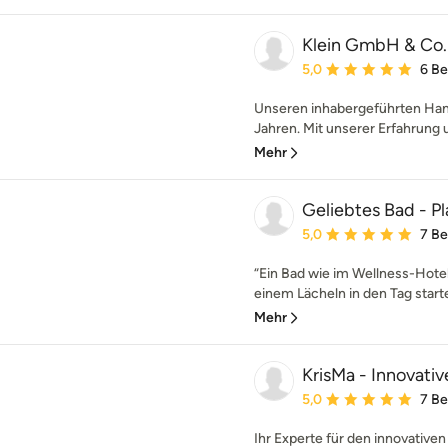
Klein GmbH & Co
Durchschnittliche Bewe
5,0
6 B
Unseren inhabergeführten Hand
Jahren. Mit unserer Erfahrung u
Mehr
Geliebtes Bad - P
Durchschnittliche Bewe
5,0
7 B
“Ein Bad wie im Wellness-Hotel
einem Lächeln in den Tag start
Mehr
KrisMa - Innovati
Durchschnittliche Bewe
5,0
7 B
Ihr Experte für den innovativ