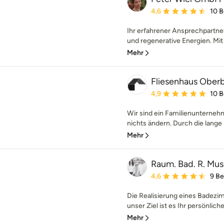
Durchschnittliche Bewe
4,6
10 
Ihr erfahrener Ansprechpartn
und regenerative Energien. Mit 
Mehr
Fliesenhaus Ober
Durchschnittliche Bewe
4,9
10 
Wir sind ein Familienunternehm
nichts ändern. Durch die lange 
Mehr
Raum. Bad. R. Mu
Durchschnittliche Bewe
4,6
9 B
Die Realisierung eines Badezimm
unser Ziel ist es Ihr persönlic
Mehr