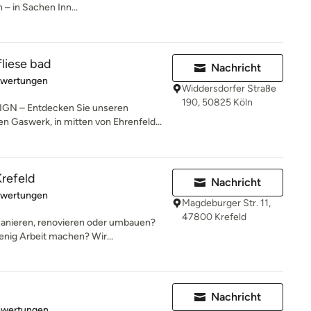
 in Sachen Inn...
fliese bad
Nachricht
rtung: 5 von 5 Sternen
ewertungen
Widdersdorfer Straße
190, 50825 Köln
N – Entdecken Sie unseren
n Gaswerk, in mitten von Ehrenfeld...
refeld
Nachricht
rtung: 5 von 5 Sternen
ewertungen
Magdeburger Str. 11,
47800 Krefeld
anieren, renovieren oder umbauen?
enig Arbeit machen? Wir...
Nachricht
rtung: 5 von 5 Sternen
ewertungen