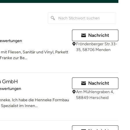
Nachricht
rtung: 4.8 von 5 Sternen
Bewertungen
Fröndenberger Str.33-
35, 58706 Menden
it Fliesen, Sanitär und Vinyl, Parkett
Franke zur Be...
u GmbH
Nachricht
rtung: 5 von 5 Sternen
Bewertungen
Am Mühlengraben 4,
58849 Herscheid
enneke. Ich habe die Henneke Formbau
pezialist im Innen...