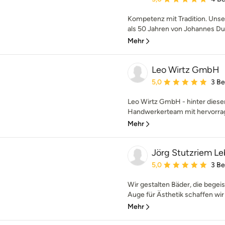
Kompetenz mit Tradition. Unse
als 50 Jahren von Johannes Dui
Mehr
Leo Wirtz GmbH
Durchschnittliche Bewe
5,0
3 B
Leo Wirtz GmbH - hinter diese
Handwerkerteam mit hervorrag
Mehr
Jörg Stutzriem L
Durchschnittliche Bewe
5,0
3 B
Wir gestalten Bäder, die begei
Auge für Ästhetik schaffen wir 
Mehr