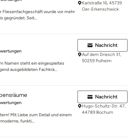
Karlstraße 16, 45739
Oer-Erkenschwick
r Fliesenfachgeschäft wurde vor mehr
s gegründet. Seit...
Nachricht
rtung: 5 von 5 Sternen
ewertungen
Auf dem Driesch 31,
50259 Pulheim
m Namen steht ein eingespieltes
end ausgebildeten Fachkrä...
ebensräume
Nachricht
rtung: 5 von 5 Sternen
ewertungen
Hugo-Schultz-Str. 47,
44789 Bochum
stern! Mit Liebe zum Detail und einem
moderne, funkti...