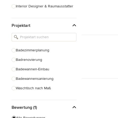
Interior Designer & Raumausstatter
Küchenplanung
Projektart
Landschaftsarchitekten
Armaturen & Sanitärbedarf
Beleuchtung
Badezimmerplanung
Einbauschränke
Badrenovierung
Alle anzeigen
Badewannen-Einbau
Badewannensanierung
Waschtisch nach Maß
Duscheinbau
Bewertung (1)
Gäste-WC Renovierung
Fugenlose Badezimmer
Alle Bewertungen