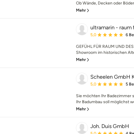
Ob Wände, Decken oder Böden –
Mehr
ultramarin - raum 
Durchschnittliche Bewe
5,0
6 B
GEFÜHL FÜR RAUM UND DESIG
Showroom im historischen Alte
Mehr
Scheelen GmbH K
Durchschnittliche Bewe
5,0
5 B
Sie möchten Ihr Badezimmer s
Ihr Badumbau soll möglichst w
Mehr
Joh. Duis GmbH
Durchschnittliche Bewe
5,0
4 B