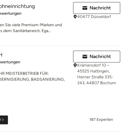
ohneinrichtung
Nachricht
rtung: 3 von 5 Sternen
Bewertungen
40477 Düsseldorf
en Sie viele Premium-Marken und
 dem Sanitärbereich. Ega...
H
Nachricht
rtung: 5 von 5 Sternen
ewertungen
Krämersdorf 10 –
45525 Hattingen,
R MEISTERBETRIEB FÜR:
Herner Straße 335-
ERNISIERUNG, BADSANIERUNG,
343, 44807 Bochum
r
187 Experten