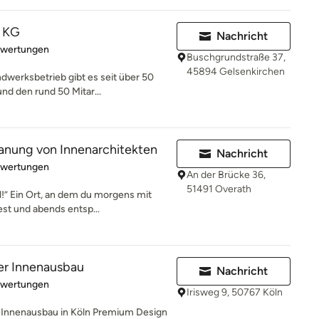
. KG
Nachricht
rtung: 5 von 5 Sternen
ewertungen
Buschgrundstraße 37,
45894 Gelsenkirchen
werksbetrieb gibt es seit über 50
nd den rund 50 Mitar...
lanung von Innenarchitekten
Nachricht
rtung: 5 von 5 Sternen
ewertungen
An der Brücke 36,
51491 Overath
!” Ein Ort, an dem du morgens mit
est und abends entsp...
ver Innenausbau
Nachricht
rtung: 5 von 5 Sternen
ewertungen
Irisweg 9, 50767 Köln
en Innenausbau in Köln Premium Design