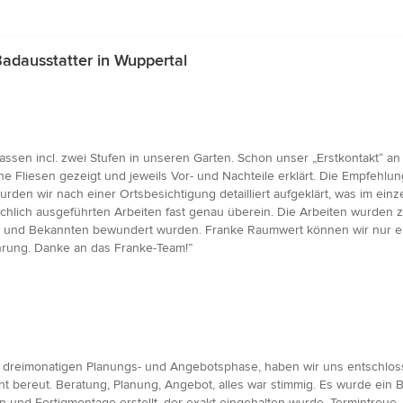
dausstatter in Wuppertal
ssen incl. zwei Stufen in unseren Garten. Schon unser „Erstkontakt“ a
Fliesen gezeigt und jeweils Vor- und Nachteile erklärt. Die Empfehlu
en wir nach einer Ortsbesichtigung detailliert aufgeklärt, was im einzel
chlich ausgeführten Arbeiten fast genau überein. Die Arbeiten wurden 
den und Bekannten bewundert wurden. Franke Raumwert können wir nur 
hrung. Danke an das Franke-Team!”
 dreimonatigen Planungs- und Angebotsphase, haben wir uns entschloss
bereut. Beratung, Planung, Angebot, alles war stimmig. Es wurde ein B
iten und Fertigmontage erstellt, der exakt eingehalten wurde. Termintreue