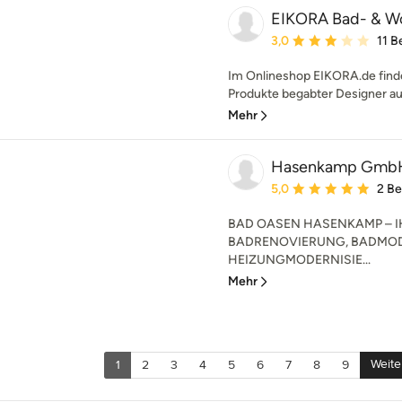
EIKORA Bad- & W
Durchschnittliche Bewe
3,0
11 
Im Onlineshop EIKORA.de find
Produkte begabter Designer aus
Mehr
Hasenkamp Gmb
Durchschnittliche Bewe
5,0
2 B
BAD OASEN HASENKAMP – IH
BADRENOVIERUNG, BADMOD
HEIZUNGMODERNISIE...
Mehr
Weite
1
2
3
4
5
6
7
8
9