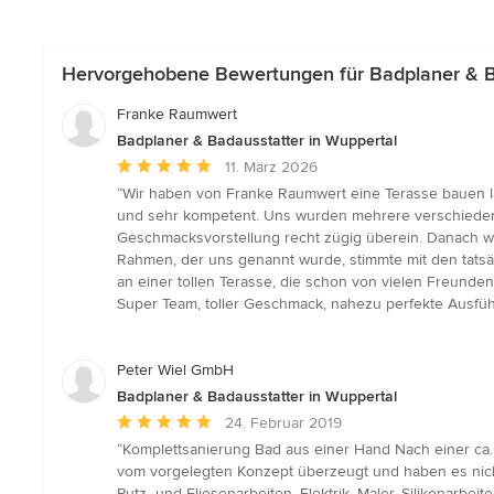
Hervorgehobene Bewertungen für Badplaner & Ba
Franke Raumwert
Badplaner & Badausstatter in Wuppertal
Durchschnittliche
11. März 2026
Bewertung:
“Wir haben von Franke Raumwert eine Terasse bauen la
5
und sehr kompetent. Uns wurden mehrere verschiedene 
von
Geschmacksvorstellung recht zügig überein. Danach wurd
5
Rahmen, der uns genannt wurde, stimmte mit den tatsä
Sternen
an einer tollen Terasse, die schon von vielen Freun
Super Team, toller Geschmack, nahezu perfekte Ausfü
Peter Wiel GmbH
Badplaner & Badausstatter in Wuppertal
Durchschnittliche
24. Februar 2019
Bewertung:
“Komplettsanierung Bad aus einer Hand Nach einer ca.
5
vom vorgelegten Konzept überzeugt und haben es nicht 
von
Putz- und Fliesenarbeiten, Elektrik, Maler, Silikonarbe