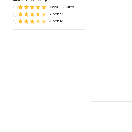
ausschließlich
Badezimmereinbau
& höher
& höher
Alle anzeigen