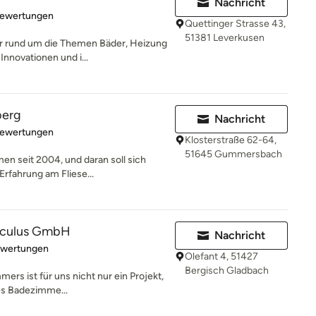
Nachricht
rtung: 4.6 von 5 Sternen
Bewertungen
Quettinger Strasse 43,
51381 Leverkusen
er rund um die Themen Bäder, Heizung
Innovationen und i...
berg
Nachricht
rtung: 4.9 von 5 Sternen
Bewertungen
Klosterstraße 62-64,
51645 Gummersbach
en seit 2004, und daran soll sich
Erfahrung am Fliese...
sculus GmbH
Nachricht
rtung: 4.6 von 5 Sternen
ewertungen
Olefant 4, 51427
Bergisch Gladbach
ers ist für uns nicht nur ein Projekt,
hes Badezimme...