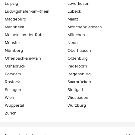
Leipzig
Leverkusen
Ludwigshafen-am-Rhein
Lübeck
Magdeburg
Mainz
Mannheim
Mönchen­gladbach
Mülheim-an-der-Ruhr
München
Münster
Neuss
Nürnberg
Oberhausen
Offenbach-am-Main
Oldenburg
Osnabrück
Paderborn
Potsdam
Regensburg
Rostock
Saarbrücken
Solingen
Stuttgart
Wien
Wiesbaden
Wuppertal
Würzburg
Zürich