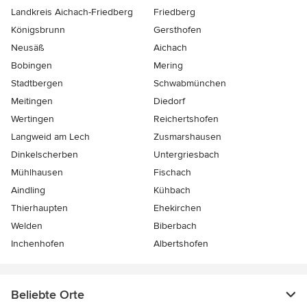
Landkreis Aichach-Friedberg
Friedberg
Königsbrunn
Gersthofen
Neusäß
Aichach
Bobingen
Mering
Stadtbergen
Schwabmünchen
Meitingen
Diedorf
Wertingen
Reichertshofen
Langweid am Lech
Zusmarshausen
Dinkelscherben
Untergriesbach
Mühlhausen
Fischach
Aindling
Kühbach
Thierhaupten
Ehekirchen
Welden
Biberbach
Inchenhofen
Albertshofen
Beliebte Orte