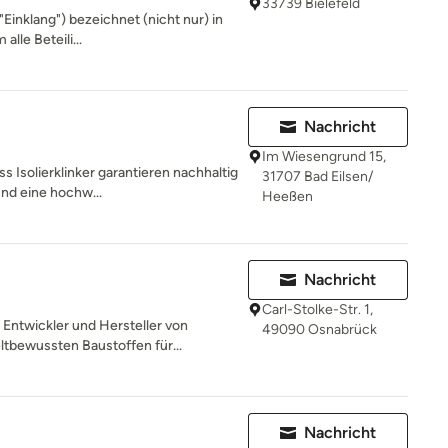
33739 Bielefeld
"Einklang") bezeichnet (nicht nur) in
lle Beteili...
Nachricht
Im Wiesengrund 15,
ss Isolierklinker garantieren nachhaltig
31707 Bad Eilsen/
d eine hochw...
Heeßen
Nachricht
Carl-Stolke-Str. 1,
, Entwickler und Hersteller von
49090 Osnabrück
bewussten Baustoffen für...
Nachricht