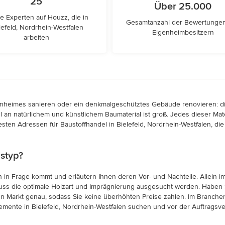
25
Über 25.000
e Experten auf Houzz, die in
Gesamtanzahl der Bewertunge
lefeld, Nordrhein-Westfalen
Eigenheimbesitzern
arbeiten
enheimes sanieren oder ein denkmalgeschütztes Gebäude renovieren: die 
ahl an natürlichem und künstlichem Baumaterial ist groß. Jedes dieser Mat
sten Adressen für Baustoffhandel in Bielefeld, Nordrhein-Westfalen, di
styp?
n in Frage kommt und erläutern Ihnen deren Vor- und Nachteile. Allein 
uss die optimale Holzart und Imprägnierung ausgesucht werden. Haben 
n Markt genau, sodass Sie keine überhöhten Preise zahlen. Im Branchen
elemente in Bielefeld, Nordrhein-Westfalen suchen und vor der Auftrags