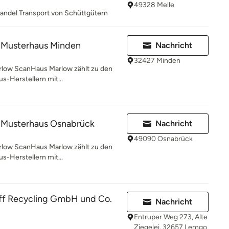
49328 Melle
andel Transport von Schüttgütern
 Musterhaus Minden
Nachricht
32427 Minden
rlow ScanHaus Marlow zählt zu den
s-Herstellern mit...
 Musterhaus Osnabrück
Nachricht
49090 Osnabrück
rlow ScanHaus Marlow zählt zu den
s-Herstellern mit...
off Recycling GmbH und Co.
Nachricht
Entruper Weg 273, Alte
Ziegelei, 32657 Lemgo