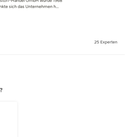
austoff-Handel GmbH wurde 1968
kte sich das Unternehmen h...
25 Experten
?