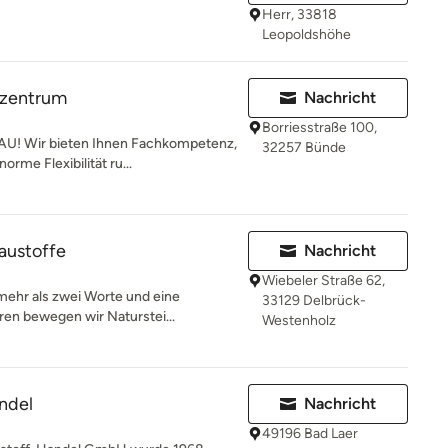
Herr, 33818
Leopoldshöhe
hzentrum
Nachricht
Borriesstraße 100,
! Wir bieten Ihnen Fachkompetenz,
32257 Bünde
rme Flexibilität ru...
baustoffe
Nachricht
Wiebeler Straße 62,
 mehr als zwei Worte und eine
33129 Delbrück-
ren bewegen wir Naturstei...
Westenholz
ndel
Nachricht
49196 Bad Laer