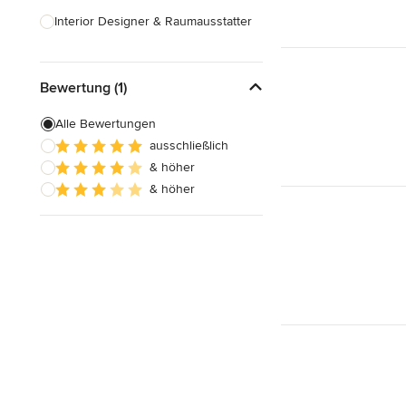
Interior Designer & Raumausstatter
Küchenplanung
Bewertung (1)
Landschaftsarchitekten
Armaturen & Sanitärbedarf
Alle Bewertungen
ausschließlich
Beleuchtung
& höher
Einbauschränke
& höher
Alle anzeigen