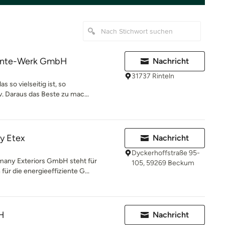
nte-Werk GmbH
Nachricht
31737 Rinteln
s so vielseitig ist, so
v. Daraus das Beste zu mac...
y Etex
Nachricht
Dyckerhoffstraße 95-
many Exteriors GmbH steht für
105, 59269 Beckum
r die energieeffiziente G...
H
Nachricht