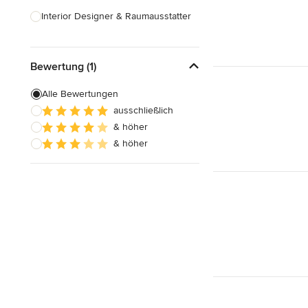
Interior Designer & Raumausstatter
Küchenplanung
Bewertung (1)
Landschaftsarchitekten
Armaturen & Sanitärbedarf
Alle Bewertungen
ausschließlich
Beleuchtung
& höher
Einbauschränke
& höher
Alle anzeigen