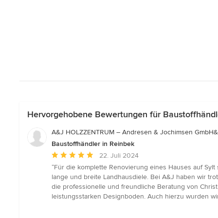
Hervorgehobene Bewertungen für Baustoffhändle
A&J HOLZZENTRUM – Andresen & Jochimsen GmbH&
Baustoffhändler in Reinbek
Durchschnittliche
22. Juli 2024
Bewertung:
“Für die komplette Renovierung eines Hauses auf Sylt 
5
lange und breite Landhausdiele. Bei A&J haben wir tr
von
die professionelle und freundliche Beratung von Christ
5
leistungsstarken Designboden. Auch hierzu wurden wir 
Sternen