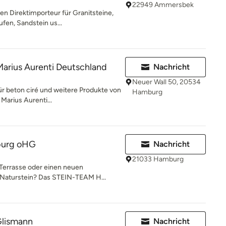
22949 Ammersbek
n Direktimporteur für Granitsteine,
ufen, Sandstein us...
arius Aurenti Deutschland
Nachricht
Neuer Wall 50, 20534
ür beton ciré und weitere Produkte von
Hamburg
Marius Aurenti...
burg oHG
Nachricht
21033 Hamburg
 Terrasse oder einen neuen
Naturstein? Das STEIN-TEAM H...
Glismann
Nachricht