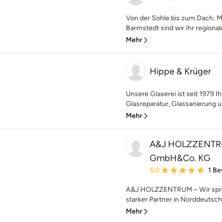
Von der Sohle bis zum Dach: M
Barmstedt sind wir Ihr regional
Mehr
Hippe & Krüger
Unsere Glaserei ist seit 1979 Ih
Glasreparatur, Glassanierung u
Mehr
A&J HOLZZENTRU
GmbH&Co. KG
Durchschnittliche Bewe
5,0
1 B
A&J HOLZZENTRUM – Wir sprech
starker Partner in Norddeutschl
Mehr