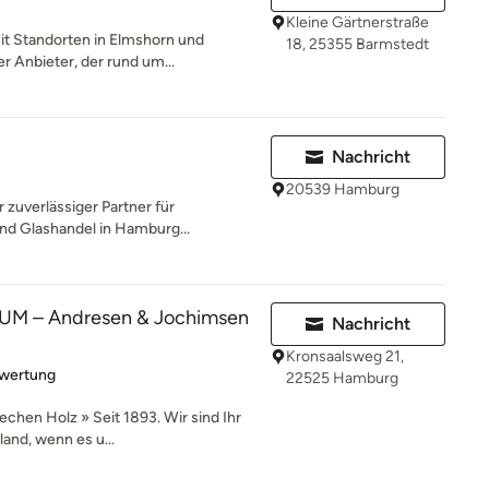
Kleine Gärtnerstraße
it Standorten in Elmshorn und
18, 25355 Barmstedt
er Anbieter, der rund um...
Nachricht
20539 Hamburg
r zuverlässiger Partner für
nd Glashandel in Hamburg...
M – Andresen & Jochimsen
Nachricht
Kronsaalsweg 21,
rtung: 5 von 5 Sternen
ewertung
22525 Hamburg
en Holz » Seit 1893. Wir sind Ihr
and, wenn es u...