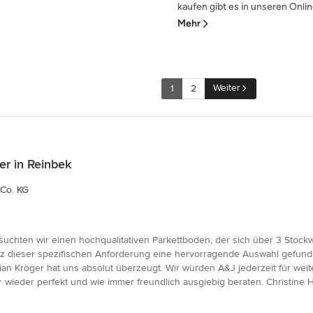
kaufen gibt es in unseren Onlin
Mehr
Weiter
1
2
r in Reinbek
Co. KG
suchten wir einen hochqualitativen Parkettboden, der sich über 3 Stock
otz dieser spezifischen Anforderung eine hervorragende Auswahl gefun
ian Kröger hat uns absolut überzeugt. Wir würden A&J jederzeit für weit
wieder perfekt und wie immer freundlich ausgiebig beraten. Christine 