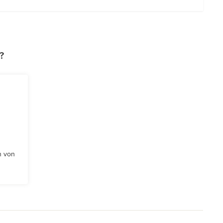
?
n von