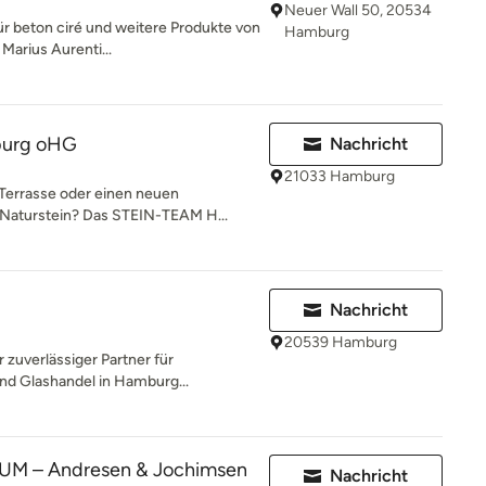
Neuer Wall 50, 20534
ür beton ciré und weitere Produkte von
Hamburg
Marius Aurenti...
burg oHG
Nachricht
21033 Hamburg
 Terrasse oder einen neuen
Naturstein? Das STEIN-TEAM H...
Nachricht
20539 Hamburg
r zuverlässiger Partner für
nd Glashandel in Hamburg...
M – Andresen & Jochimsen
Nachricht