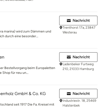
Nachricht
Trenthorst 17a, 23847
era marina) wird zum Dämmen und
Westerau
ich durch eine besonder...
fen
Nachricht
Ladenbeker Furtweg
er Bestellvorgang beim Europaletten
210, 21033 Hamburg
e Shop für neu un...
Sperrholz GmbH & Co. KG
Nachricht
Industriestr. 18, 25469
tschland seit 1917 Die Fa. Kreisel mit
Halstenbek