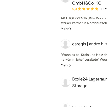
GmbH&Co. KG
Durchschnittliche Bewe
5,0
1 B
A&J HOLZZENTRUM – Wir sprech
starker Partner in Norddeutschl
Mehr
caregis | andre h.
"Wenn es bei Stein und Holz dr
herkömmliche "veraltete" Wege
Mehr
Boxie24 Lagerrau
Storage