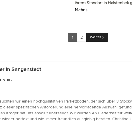
ihrem Standort in Halstenbek gib
Mehr
Weiter
1
2
er in Sangenstedt
Co. KG
suchten wir einen hochqualitativen Parkettboden, der sich über 3 Stock
otz dieser spezifischen Anforderung eine hervorragende Auswahl gefun
ian Kröger hat uns absolut überzeugt. Wir würden A&J jederzeit für weit
wieder perfekt und wie immer freundlich ausgiebig beraten. Christine 