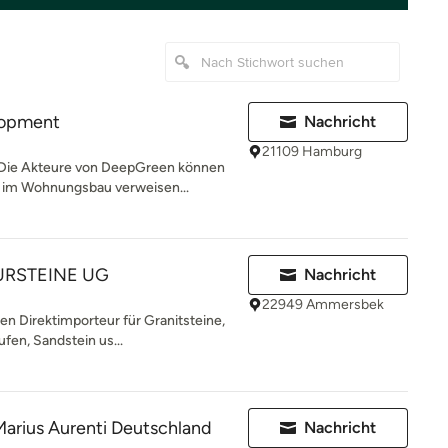
lopment
Nachricht
21109 Hamburg
ie Akteure von DeepGreen können
 im Wohnungsbau verweisen...
URSTEINE UG
Nachricht
22949 Ammersbek
n Direktimporteur für Granitsteine,
ufen, Sandstein us...
arius Aurenti Deutschland
Nachricht