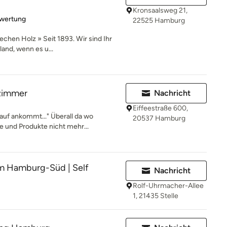
Kronsaalsweg 21,
rtung: 5 von 5 Sternen
ewertung
22525 Hamburg
en Holz » Seit 1893. Wir sind Ihr
and, wenn es u...
 zimmer
Nachricht
Eiffeestraße 600,
auf ankommt..." Überall da wo
20537 Hamburg
 und Produkte nicht mehr...
m Hamburg-Süd | Self
Nachricht
Rolf-Uhrmacher-Allee
1, 21435 Stelle