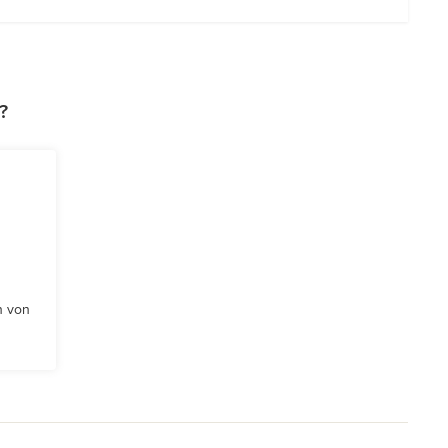
?
n von