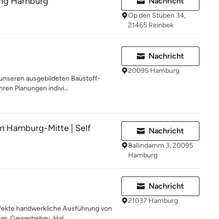
ung Hamburg
Nachricht
Op den Stüben 34,
21465 Reinbek
E
Nachricht
20095 Hamburg
 unseren ausgebildeten Baustoff-
hren Planungen indivi...
m Hamburg-Mitte | Self
Nachricht
Ballindamm 3, 20095
Hamburg
Nachricht
21037 Hamburg
rfekte handwerkliche Ausführung von
er, Gewerbebau, Hal...