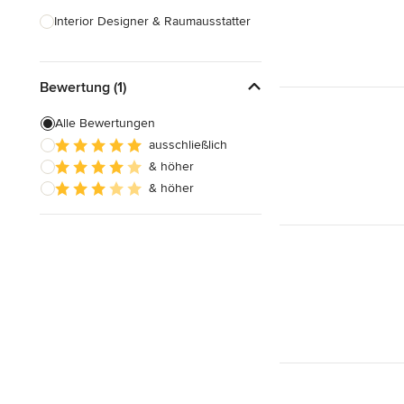
Interior Designer & Raumausstatter
Küchenplanung
Bewertung (1)
Landschaftsarchitekten
Armaturen & Sanitärbedarf
Alle Bewertungen
ausschließlich
Beleuchtung
& höher
Einbauschränke
& höher
Alle anzeigen