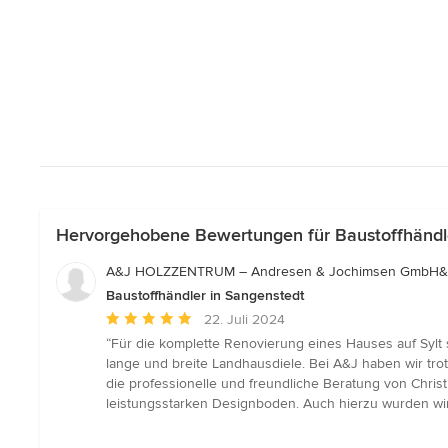
Hervorgehobene Bewertungen für Baustoffhändl
A&J HOLZZENTRUM – Andresen & Jochimsen GmbH&
Baustoffhändler in Sangenstedt
Durchschnittliche
22. Juli 2024
Bewertung:
“Für die komplette Renovierung eines Hauses auf Sylt 
5
lange und breite Landhausdiele. Bei A&J haben wir tr
von
die professionelle und freundliche Beratung von Christ
5
leistungsstarken Designboden. Auch hierzu wurden wir 
Sternen