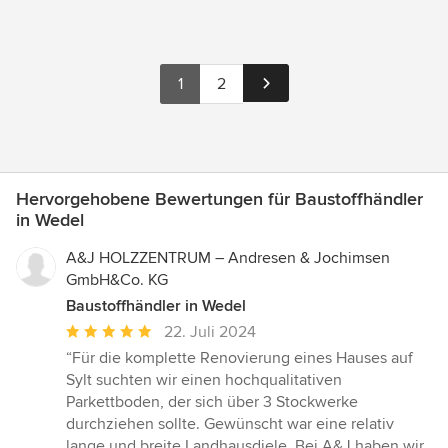
1
2
Hervorgehobene Bewertungen für Baustoffhändler
in Wedel
A&J HOLZZENTRUM – Andresen & Jochimsen
GmbH&Co. KG
Baustoffhändler in Wedel
Durchschnittliche
22. Juli 2024
Bewertung:
“Für die komplette Renovierung eines Hauses auf
5
Sylt suchten wir einen hochqualitativen
von
Parkettboden, der sich über 3 Stockwerke
5
durchziehen sollte. Gewünscht war eine relativ
Sternen
lange und breite Landhausdiele. Bei A&J haben wir