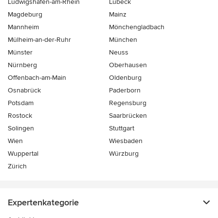
Ludwigshafen-am-Rhein
Lübeck
Magdeburg
Mainz
Mannheim
Mönchen­gladbach
Mülheim-an-der-Ruhr
München
Münster
Neuss
Nürnberg
Oberhausen
Offenbach-am-Main
Oldenburg
Osnabrück
Paderborn
Potsdam
Regensburg
Rostock
Saarbrücken
Solingen
Stuttgart
Wien
Wiesbaden
Wuppertal
Würzburg
Zürich
Expertenkategorie