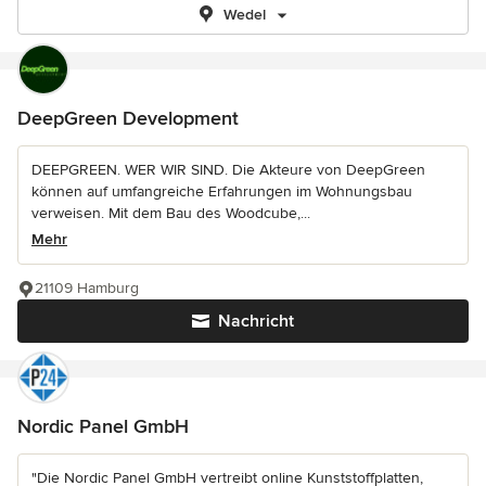
Wedel
DeepGreen Development
DEEPGREEN. WER WIR SIND. Die Akteure von DeepGreen
können auf umfangreiche Erfahrungen im Wohnungsbau
verweisen. Mit dem Bau des Woodcube,...
Mehr
21109 Hamburg
Nachricht
Nordic Panel GmbH
"Die Nordic Panel GmbH vertreibt online Kunststoffplatten,