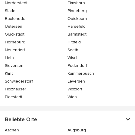
Norderstedt
Elmshorn
Stade
Pinneberg
Buxtehude
Quickborn
Uetersen
Harsefeld
Glückstadt
Barmstedt
Horneburg
Hittfeld
Neuendorf
Seeth
Lieth
Wisch
Sieversen
Podendorf
Klint
Kammerbusch
Schwiederstorf
Leversen
Holzhäuser
Woxdorf
Fleestedt
Wieh
Beliebte Orte
Aachen
Augsburg