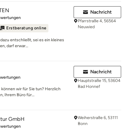
KTEN
Nachricht
rtung: 5 von 5 Sternen
ewertungen
Pfarrstraße 4, 56564
Neuwied
Erstberatung online
dazu entschließt, sei es ein kleines
en, darf erwar...
Nachricht
rtung: 5 von 5 Sternen
ewertungen
Hauptstraße 15, 53604
Bad Honnef
 können wir für Sie tun? Herzlich
, Ihrem Büro für...
Weiherstraße 6, 53111
ektur GmbH
Bonn
rtung: 5 von 5 Sternen
ewertungen