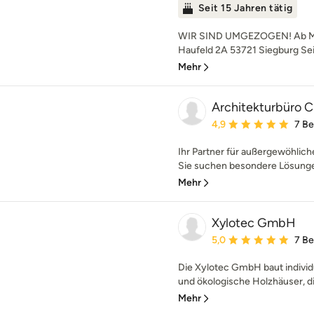
Seit 15 Jahren tätig
WIR SIND UMGEZOGEN! Ab März
Haufeld 2A 53721 Siegburg Seit
Mehr
Architekturbüro C
Durchschnittliche Bewe
4,9
7 B
Ihr Partner für außergewöhlic
Sie suchen besondere Lösunge
Mehr
Xylotec GmbH
Durchschnittliche Bewe
5,0
7 B
Die Xylotec GmbH baut indivi
und ökologische Holzhäuser, die
Mehr