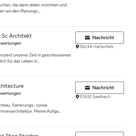
schen, die darin leben möchten und
en wir den Planungs...
.Sc Architekt
Nachricht
rtung: 5 von 5 Sternen
ewertungen
56244 Hartenfels
ozent unserer Zeit in geschlossenen
ch für das Leben in...
chitecture
Nachricht
rtung: 5 von 5 Sternen
ewertungen
57632 Seelbach
Umbau, Sanierungs- sowie
nnenarchitektur. Meine Aufga...