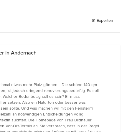
61 Experten
er in Andernach
einmal etwas mehr Platz gönnen .. Die schöne 140 qm
n, ist jedoch dringend renovierungsbedürftig. Es soll
te: Welcher Bodenbelag soll es sein? Er muss
ll er setzen. Also ein Naturton oder besser was
 sein sollte. Und was machen wir mit den Fenstern?
Vielzahl an notwendigen Entscheidungen völlig
hitektin suchten. Die Homepage von Frau Bildhauer
en Vor-Ort-Termin an. Sie versprach, dass in der Regel
auer begeisterte mich von Anfang an mit ihrer Art, wie