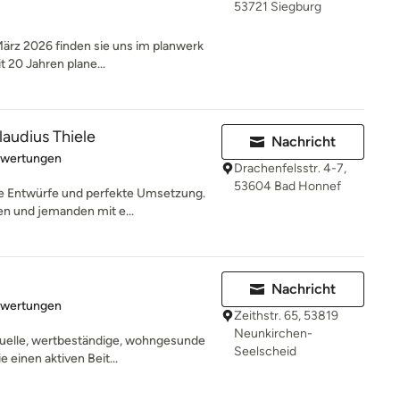
53721 Siegburg
 2026 finden sie uns im planwerk
 20 Jahren plane...
laudius Thiele
Nachricht
rtung: 4.9 von 5 Sternen
ewertungen
Drachenfelsstr. 4-7,
53604 Bad Honnef
he Entwürfe und perfekte Umsetzung.
n und jemanden mit e...
Nachricht
rtung: 5 von 5 Sternen
ewertungen
Zeithstr. 65, 53819
Neunkirchen-
duelle, wertbeständige, wohngesunde
Seelscheid
 einen aktiven Beit...