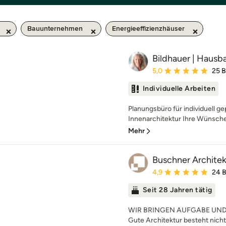
Bauunternehmen
Energieeffizienzhäuser
Bildhauer | Hausb
Durchschnittliche Bewe
5,0
25 
Individuelle Arbeiten
Planungsbüro für individuell 
Innenarchitektur Ihre Wünsche 
Mehr
Buschner Archite
Durchschnittliche Bewe
4,9
24 
Seit 28 Jahren tätig
WIR BRINGEN AUFGABE UN
Gute Architektur besteht nicht n