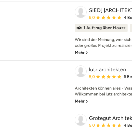
SIED[ ]ARCHITE
Durchschnittliche Bewe
5,0
4 B
1 Auftrag über Houzz
Wir sind der Meinung, wer sich 
oder großes Projekt zu realisier
Mehr
lutz architekten
Durchschnittliche Bewe
5,0
6 B
Architekten können alles - Was
Willkommen bei lutz architekten
Mehr
Grotegut Archit
Durchschnittliche Bewe
5,0
4 B