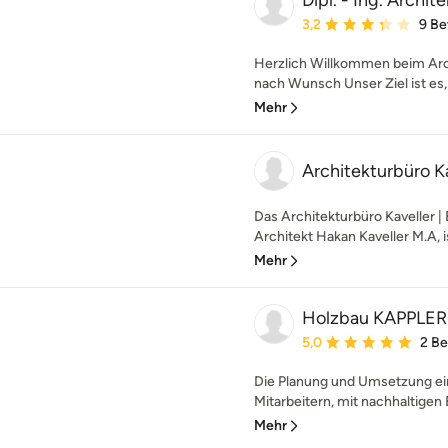
Dipl. - Ing. Archi
Durchschnittliche Bewe
3,2
9 B
Herzlich Willkommen beim Arc
nach Wunsch Unser Ziel ist es, b
Mehr
Architekturbüro K
Das Architekturbüro Kaveller |
Architekt Hakan Kaveller M.A, i
Mehr
Holzbau KAPPLER
Durchschnittliche Bewe
5,0
2 B
Die Planung und Umsetzung ei
Mitarbeitern, mit nachhaltigen B
Mehr