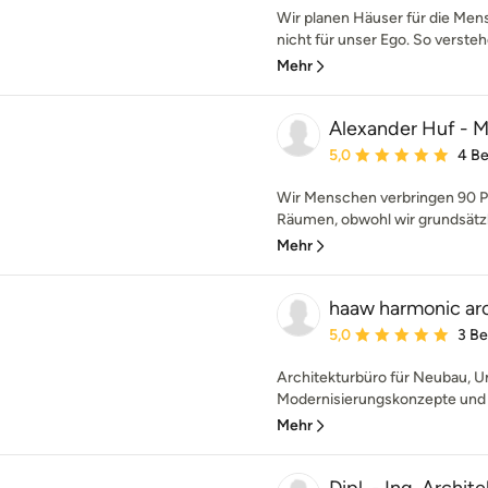
Wir planen Häuser für die Men
nicht für unser Ego. So versteh
Mehr
Alexander Huf - M
Durchschnittliche Bewe
5,0
4 B
Wir Menschen verbringen 90 Pr
Räumen, obwohl wir grundsätzli
Mehr
haaw harmonic ar
Durchschnittliche Bewe
5,0
3 B
Architekturbüro für Neubau, 
Modernisierungskonzepte und I
Mehr