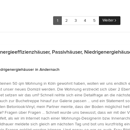
Weiter
1
2
3
4
5
ergieeffizienzhäuser, Passivhäuser, Niedrigenergiehäus
iedrigenergiehäuser in Andernach
r kleinen 50 qm Wohnung in Köln gewohnt haben, wollen wir uns endlich 
st unser neues Domizil werden. Die Wohnung erstreckt sich über 2 Ebene
ret setzen wir das um? Schnell reihte sich eine Detailfrage an die nächs
uch zur Buchetreppe hinauf zur Galerie passen ... und ein Statement so
en Betonlook-Vinyl, mein Partner meinte, dass der Boden möglichst hell
e? Fragen über Fragen ... Schnell wurde uns bewusst, dass wir mit der 
ifelt, als wir im Internet nach einer Wohnungs-Designerin bzw. Innenarc
ldhauer meldete sich gleich am nächsten Tag und bot uns kurzfristig ein
iele Fragen geklärt werden können. Und genau so war es auch. Frau Bildh