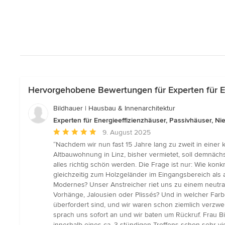
Hervorgehobene Bewertungen für Experten für En
Bildhauer | Hausbau & Innenarchitektur
Experten für Energieeffizienzhäuser, Passivhäuser, N
Durchschnittliche
9. August 2025
Bewertung:
“Nachdem wir nun fast 15 Jahre lang zu zweit in eine
5
Altbauwohnung in Linz, bisher vermietet, soll demnäch
von
alles richtig schön werden. Die Frage ist nur: Wie konk
5
gleichzeitig zum Holzgeländer im Eingangsbereich als a
Sternen
Modernes? Unser Anstreicher riet uns zu einem neutral
Vorhänge, Jalousien oder Plissés? Und in welcher Farb
überfordert sind, und wir waren schon ziemlich verzwe
sprach uns sofort an und wir baten um Rückruf. Frau Bi
innerhalb eines ca. 3-stündigen Treffens schon sehr v