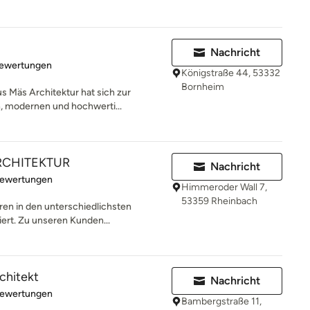
Nachricht
rtung: 4.9 von 5 Sternen
Bewertungen
Königstraße 44, 53332
Bornheim
s Mäs Architektur hat sich zur
, modernen und hochwerti...
RCHITEKTUR
Nachricht
rtung: 4.9 von 5 Sternen
Bewertungen
Himmeroder Wall 7,
53359 Rheinbach
hren in den unterschiedlichsten
ert. Zu unseren Kunden...
rchitekt
Nachricht
rtung: 4.9 von 5 Sternen
Bewertungen
Bambergstraße 11,