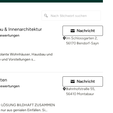
au & Innenarchitektur
Nachricht
rtung: 5 von 5 Sternen
Bewertungen
Im Schlossgarten 2,
56170 Bendorf-Sayn
geplante Wohnhäuser, Hausbau und
und Vorstellungen s...
kten
Nachricht
rtung: 4.9 von 5 Sternen
Bewertungen
Bahnhofstraße 55,
56410 Montabaur
D LÖSUNG BILDHAFT ZUSAMMEN
ur aus genialen Einfällen. Si...