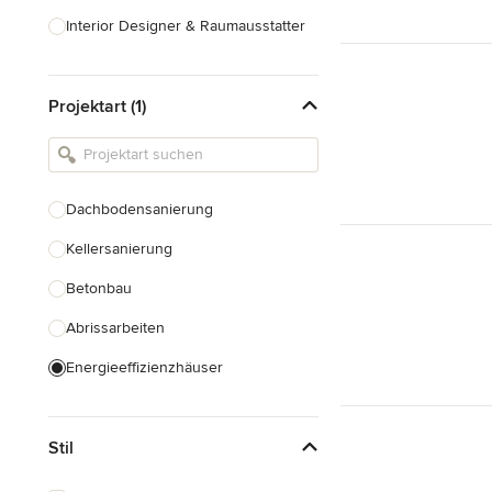
Interior Designer & Raumausstatter
Küchenplanung
Projektart (1)
Landschaftsarchitekten
Armaturen & Sanitärbedarf
Beleuchtung
Dachbodensanierung
Einbauschränke
Kellersanierung
Alle anzeigen
Betonbau
Abrissarbeiten
Energieeffizienzhäuser
Fundamentarbeiten
Stil
Garagenbau
Nachhaltiges Bauen