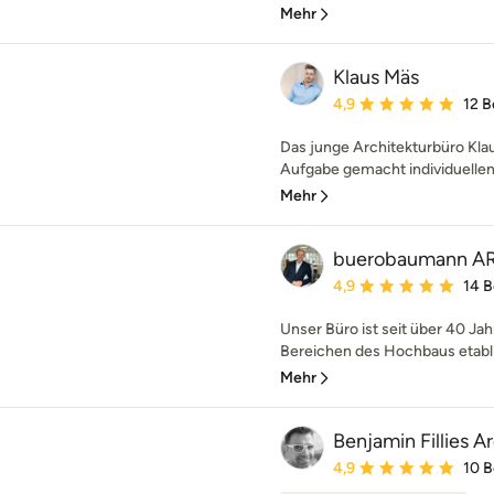
Mehr
Klaus Mäs
Durchschnittliche Bewe
4,9
12 
Das junge Architekturbüro Klau
Aufgabe gemacht individuellen
Mehr
buerobaumann A
Durchschnittliche Bewe
4,9
14 
Unser Büro ist seit über 40 Ja
Bereichen des Hochbaus etabli
Mehr
Benjamin Fillies A
Durchschnittliche Bewe
4,9
10 