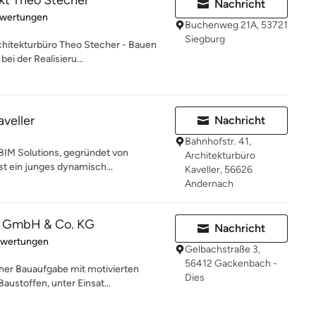
tekt Theo Stecher
Nachricht
rtung: 3.2 von 5 Sternen
ewertungen
Buchenweg 21A, 53721
Siegburg
hitekturbüro Theo Stecher - Bauen
ei der Realisieru...
aveller
Nachricht
Bahnhofstr. 41,
 BIM Solutions, gegründet von
Architekturbüro
st ein junges dynamisch...
Kaveller, 56626
Andernach
 GmbH & Co. KG
Nachricht
rtung: 5 von 5 Sternen
ewertungen
Gelbachstraße 3,
56412 Gackenbach -
ner Bauaufgabe mit motivierten
Dies
austoffen, unter Einsat...