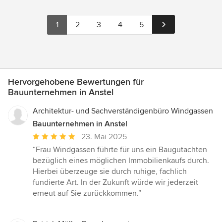
1
2
3
4
5
Hervorgehobene Bewertungen für
Bauunternehmen in Anstel
Architektur- und Sachverständigenbüro Windgassen
Bauunternehmen in Anstel
Durchschnittliche
23. Mai 2025
Bewertung:
“Frau Windgassen führte für uns ein Baugutachten
5
bezüglich eines möglichen Immobilienkaufs durch.
von
Hierbei überzeuge sie durch ruhige, fachlich
5
fundierte Art. In der Zukunft würde wir jederzeit
Sternen
erneut auf Sie zurückkommen.”