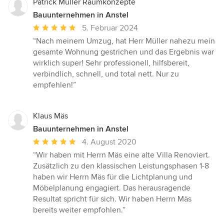
Patrick Müller Raumkonzepte
Bauunternehmen in Anstel
Durchschnittliche
5. Februar 2024
Bewertung:
“Nach meinem Umzug, hat Herr Müller nahezu mein
5
gesamte Wohnung gestrichen und das Ergebnis war
von
wirklich super! Sehr professionell, hilfsbereit,
5
verbindlich, schnell, und total nett. Nur zu
Sternen
empfehlen!”
Klaus Mäs
Bauunternehmen in Anstel
Durchschnittliche
4. August 2020
Bewertung:
“Wir haben mit Herrn Mäs eine alte Villa Renoviert.
5
Zusätzlich zu den klassischen Leistungsphasen 1-8
von
haben wir Herrn Mäs für die Lichtplanung und
5
Möbelplanung engagiert. Das herausragende
Sternen
Resultat spricht für sich. Wir haben Herrn Mäs
bereits weiter empfohlen.”