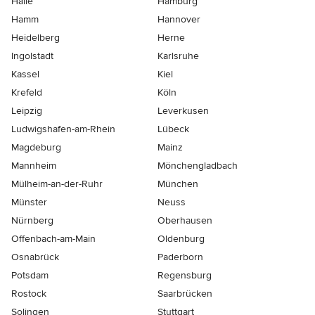
Halle
Hamburg
Hamm
Hannover
Heidelberg
Herne
Ingolstadt
Karlsruhe
Kassel
Kiel
Krefeld
Köln
Leipzig
Leverkusen
Ludwigshafen-am-Rhein
Lübeck
Magdeburg
Mainz
Mannheim
Mönchen­gladbach
Mülheim-an-der-Ruhr
München
Münster
Neuss
Nürnberg
Oberhausen
Offenbach-am-Main
Oldenburg
Osnabrück
Paderborn
Potsdam
Regensburg
Rostock
Saarbrücken
Solingen
Stuttgart