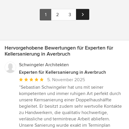
1
2
3
Hervorgehobene Bewertungen für Experten für
Kellersanierung in Averbruch
Schwingeler Architekten
Experten für Kellersanierung in Averbruch
Durchschnittliche
5. November 2025
Bewertung:
“Sebastian Schwingeler hat uns mit seiner
5
kompetenten und immer ruhigen Art perfekt durch
von
unsere Kernsanierung einer Doppelhaushälfte
5
begleitet. Er besitzt zudem sehr wertvolle Kontakte
Sternen
zu Handwerkern, die qualitativ hochwertige,
verlässliche und termintreue Arbeit abliefern.
Unsere Sanierung wurde exakt im Terminplan