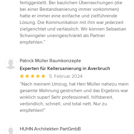
fertiggestellt. Bei baulichen Überraschungen (die
bei einer Bestandsanierung immer vorkommen)
hatte er immer eine einfache und zielführende
Lösung. Die Kommunikation mit ihm war jederzeit
zielgerichtet und verlässlich. Wir können Sebastian
Schwingeler uneingeschränkt als Partner
empfehlen.”
Patrick Müller Raumkonzepte
Experten für Kellersanierung in Averbruch
Durchschnittliche
5. Februar 2024
Bewertung:
“Nach meinem Umzug, hat Herr Müller nahezu mein
5
gesamte Wohnung gestrichen und das Ergebnis war
von
wirklich super! Sehr professionell, hilfsbereit,
5
verbindlich, schnell, und total nett. Nur zu
Sternen
empfehlen!”
HUHN Architekten PartGmbB