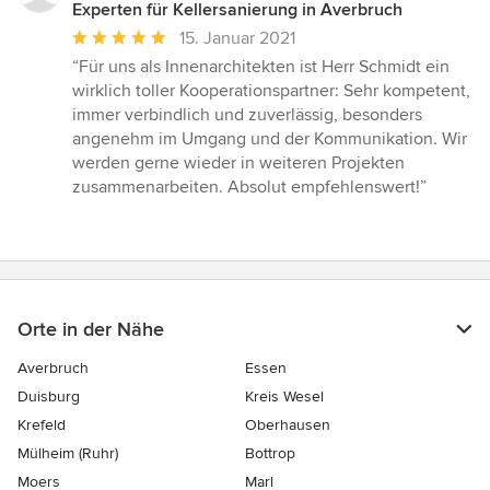
Experten für Kellersanierung in Averbruch
Durchschnittliche
15. Januar 2021
Bewertung:
“Für uns als Innenarchitekten ist Herr Schmidt ein
5
wirklich toller Kooperationspartner: Sehr kompetent,
von
immer verbindlich und zuverlässig, besonders
5
angenehm im Umgang und der Kommunikation. Wir
Sternen
werden gerne wieder in weiteren Projekten
zusammenarbeiten. Absolut empfehlenswert!”
Orte in der Nähe
Averbruch
Essen
Duisburg
Kreis Wesel
Krefeld
Oberhausen
Mülheim (Ruhr)
Bottrop
Moers
Marl