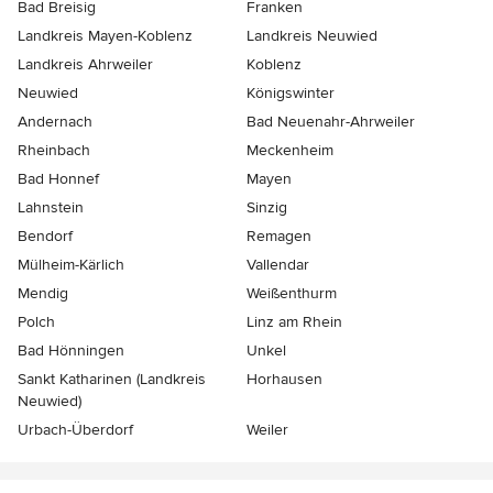
Bad Breisig
Franken
Landkreis Mayen-Koblenz
Landkreis Neuwied
Landkreis Ahrweiler
Koblenz
Neuwied
Königswinter
Andernach
Bad Neuenahr-Ahrweiler
Rheinbach
Meckenheim
Bad Honnef
Mayen
Lahnstein
Sinzig
Bendorf
Remagen
Mülheim-Kärlich
Vallendar
Mendig
Weißenthurm
Polch
Linz am Rhein
Bad Hönningen
Unkel
Sankt Katharinen (Landkreis
Horhausen
Neuwied)
Urbach-Überdorf
Weiler