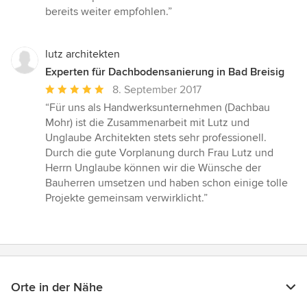
bereits weiter empfohlen.”
lutz architekten
Experten für Dachbodensanierung in Bad Breisig
Durchschnittliche
8. September 2017
Bewertung:
“Für uns als Handwerksunternehmen (Dachbau
5
Mohr) ist die Zusammenarbeit mit Lutz und
von
Unglaube Architekten stets sehr professionell.
5
Durch die gute Vorplanung durch Frau Lutz und
Sternen
Herrn Unglaube können wir die Wünsche der
Bauherren umsetzen und haben schon einige tolle
Projekte gemeinsam verwirklicht.”
Orte in der Nähe