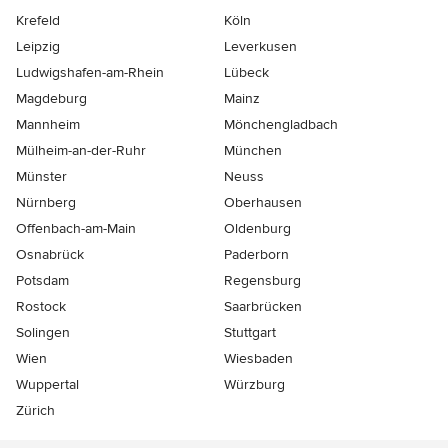
Krefeld
Köln
Leipzig
Leverkusen
Ludwigshafen-am-Rhein
Lübeck
Magdeburg
Mainz
Mannheim
Mönchen­gladbach
Mülheim-an-der-Ruhr
München
Münster
Neuss
Nürnberg
Oberhausen
Offenbach-am-Main
Oldenburg
Osnabrück
Paderborn
Potsdam
Regensburg
Rostock
Saarbrücken
Solingen
Stuttgart
Wien
Wiesbaden
Wuppertal
Würzburg
Zürich