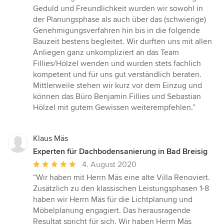
Sternen
Geduld und Freundlichkeit wurden wir sowohl in
der Planungsphase als auch über das (schwierige)
Genehmigungsverfahren hin bis in die folgende
Bauzeit bestens begleitet. Wir durften uns mit allen
Anliegen ganz unkompliziert an das Team
Fillies/Hölzel wenden und wurden stets fachlich
kompetent und für uns gut verständlich beraten.
Mittlerweile stehen wir kurz vor dem Einzug und
können das Büro Benjamin Fillies und Sebastian
Hölzel mit gutem Gewissen weiterempfehlen.”
Klaus Mäs
Experten für Dachbodensanierung in Bad Breisig
Durchschnittliche
4. August 2020
Bewertung:
“Wir haben mit Herrn Mäs eine alte Villa Renoviert.
5
Zusätzlich zu den klassischen Leistungsphasen 1-8
von
haben wir Herrn Mäs für die Lichtplanung und
5
Möbelplanung engagiert. Das herausragende
Sternen
Resultat spricht für sich. Wir haben Herrn Mäs