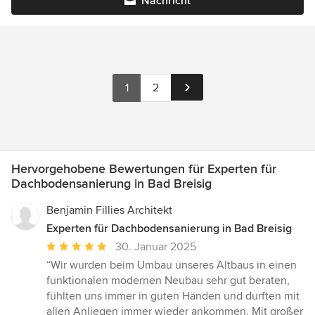
Nachricht
1
2
Hervorgehobene Bewertungen für Experten für
Dachbodensanierung in Bad Breisig
Benjamin Fillies Architekt
Experten für Dachbodensanierung in Bad Breisig
Durchschnittliche
30. Januar 2025
Bewertung:
“Wir wurden beim Umbau unseres Altbaus in einen
5
funktionalen modernen Neubau sehr gut beraten,
von
fühlten uns immer in guten Händen und durften mit
5
allen Anliegen immer wieder ankommen. Mit großer