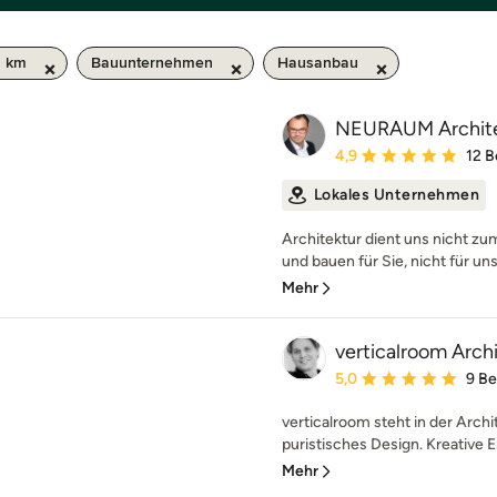
0 km
Bauunternehmen
Hausanbau
NEURAUM Archit
Durchschnittliche Bewe
4,9
12 
Lokales Unternehmen
Architektur dient uns nicht z
und bauen für Sie, nicht für uns
Mehr
verticalroom Arch
Durchschnittliche Bewe
5,0
9 B
verticalroom steht in der Archi
puristisches Design. Kreative E
Mehr