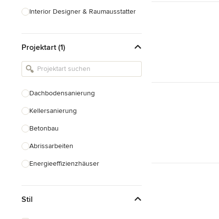
Interior Designer & Raumausstatter
Küchenplanung
Projektart (1)
Landschaftsarchitekten
Armaturen & Sanitärbedarf
Beleuchtung
Dachbodensanierung
Einbauschränke
Kellersanierung
Alle anzeigen
Betonbau
Abrissarbeiten
Energieeffizienzhäuser
Fundamentarbeiten
Stil
Garagenbau
Nachhaltiges Bauen