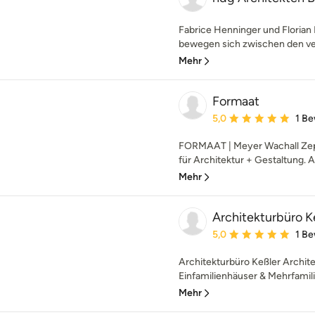
Fabrice Henninger und Florian
bewegen sich zwischen den ve
Mehr
Formaat
Durchschnittliche Bewe
5,0
1 B
FORMAAT | Meyer Wachall Zepf
für Architektur + Gestaltung. 
Mehr
Architekturbüro K
Durchschnittliche Bewe
5,0
1 B
Architekturbüro Keßler Archit
Einfamilienhäuser & Mehrfamil
Mehr