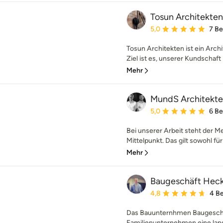
Tosun Architekten
Durchschnittliche Bewe
5,0
7 B
Tosun Architekten ist ein Arc
Ziel ist es, unserer Kundschaft i
Mehr
MundS Architekt
Durchschnittliche Bewe
5,0
6 B
Bei unserer Arbeit steht der M
Mittelpunkt. Das gilt sowohl für
Mehr
Baugeschäft Hecke
Durchschnittliche Bewe
4,8
4 B
Das Bauunternhmen Baugeschäf
Familienunternehmen eine langj