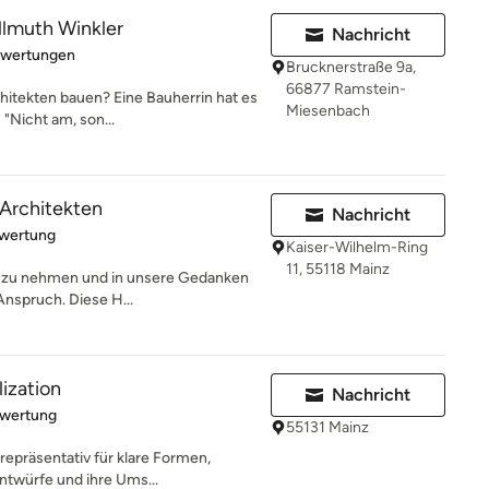
llmuth Winkler
Nachricht
rtung: 5 von 5 Sternen
ewertungen
Brucknerstraße 9a,
66877 Ramstein-
itekten bauen? Eine Bauherrin hat es
Miesenbach
"Nicht am, son...
Architekten
Nachricht
rtung: 5 von 5 Sternen
ewertung
Kaiser-Wilhelm-Ring
11, 55118 Mainz
st zu nehmen und in unsere Gedanken
 Anspruch. Diese H...
lization
Nachricht
rtung: 4 von 5 Sternen
ewertung
55131 Mainz
repräsentativ für klare Formen,
Entwürfe und ihre Ums...