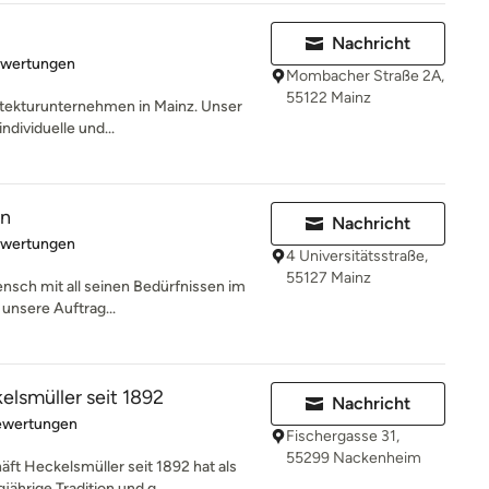
Nachricht
rtung: 5 von 5 Sternen
ewertungen
Mombacher Straße 2A,
55122 Mainz
hitekturunternehmen in Mainz. Unser
ndividuelle und...
en
Nachricht
rtung: 5 von 5 Sternen
ewertungen
4 Universitätsstraße,
55127 Mainz
ensch mit all seinen Bedürfnissen im
 unsere Auftrag...
lsmüller seit 1892
Nachricht
rtung: 4.8 von 5 Sternen
ewertungen
Fischergasse 31,
55299 Nackenheim
t Heckelsmüller seit 1892 hat als
ährige Tradition und g...