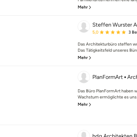
Mehr
Steffen Wurster A
Durchschnittliche Bewe
5,0
3 B
Das Architekturbüro steffen w
Das Tätigkeitsfeld unseres Büro
Mehr
PlanFormArt ▪ Arc
Das Büro PlanFormArt haben wi
Wachstum ermöglichte es uns 2
Mehr
hdg Architekten 