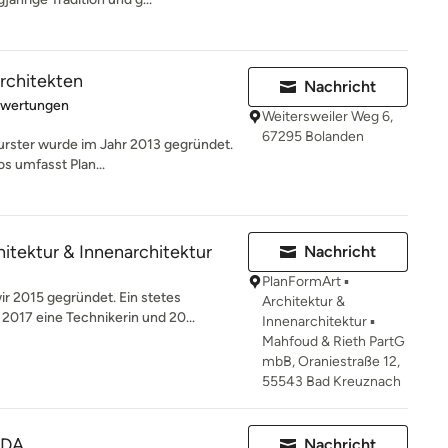
rchitekten
Nachricht
rtung: 5 von 5 Sternen
ewertungen
Weitersweiler Weg 6,
67295 Bolanden
urster wurde im Jahr 2013 gegründet.
s umfasst Plan...
hitektur & Innenarchitektur
Nachricht
PlanFormArt ▪
r 2015 gegründet. Ein stetes
Architektur &
017 eine Technikerin und 20...
Innenarchitektur ▪
Mahfoud & Rieth PartG
mbB, Oraniestraße 12,
55543 Bad Kreuznach
BDA
Nachricht