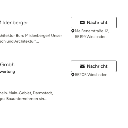
Mildenberger
Nachricht
Meißenerstraße 12,
hitektur Büro Mildenberger! Unser
65199 Wiesbaden
ch und Architektur"...
s Gmbh
Nachricht
rtung: 4 von 5 Sternen
ewertung
65205 Wiesbaden
hein-Main-Gebiet, Darmstadt,
iges Bauunternehmen sin...