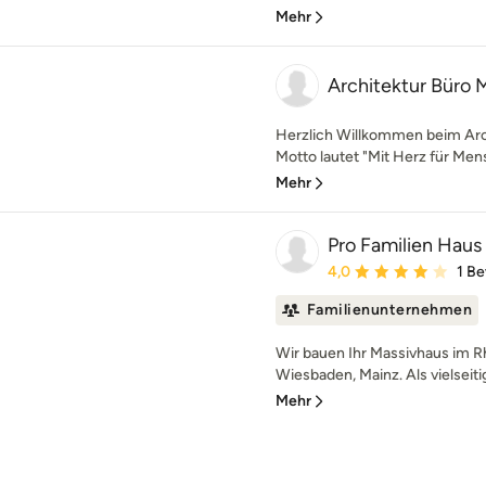
Mehr
Architektur Büro 
Herzlich Willkommen beim Arc
Motto lautet "Mit Herz für Mens
Mehr
Pro Familien Hau
Durchschnittliche Bewe
4,0
1 B
Familienunternehmen
Wir bauen Ihr Massivhaus im R
Wiesbaden, Mainz. Als vielseit
Mehr