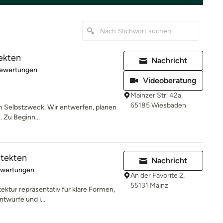
ekten
Nachricht
rtung: 4.9 von 5 Sternen
Bewertungen
Videoberatung
Mainzer Str. 42a,
65185 Wiesbaden
um Selbstzweck. Wir entwerfen, planen
. Zu Beginn...
itekten
Nachricht
rtung: 5 von 5 Sternen
ewertungen
An der Favorite 2,
55131 Mainz
tektur repräsentativ für klare Formen,
ntwürfe und i...