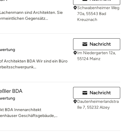
Schwabenheimer Weg
 Lachenmann sind Architekten. Sie
70a, 55543 Bad
rmeintlichen Gegensätz...
Kreuznach
Nachricht
rtung: 5 von 5 Sternen
ewertung
Im Niedergarten 12a,
55124 Mainz
 Architekten BDA Wir sind ein Büro
Arbeitsschwerpunk...
eßler BDA
Nachricht
rtung: 5 von 5 Sternen
ewertung
Dautenheimerlandstra
ße 7, 55232 Alzey
ekt BDA Innenarchitekt
ienhäuser Geschäftsgebäude,...