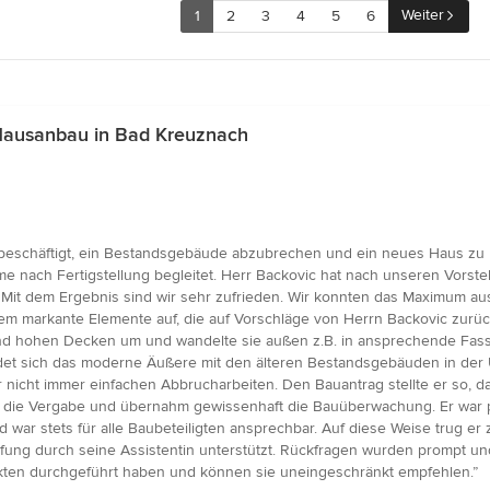
Weiter
1
2
3
4
5
6
Hausanbau in Bad Kreuznach
beschäftigt, ein Bestandsgebäude abzubrechen und ein neues Haus zu b
 nach Fertigstellung begleitet. Herr Backovic hat nach unseren Vorste
. Mit dem Ergebnis sind wir sehr zufrieden. Wir konnten das Maximum a
dem markante Elemente auf, die auf Vorschläge von Herrn Backovic zurü
d hohen Decken um und wandelte sie außen z.B. in ansprechende Fass
indet sich das moderne Äußere mit den älteren Bestandsgebäuden in 
 nicht immer einfachen Abbrucharbeiten. Den Bauantrag stellte er so, 
 die Vergabe und übernahm gewissenhaft die Bauüberwachung. Er war prak
war stets für alle Baubeteiligten ansprechbar. Auf diese Weise trug er
ung durch seine Assistentin unterstützt. Rückfragen wurden prompt und
tekten durchgeführt haben und können sie uneingeschränkt empfehlen.”