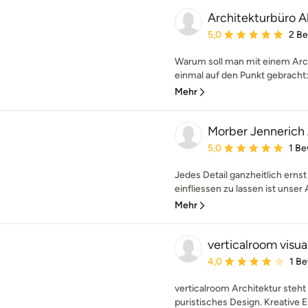
Architekturbüro A
Durchschnittliche Bewe
5,0
2 B
Warum soll man mit einem Arch
einmal auf den Punkt gebracht: 
Mehr
Morber Jennerich 
Durchschnittliche Bewe
5,0
1 B
Jedes Detail ganzheitlich ern
einfliessen zu lassen ist unser
Mehr
verticalroom visua
Durchschnittliche Bewe
4,0
1 B
verticalroom Architektur steht 
puristisches Design. Kreative 