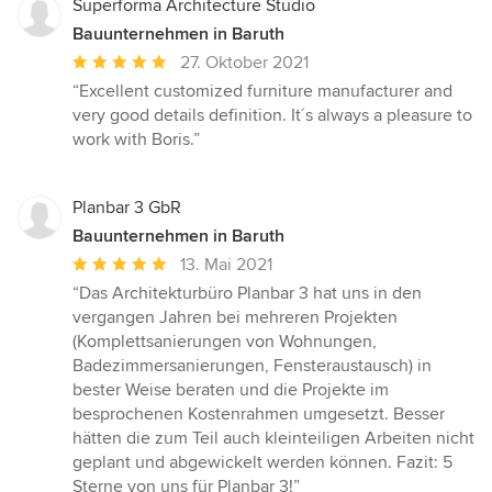
Superforma Architecture Studio
Bauunternehmen in Baruth
Durchschnittliche
27. Oktober 2021
Bewertung:
“Excellent customized furniture manufacturer and
5
very good details definition. It´s always a pleasure to
von
work with Boris.”
5
Sternen
Planbar 3 GbR
Bauunternehmen in Baruth
Durchschnittliche
13. Mai 2021
Bewertung:
“Das Architekturbüro Planbar 3 hat uns in den
5
vergangen Jahren bei mehreren Projekten
von
(Komplettsanierungen von Wohnungen,
5
Badezimmersanierungen, Fensteraustausch) in
Sternen
bester Weise beraten und die Projekte im
besprochenen Kostenrahmen umgesetzt. Besser
hätten die zum Teil auch kleinteiligen Arbeiten nicht
geplant und abgewickelt werden können. Fazit: 5
Sterne von uns für Planbar 3!”