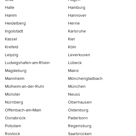
Halle
Hamburg
Hamm
Hannover
Heidelberg
Herne
Ingolstadt
Karlsruhe
Kassel
Kiel
Krefeld
Köln
Leipzig
Leverkusen
Ludwigshafen-am-Rhein
Lübeck
Magdeburg
Mainz
Mannheim
Mönchen­gladbach
Mülheim-an-der-Ruhr
München
Münster
Neuss
Nürnberg
Oberhausen
Offenbach-am-Main
Oldenburg
Osnabrück
Paderborn
Potsdam
Regensburg
Rostock
Saarbrücken