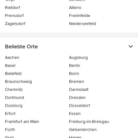
Rietdorf
Alteno
Prensdorf
Freiimfelde
Zagelsdorf
Niederseefeld
Beliebte Orte
Aachen
Augsburg
Basel
Berlin
Bielefeld
Bonn
Braunschweig
Bremen
Chemnitz
Darmstadt
Dortmund
Dresden
Duisburg
Düsseldorf
Erfurt
Essen
Frankfurt am Main
Freiburg-im-Breisgau
Fürth
Gelsenkirchen
Graz
Hagen