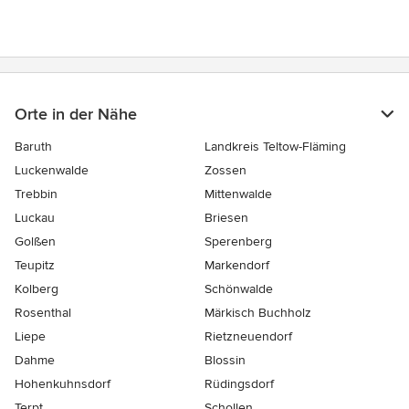
Orte in der Nähe
Baruth
Landkreis Teltow-Fläming
Luckenwalde
Zossen
Trebbin
Mittenwalde
Luckau
Briesen
Golßen
Sperenberg
Teupitz
Markendorf
Kolberg
Schönwalde
Rosenthal
Märkisch Buchholz
Liepe
Rietzneuendorf
Dahme
Blossin
Hohenkuhnsdorf
Rüdingsdorf
Terpt
Schollen