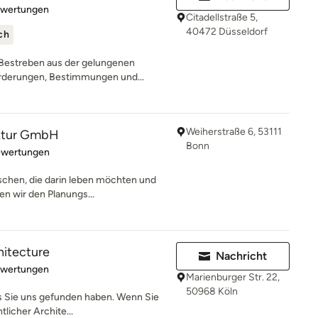
rtung: 5 von 5 Sternen
ewertungen
Citadellstraße 5,
40472 Düsseldorf
ch
 Bestreben aus der gelungenen
rderungen, Bestimmungen und...
Weiherstraße 6, 53111
ektur GmbH
Bonn
rtung: 5 von 5 Sternen
ewertungen
schen, die darin leben möchten und
en wir den Planungs...
hitecture
Nachricht
rtung: 5 von 5 Sternen
ewertungen
Marienburger Str. 22,
50968 Köln
s Sie uns gefunden haben. Wenn Sie
licher Archite...