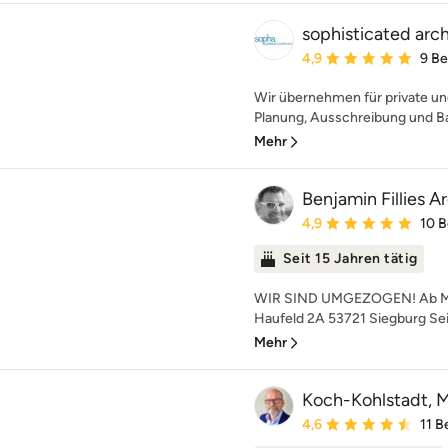
sophisticated arc
Durchschnittliche Bewe
4,9
9 B
Wir übernehmen für private un
Planung, Ausschreibung und Ba
Mehr
Benjamin Fillies A
Durchschnittliche Bewe
4,9
10 
Seit 15 Jahren tätig
WIR SIND UMGEZOGEN! Ab März
Haufeld 2A 53721 Siegburg Seit
Mehr
Koch-Kohlstadt, Mi
Durchschnittliche Bewe
4,6
11 