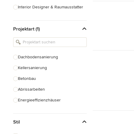
Interior Designer & Raumausstatter
Küchenplanung
Projektart (1)
Landschaftsarchitekten
Armaturen & Sanitärbedarf
Beleuchtung
Dachbodensanierung
Einbauschränke
Kellersanierung
Alle anzeigen
Betonbau
Abrissarbeiten
Energieeffizienzhäuser
Fundamentarbeiten
Stil
Garagenbau
Nachhaltiges Bauen