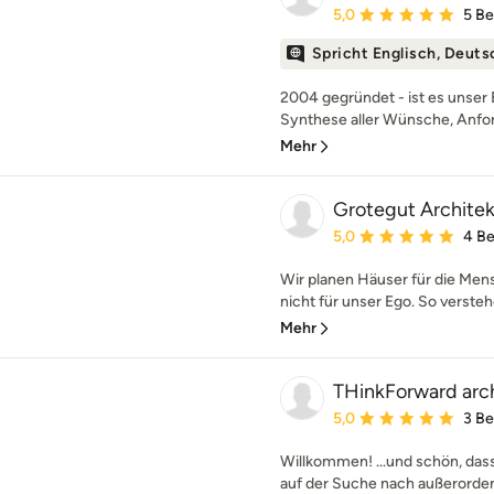
Durchschnittliche Bewe
5,0
5 B
Spricht Englisch, Deuts
2004 gegründet - ist es unser
Synthese aller Wünsche, Anfo
Mehr
Grotegut Archit
Durchschnittliche Bewe
5,0
4 B
Wir planen Häuser für die Men
nicht für unser Ego. So versteh
Mehr
THinkForward arc
Durchschnittliche Bewe
5,0
3 B
Willkommen! ...und schön, das
auf der Suche nach außerordent