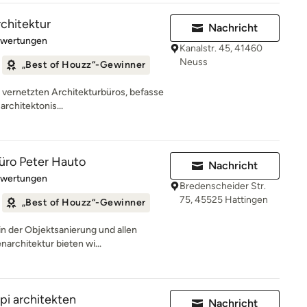
rchitektur
Nachricht
rtung: 5 von 5 Sternen
ewertungen
Kanalstr. 45, 41460
Neuss
„Best of Houzz“-Gewinner
ut vernetzten Architekturbüros, befasse
architektonis...
üro Peter Hauto
Nachricht
rtung: 4.9 von 5 Sternen
ewertungen
Bredenscheider Str.
75, 45525 Hattingen
„Best of Houzz“-Gewinner
n der Objektsanierung und allen
architektur bieten wi...
pi architekten
Nachricht