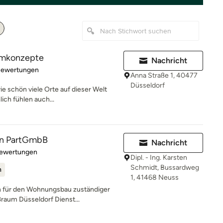
aumkonzepte
Nachricht
rtung: 4.8 von 5 Sternen
Bewertungen
Anna Straße 1, 40477
Düsseldorf
wie schön viele Orte auf dieser Welt
ch fühlen auch...
n PartGmbB
Nachricht
rtung: 5 von 5 Sternen
Bewertungen
Dipl. - Ing. Karsten
Schmidt, Bussardweg
n
1, 41468 Neuss
 für den Wohnungsbau zuständiger
ßraum Düsseldorf Dienst...