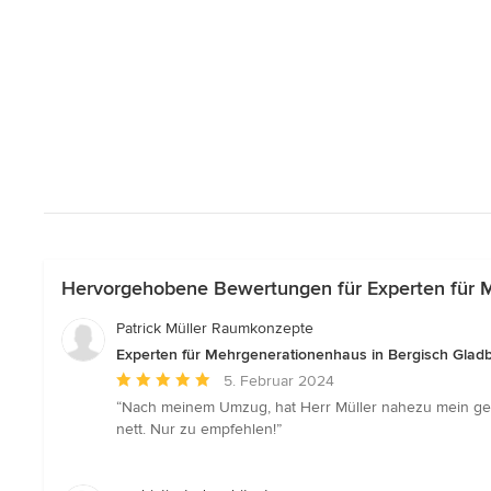
Hervorgehobene Bewertungen für Experten für 
Patrick Müller Raumkonzepte
Experten für Mehrgenerationenhaus in Bergisch Glad
Durchschnittliche
5. Februar 2024
Bewertung:
“Nach meinem Umzug, hat Herr Müller nahezu mein gesam
5
nett. Nur zu empfehlen!”
von
5
Sternen