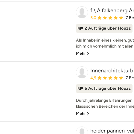
f \ A falkenberg A
Durchschnittliche Bewe
5,0
7 B
2 Aufträge über Houzz
Als Inhaberin eines kleinen, g
ich mich vornehmlich mit allen 
Mehr
Innenarchitekturb
Durchschnittliche Bewe
4,9
7 B
6 Aufträge über Houzz
Durch jahrelange Erfahrungen i
klassischen Bereichen der Innen
Mehr
heider pannen-vul