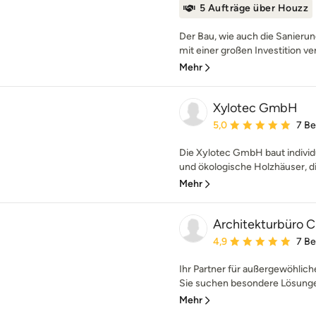
5 Aufträge über Houzz
Der Bau, wie auch die Sanierun
mit einer großen Investition ve
Mehr
Xylotec GmbH
Durchschnittliche Bewe
5,0
7 B
Die Xylotec GmbH baut indivi
und ökologische Holzhäuser, die
Mehr
Architekturbüro C
Durchschnittliche Bewe
4,9
7 B
Ihr Partner für außergewöhlic
Sie suchen besondere Lösunge
Mehr