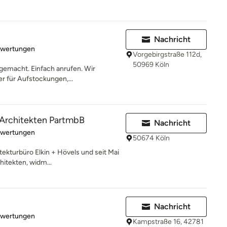
Nachricht
rtung: 5 von 5 Sternen
ewertungen
Vorgebirgstraße 112d,
50969 Köln
 gemacht. Einfach anrufen. Wir
r für Aufstockungen,...
 Architekten PartmbB
Nachricht
rtung: 4.7 von 5 Sternen
ewertungen
50674 Köln
itekturbüro Elkin + Hövels und seit Mai
itekten, widm...
Nachricht
rtung: 5 von 5 Sternen
ewertungen
Kampstraße 16, 42781