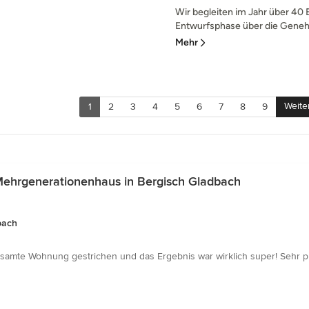
Wir begleiten im Jahr über 40 
Entwurfsphase über die Genehm
Mehr
Weite
1
2
3
4
5
6
7
8
9
Mehrgenerationenhaus in Bergisch Gladbach
bach
te Wohnung gestrichen und das Ergebnis war wirklich super! Sehr profess