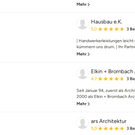
Mehr
Hausbau e.K.
Durchschnittliche Bewe
5,0
3 B
| Handwerkerleistungen leicht
kümmern uns drum. | Ihr Partne
Mehr
Elkin + Brombach
Durchschnittliche Bewe
4,7
3 B
Seit Januar 94, zuerst als Arch
2000 als Elkin + Brombach Arch
Mehr
ars Architektur
Durchschnittliche Bewe
5,0
3 B