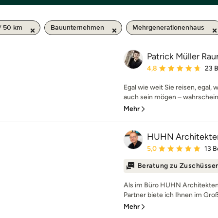
/ 50 km
Bauunternehmen
Mehrgenerationenhaus
Patrick Müller R
Durchschnittliche Bewe
4,8
23 
Egal wie weit Sie reisen, egal, 
auch sein mögen – wahrscheinli
Mehr
HUHN Architekte
Durchschnittliche Bewe
5,0
13 
Beratung zu Zuschüsse
Als im Büro HUHN Architekten
Partner biete ich Ihnen im Gro
Mehr