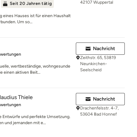
42107 Wuppertal
Seit 20 Jahren tätig
g eines Hauses ist für einen Haushalt
rbunden. Um so...
Nachricht
rtung: 5 von 5 Sternen
ewertungen
Zeithstr. 65, 53819
Neunkirchen-
duelle, wertbeständige, wohngesunde
Seelscheid
 einen aktiven Beit...
laudius Thiele
Nachricht
rtung: 4.9 von 5 Sternen
ewertungen
Drachenfelsstr. 4-7,
53604 Bad Honnef
he Entwürfe und perfekte Umsetzung.
n und jemanden mit e...