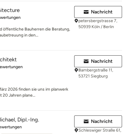
hitecture
Nachricht
rtung: 4.9 von 5 Sternen
ewertungen
petersbergstrasse 7,
50939 Köln / Berlin
d öffentliche Bauherren die Beratung,
ubetreuung in den...
rchitekt
Nachricht
rtung: 4.9 von 5 Sternen
Bewertungen
Bambergstraße 11,
53721 Siegburg
 2026 finden sie uns im planwerk
 20 Jahren plane...
chael, Dipl.-Ing.
Nachricht
rtung: 4.6 von 5 Sternen
Bewertungen
Schleswiger Straße 61,