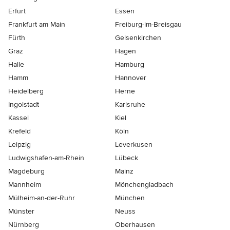
Erfurt
Essen
Frankfurt am Main
Freiburg-im-Breisgau
Fürth
Gelsenkirchen
Graz
Hagen
Halle
Hamburg
Hamm
Hannover
Heidelberg
Herne
Ingolstadt
Karlsruhe
Kassel
Kiel
Krefeld
Köln
Leipzig
Leverkusen
Ludwigshafen-am-Rhein
Lübeck
Magdeburg
Mainz
Mannheim
Mönchen­gladbach
Mülheim-an-der-Ruhr
München
Münster
Neuss
Nürnberg
Oberhausen