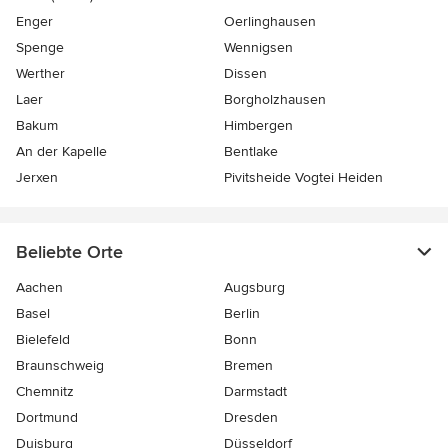
Enger
Oerlinghausen
Spenge
Wennigsen
Werther
Dissen
Laer
Borgholzhausen
Bakum
Himbergen
An der Kapelle
Bentlake
Jerxen
Pivitsheide Vogtei Heiden
Beliebte Orte
Aachen
Augsburg
Basel
Berlin
Bielefeld
Bonn
Braunschweig
Bremen
Chemnitz
Darmstadt
Dortmund
Dresden
Duisburg
Düsseldorf