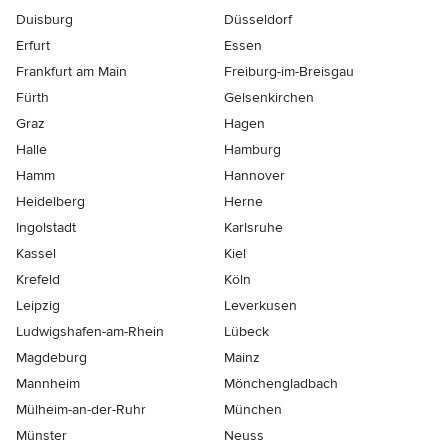
Duisburg
Düsseldorf
Erfurt
Essen
Frankfurt am Main
Freiburg-im-Breisgau
Fürth
Gelsenkirchen
Graz
Hagen
Halle
Hamburg
Hamm
Hannover
Heidelberg
Herne
Ingolstadt
Karlsruhe
Kassel
Kiel
Krefeld
Köln
Leipzig
Leverkusen
Ludwigshafen-am-Rhein
Lübeck
Magdeburg
Mainz
Mannheim
Mönchen­gladbach
Mülheim-an-der-Ruhr
München
Münster
Neuss