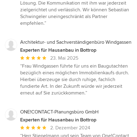
Lösung. Die Kommunikation mit ihm war jederzeit
zielgerichtet und verlässlich. Wir können Sebastian
Schwingeler uneingeschränkt als Partner
empfehlen.”
Architektur- und Sachverständigenbüro Windgassen
Experten für Hausanbau in Bottrop
Durchschnittliche
23. Mai 2025
Bewertung:
“Frau Windgassen führte für uns ein Baugutachten
5
bezüglich eines möglichen Immobilienkaufs durch.
von
Hierbei überzeuge sie durch ruhige, fachlich
5
fundierte Art. In der Zukunft würde wir jederzeit
Sternen
erneut auf Sie zurückkommen.”
ONE!CONTACT-Planungsbüro GmbH
Experten für Hausanbau in Bottrop
Durchschnittliche
2. Dezember 2024
Bewertung:
“Herr Stiepelmann und sein Team von One!Contact