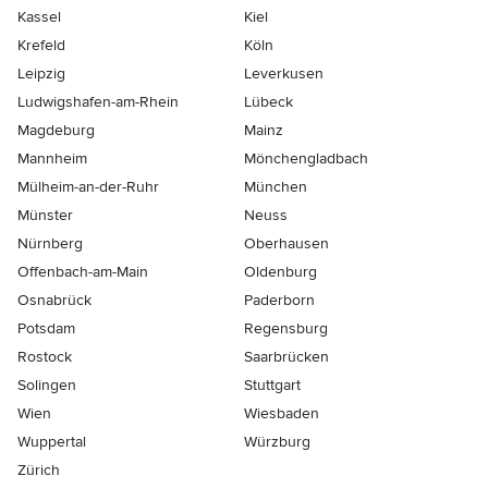
Kassel
Kiel
Krefeld
Köln
Leipzig
Leverkusen
Ludwigshafen-am-Rhein
Lübeck
Magdeburg
Mainz
Mannheim
Mönchen­gladbach
Mülheim-an-der-Ruhr
München
Münster
Neuss
Nürnberg
Oberhausen
Offenbach-am-Main
Oldenburg
Osnabrück
Paderborn
Potsdam
Regensburg
Rostock
Saarbrücken
Solingen
Stuttgart
Wien
Wiesbaden
Wuppertal
Würzburg
Zürich