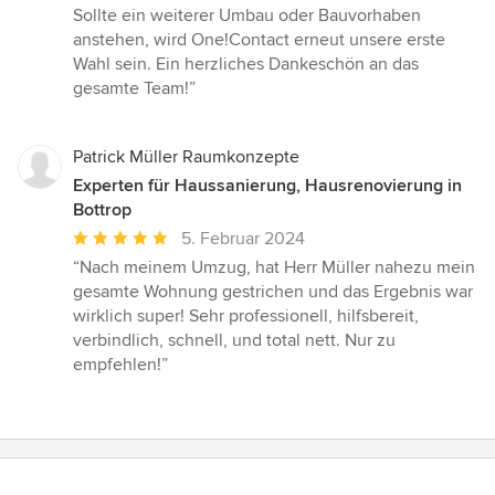
Sollte ein weiterer Umbau oder Bauvorhaben
anstehen, wird One!Contact erneut unsere erste
Wahl sein. Ein herzliches Dankeschön an das
gesamte Team!”
Patrick Müller Raumkonzepte
Experten für Haussanierung, Hausrenovierung in
Bottrop
Durchschnittliche
5. Februar 2024
Bewertung:
“Nach meinem Umzug, hat Herr Müller nahezu mein
5
gesamte Wohnung gestrichen und das Ergebnis war
von
wirklich super! Sehr professionell, hilfsbereit,
5
verbindlich, schnell, und total nett. Nur zu
Sternen
empfehlen!”