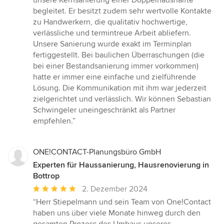
unsere Kernsanierung einer Doppelhaushälfte
5
begleitet. Er besitzt zudem sehr wertvolle Kontakte
Sternen
zu Handwerkern, die qualitativ hochwertige,
verlässliche und termintreue Arbeit abliefern.
Unsere Sanierung wurde exakt im Terminplan
fertiggestellt. Bei baulichen Überraschungen (die
bei einer Bestandsanierung immer vorkommen)
hatte er immer eine einfache und zielführende
Lösung. Die Kommunikation mit ihm war jederzeit
zielgerichtet und verlässlich. Wir können Sebastian
Schwingeler uneingeschränkt als Partner
empfehlen.”
ONE!CONTACT-Planungsbüro GmbH
Experten für Haussanierung, Hausrenovierung in
Bottrop
Durchschnittliche
2. Dezember 2024
Bewertung:
“Herr Stiepelmann und sein Team von One!Contact
5
haben uns über viele Monate hinweg durch den
von