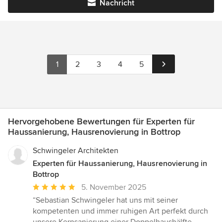
Nachricht
1
2
3
4
5
Hervorgehobene Bewertungen für Experten für
Haussanierung, Hausrenovierung in Bottrop
Schwingeler Architekten
Experten für Haussanierung, Hausrenovierung in
Bottrop
Durchschnittliche
5. November 2025
Bewertung:
“Sebastian Schwingeler hat uns mit seiner
5
kompetenten und immer ruhigen Art perfekt durch
von