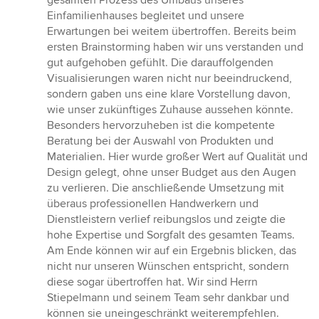
gesamten Prozess des Umbaus unseres
5
Einfamilienhauses begleitet und unsere
Sternen
Erwartungen bei weitem übertroffen. Bereits beim
ersten Brainstorming haben wir uns verstanden und
gut aufgehoben gefühlt. Die darauffolgenden
Visualisierungen waren nicht nur beeindruckend,
sondern gaben uns eine klare Vorstellung davon,
wie unser zukünftiges Zuhause aussehen könnte.
Besonders hervorzuheben ist die kompetente
Beratung bei der Auswahl von Produkten und
Materialien. Hier wurde großer Wert auf Qualität und
Design gelegt, ohne unser Budget aus den Augen
zu verlieren. Die anschließende Umsetzung mit
überaus professionellen Handwerkern und
Dienstleistern verlief reibungslos und zeigte die
hohe Expertise und Sorgfalt des gesamten Teams.
Am Ende können wir auf ein Ergebnis blicken, das
nicht nur unseren Wünschen entspricht, sondern
diese sogar übertroffen hat. Wir sind Herrn
Stiepelmann und seinem Team sehr dankbar und
können sie uneingeschränkt weiterempfehlen.