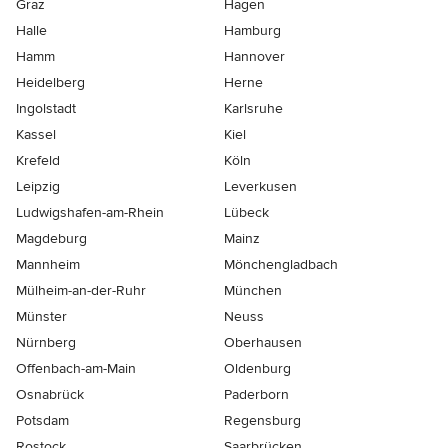
Graz
Hagen
Halle
Hamburg
Hamm
Hannover
Heidelberg
Herne
Ingolstadt
Karlsruhe
Kassel
Kiel
Krefeld
Köln
Leipzig
Leverkusen
Ludwigshafen-am-Rhein
Lübeck
Magdeburg
Mainz
Mannheim
Mönchen­gladbach
Mülheim-an-der-Ruhr
München
Münster
Neuss
Nürnberg
Oberhausen
Offenbach-am-Main
Oldenburg
Osnabrück
Paderborn
Potsdam
Regensburg
Rostock
Saarbrücken