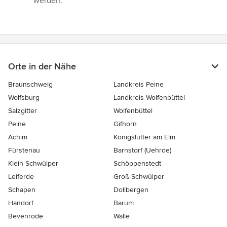
werden.”
Orte in der Nähe
Braunschweig
Landkreis Peine
Wolfsburg
Landkreis Wolfenbüttel
Salzgitter
Wolfenbüttel
Peine
Gifhorn
Achim
Königslutter am Elm
Fürstenau
Barnstorf (Uehrde)
Klein Schwülper
Schöppenstedt
Leiferde
Groß Schwülper
Schapen
Dollbergen
Handorf
Barum
Bevenrode
Walle