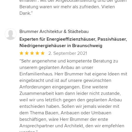
erhalten . Mit der Angebotserstellung und der guten
Sternen
Beratung waren wir mehr als zufrieden. Vielen
Dank.”
Brummer Architektur & Städtebau
Experten für Energieeffizienzhäuser, Passivhäuser,
Niedrigenergiehäuser in Braunschweig
Durchschnittliche
2. September 2021
Bewertung:
“Sehr angenehme und kompetente Beratung zu
5
unserem geplanten Anbau an unser
von
Einfamilienhaus. Herr Brummer hat eigene Ideen mit
5
eingebracht und ist auf unsere gewünschten
Sternen
Anforderungen eingegangen. Eine weitere
Zusammenarbeit kam dann leider nicht zustande,
weil wir uns letztlich gegen den geplanten Anbau
entschieden haben. Sollen wir jemals wieder mit
dem Thema Bauen, Anbauen oder Umbauen
beschäftigen, wäre Herr Brummer der erste
Ansprechpartner und Architekt, den wir empfehlen