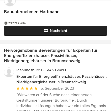
Bauunternehmen Hartmann
29221 Celle
Nachricht
Hervorgehobene Bewertungen für Experten für
Energieeffizienzhäuser, Passivhäuser,
Niedrigenergiehäuser in Braunschweig
Planungsbüro BLIVAS GmbH
Experten für Energieeffizienzhäuser, Passivhäuser,
Niedrigenergiehäuser in Braunschweig
Durchschnittliche
5. September 2023
Bewertung:
“Wir waren auf der Suche nach einer neuen
5
Gestaltungen unserer Büroräume . Durch
von
individuelle Lösungen haben wir ein tolles Ergebnis
5