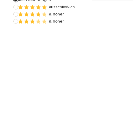
ausschließlich
Hausanbau
& höher
Hauserweiterungen
& höher
Alle anzeigen