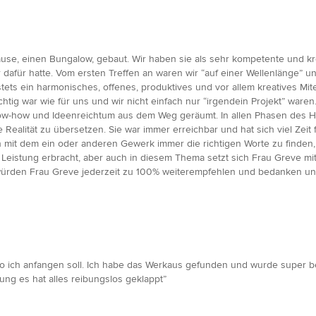
e, einen Bungalow, gebaut. Wir haben sie als sehr kompetente und kreat
afür hatte. Vom ersten Treffen an waren wir “auf einer Wellenlänge” un
) stets ein harmonisches, offenes, produktives und vor allem kreatives M
tig war wie für uns und wir nicht einfach nur “irgendein Projekt” waren
w-how und Ideenreichtum aus dem Weg geräumt. In allen Phasen des Ha
ealität zu übersetzen. Sie war immer erreichbar und hat sich viel Zei
 mit dem ein oder anderen Gewerk immer die richtigen Worte zu finden
 Leistung erbracht, aber auch in diesem Thema setzt sich Frau Greve m
rden Frau Greve jederzeit zu 100% weiterempfehlen und bedanken uns
 wo ich anfangen soll. Ich habe das Werkaus gefunden und wurde super be
ung es hat alles reibungslos geklappt”