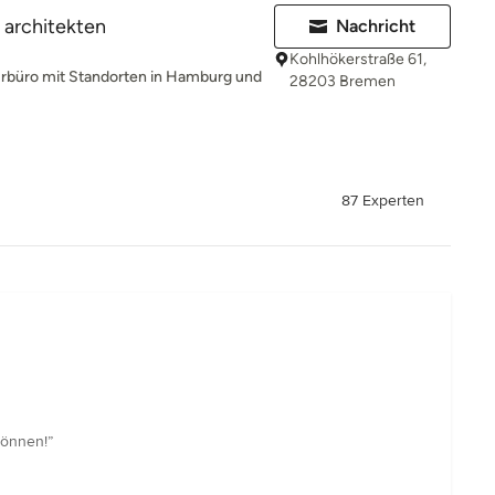
 architekten
Nachricht
Kohlhökerstraße 61,
turbüro mit Standorten in Hamburg und
28203 Bremen
87 Experten
können!”