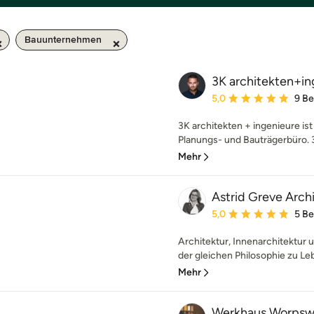
Bauunternehmen
3K architekten+in
Durchschnittliche Bewe
5,0
9 B
3K architekten + ingenieure ist 
Planungs- und Bauträgerbüro. 3K
Mehr
Astrid Greve Arch
Durchschnittliche Bewe
5,0
5 B
Architektur, Innenarchitektur
der gleichen Philosophie zu Le
Mehr
Werkhaus Worps