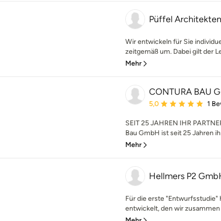
Püffel Architekte
Wir entwickeln für Sie individ
zeitgemäß um. Dabei gilt der Le
Mehr
CONTURA BAU 
Durchschnittliche Bewe
5,0
1 B
SEIT 25 JAHREN IHR PARTNER 
Bau GmbH ist seit 25 Jahren ihr
Mehr
Hellmers P2 Gmb
Für die erste "Entwurfsstudie
entwickelt, den wir zusammen 
Mehr