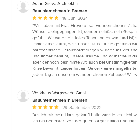
5
Astrid Greve Architektur
Sternen
Bauunternehmen in Bremen
Durchschnittliche
18. Juni 2024
Bewertung:
“Wir haben mit Frau Greve unser wunderschönes Zuhaus
5
Wünsche eingegangen ist, sondern einfach ein Gespür d
von
gefühlt. Wir waren ein tolles Team und es war (und ist
5
immer das Gefühl, dass unser Haus für sie genauso wich
Sternen
bautechnische Herausforderungen wurden mit viel Kno
und immer bemüht, unsere Träume und Wünsche in die R
aber dennoch bestimmte Art, auch bei Unstimmigkeiten
Krise bewahrt. Leider hat ein Gewerk eine mangelhafte
jeden Tag an unserem wunderschönen Zuhause! Wir wü
Werkhaus Worpswede GmbH
Bauunternehmen in Bremen
Durchschnittliche
29. September 2022
Bewertung:
“Als ich mir mein Haus gekauft hatte wusste ich nicht
5
Ich bin begeistert von der guten Organisation und Plan
von
5