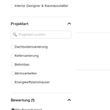
Interior Designer & Raumausstatter
Küchenplanung
Projektart
Landschaftsarchitekten
Armaturen & Sanitärbedarf
Beleuchtung
Dachbodensanierung
Einbauschränke
Kellersanierung
Alle anzeigen
Betonbau
Abrissarbeiten
Energieeffizienzhäuser
Fundamentarbeiten
Bewertung (1)
Garagenbau
Nachhaltiges Bauen
Alle Bewertungen