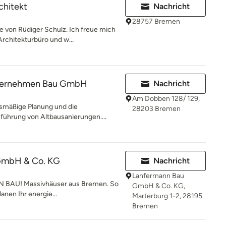
chitekt
Nachricht
28757 Bremen
von Rüdiger Schulz. Ich freue mich
rchitekturbüro und w...
nternehmen Bau GmbH
Nachricht
Am Dobben 128/ 129,
rsmäßige Planung und die
28203 Bremen
ührung von Altbausanierungen....
GmbH & Co. KG
Nachricht
Lanfermann Bau
BAU! Massivhäuser aus Bremen. So
GmbH & Co. KG,
lanen Ihr energie...
Marterburg 1-2, 28195
Bremen