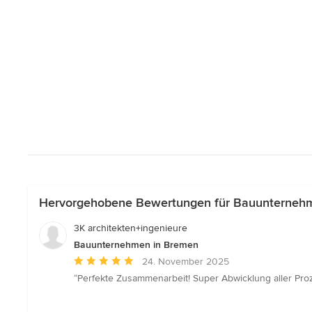
Hervorgehobene Bewertungen für Bauunterneh
3K architekten+ingenieure
Bauunternehmen in Bremen
Durchschnittliche
24. November 2025
Bewertung:
“Perfekte Zusammenarbeit! Super Abwicklung aller Prozes
5
von