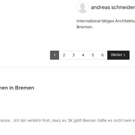
andreas schneider
International tätiges Architek
Bremen.
Weiter
1
2
3
4
5
6
men in Bremen
se... Ich bin wirklich froh, dass es 3K gibt! Besser hätte es nicht sein 