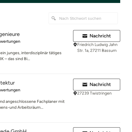
genieure
Nachricht
rtung: 5 von 5 Sternen
ewertungen
Friedrich Ludwig Jahn
Str. 1a, 27211 Bassum
ein junges, interdisziplinär tätiges
 – das sind Bi...
itektur
Nachricht
rtung: 5 von 5 Sternen
ewertungen
27239 Twistringen
 und angeschlossene Fachplaner mit
bens-und Arbeitsräum...
wede GmbH