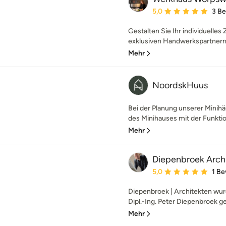
Durchschnittliche Bewe
5,0
3 B
Gestalten Sie Ihr individuell
exklusiven Handwerkspartnern 
Mehr
NoordskHuus
Bei der Planung unserer Minihäu
des Minihauses mit der Funktiona
Mehr
Diepenbroek Arch
Durchschnittliche Bewe
5,0
1 B
Diepenbroek | Architekten wu
Dipl.-Ing. Peter Diepenbroek ge
Mehr