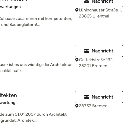
Nachricht
rtung: 5 von 5 Sternen
ewertungen
Lüninghauser Straße 1,
28865 Lilienthal
es Zuhause zusammen mit kompetenten,
und Baubegleitern!...
Nachricht
Gatfeldstraße 132,
ser ist es uns wichtig, die Architektur
28201 Bremen
lität auf k...
itekten
Nachricht
rtung: 5 von 5 Sternen
ewertung
28757 Bremen
rde zum 01.01.2007 durch Architekt
gründet. Architek...