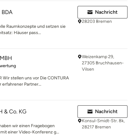
n BDA
Nachricht
28203 Bremen
uelle Raumkonzepte und setzen sie
itsatz: Häuser pass...
Weizenkamp 29,
GMBH
27305 Bruchhausen-
rtung: 5 von 5 Sternen
ewertung
Vilsen
Wir stellen uns vor Die CONTURA
 erfahrener Partner...
H & Co. KG
Nachricht
Konsul-Smidt-Str. 8k,
" haben wir einen Fragebogen
28217 Bremen
mit einer Video-Konferenz g...